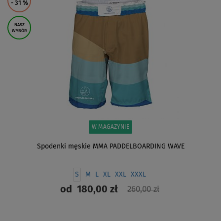
- 31
%
NASZ
WYBÓR
W MAGAZYNIE
Spodenki męskie MMA PADDELBOARDING WAVE
S
M
L
XL
XXL
XXXL
od
180,00 zł
260,00 zł
ZOBACZ