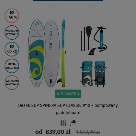
DO
- 46
%
WIOSŁO W
ZESTAWIE
DO
80 kg
OPCJA
SIEDZISKA
DARMOWA
DOSTAWA
W MAGAZYNIE
Deska SUP SPINERA SUP CLASSIC 9'10 - pompowany
paddleboard
od
839,00 zł
1 500,00 zł