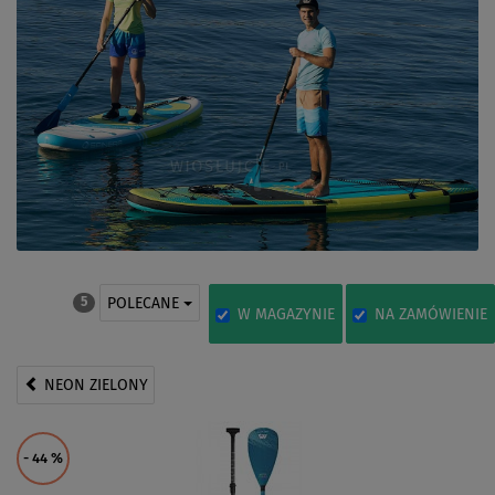
POLECANE
5
W MAGAZYNIE
NA ZAMÓWIENIE
NEON ZIELONY
- 44
%