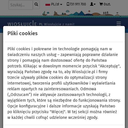
731 911 700
0szt.
PL/zł
Pliki cookies
Home
>
Wiosłujcie w ulubionym kolorze
>
Neon zielony
>
Zestaw męski 2
Pliki cookies i pokrewne im technologie pomagają nam w
świadczeniu naszych usług – zapewniają poprawne działanie
strony i pomagają nam dostosować ofertę do Państwa
potrzeb. Klikając w dowolnym momencie przycisk "Akceptuję",
Zestaw męski 2 - neonowy
wyrażają Państwo zgodę na to, aby Wioslujcie.pl i firmy
trzecie używały plików cookies do optymalizacji strony
zielony - lycra krótki rękaw,
internetowej, tworzenia profili użytkowników i wyświetlania
reklam opartych na zainteresowaniach. Odmowa
spodenki MMA WAVE
(„Odrzucam”) nie aktywuje zastosowanych technologii, z
wyjątkiem tych, które są niezbędne do funkcjonowania strony.
Model ma 170 cm wzrostu. Ma na sobie krótki rękaw z lycry w
Opcje konfiguracyjne i dalsze informacje uzyskają Państwo
rozmiarze M i spodenki MMA w rozmiarze M. Wiosłujcie w
po kliknięciu przycisku "Więcej". W tej sekcji można również
ulubionym kolorze - PADDLEFASHION.com
w każdej chwili cofnąć udzielone wcześniej zgody.