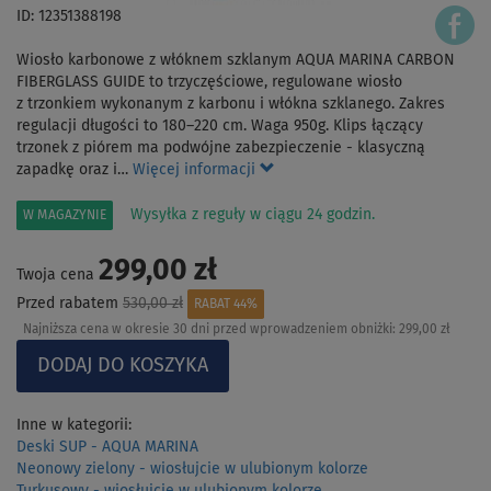
ID: 12351388198
Wiosło karbonowe z włóknem szklanym AQUA MARINA CARBON
FIBERGLASS GUIDE to trzyczęściowe, regulowane wiosło
z trzonkiem wykonanym z karbonu i włókna szklanego. Zakres
regulacji długości to 180–220 cm. Waga 950g. Klips łączący
trzonek z piórem ma podwójne zabezpieczenie - klasyczną
zapadkę oraz i…
Więcej informacji
Wysyłka z reguły w ciągu 24 godzin.
W MAGAZYNIE
299,00 zł
Twoja cena
Przed rabatem
530,00 zł
RABAT 44%
Najniższa cena w okresie 30 dni przed wprowadzeniem obniżki:
299,00 zł
Inne w kategorii:
Deski SUP - AQUA MARINA
Neonowy zielony - wiosłujcie w ulubionym kolorze
Turkusowy - wiosłujcie w ulubionym kolorze