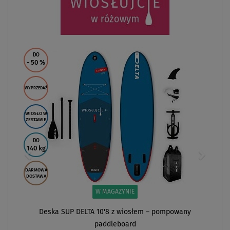
DO
- 50
%
WYPRZEDAŻ
WIOSŁO W
ZESTAWIE
DO
140 kg
DARMOWA
DOSTAWA
W MAGAZYNIE
Deska SUP DELTA 10'8 z wiosłem – pompowany
paddleboard