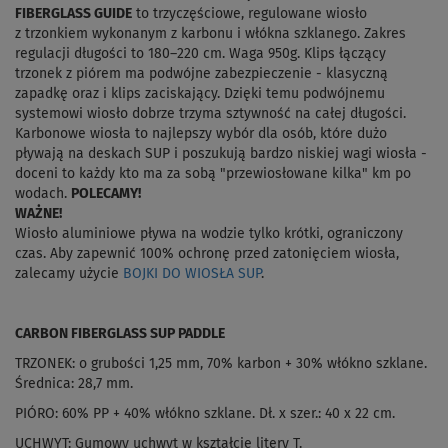
FIBERGLASS GUIDE
to trzyczęściowe, regulowane wiosło
z trzonkiem wykonanym z karbonu i włókna szklanego.
Zakres
regulacji długości to 180–220 cm.
Waga 950g.
Klips łączący
trzonek z piórem ma podwójne zabezpieczenie - klasyczną
zapadkę oraz i klips zaciskający.
Dzięki temu podwójnemu
systemowi wiosło dobrze trzyma sztywność na całej długości.
Karbonowe wiosła to najlepszy wybór dla osób, które dużo
pływają na deskach SUP i poszukują bardzo niskiej wagi wiosła -
doceni to każdy kto ma za sobą "przewiosłowane kilka" km po
wodach.
POLECAMY!
WAŻNE!
Wiosło aluminiowe pływa na wodzie tylko krótki, ograniczony
czas. Aby zapewnić 100% ochronę przed zatonięciem wiosła,
zalecamy użycie
BOJKI DO WIOSŁA SUP
.
CARBON FIBERGLASS SUP PADDLE
TRZONEK: o grubości 1,25 mm, 70% karbon + 30% włókno szklane.
Średnica: 28,7 mm.
PIÓRO: 60% PP + 40% włókno szklane. Dł. x szer.: 40 x 22 cm.
UCHWYT: Gumowy uchwyt w kształcie litery T.