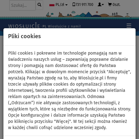
731 911 700
0szt.
PL/zł
Pliki cookies
Home
>
Wiosła
>
Karbon
Pliki cookies i pokrewne im technologie pomagają nam w
świadczeniu naszych usług – zapewniają poprawne działanie
strony i pomagają nam dostosować ofertę do Państwa
Wiosło AQUA MARINA CARBON
potrzeb. Klikając w dowolnym momencie przycisk "Akceptuję",
wyrażają Państwo zgodę na to, aby Wioslujcie.pl i firmy
FIBERGLASS GUIDE 3-
trzecie używały plików cookies do optymalizacji strony
internetowej, tworzenia profili użytkowników i wyświetlania
częściowe, regulowane do
reklam opartych na zainteresowaniach. Odmowa
(„Odrzucam”) nie aktywuje zastosowanych technologii, z
desek SUP (2021)
wyjątkiem tych, które są niezbędne do funkcjonowania strony.
Opcje konfiguracyjne i dalsze informacje uzyskają Państwo
po kliknięciu przycisku "Więcej". W tej sekcji można również
DO
-44
%
w każdej chwili cofnąć udzielone wcześniej zgody.