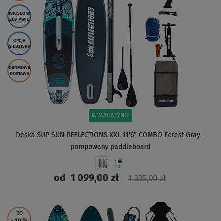
WIOSŁO W
ZESTAWIE
OPCJA
SIEDZISKA
DARMOWA
DOSTAWA
W MAGAZYNIE
Deska SUP SUN REFLECTIONS XXL 11'6'' COMBO Forest Gray -
pompowany paddleboard
od
1 099,00 zł
1 335,00 zł
ZOBACZ
DO