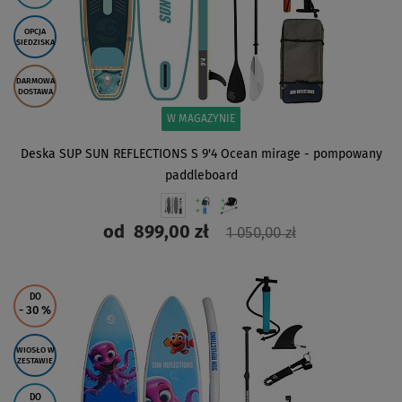
OPCJA
SIEDZISKA
DARMOWA
DOSTAWA
W MAGAZYNIE
Deska SUP SUN REFLECTIONS S 9'4 Ocean mirage - pompowany
paddleboard
od
899,00 zł
1 050,00 zł
ZOBACZ
DO
- 30
%
WIOSŁO W
ZESTAWIE
DO