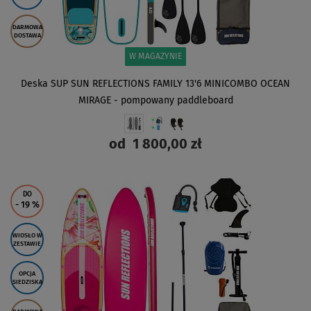
DARMOWA
DOSTAWA
W MAGAZYNIE
Deska SUP SUN REFLECTIONS FAMILY 13'6 MINICOMBO OCEAN
MIRAGE - pompowany paddleboard
od
1 800,00 zł
ZOBACZ
DO
- 19
%
WIOSŁO W
ZESTAWIE
OPCJA
SIEDZISKA