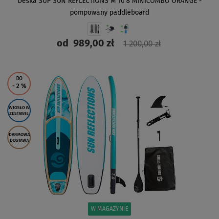
Deska SUP SUN REFLECTIONS M 10'8 MINICOMBO ORANGE -
pompowany paddleboard
od
989,00 zł
1 200,00 zł
ZOBACZ
DO
- 2
%
WIOSŁO W
ZESTAWIE
DARMOWA
DOSTAWA
W MAGAZYNIE