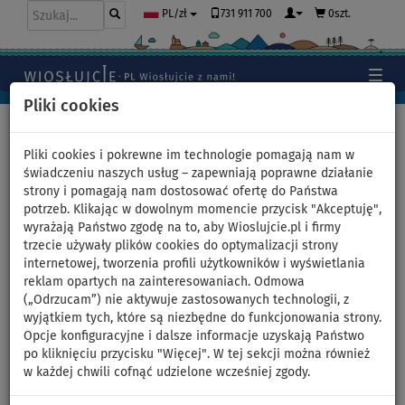
731 911 700
0szt.
PL/zł
Pliki cookies
Home
>
Deski SUP
>
SUN REFLECTIONS
Pliki cookies i pokrewne im technologie pomagają nam w
świadczeniu naszych usług – zapewniają poprawne działanie
strony i pomagają nam dostosować ofertę do Państwa
Pompowane deski SUP - SUN
potrzeb. Klikając w dowolnym momencie przycisk "Akceptuję",
wyrażają Państwo zgodę na to, aby Wioslujcie.pl i firmy
REFLECTIONS
trzecie używały plików cookies do optymalizacji strony
internetowej, tworzenia profili użytkowników i wyświetlania
reklam opartych na zainteresowaniach. Odmowa
(„Odrzucam”) nie aktywuje zastosowanych technologii, z
wyjątkiem tych, które są niezbędne do funkcjonowania strony.
Opcje konfiguracyjne i dalsze informacje uzyskają Państwo
po kliknięciu przycisku "Więcej". W tej sekcji można również
w każdej chwili cofnąć udzielone wcześniej zgody.
Marka Sun Reflections to producent pompowanych desek SUP,