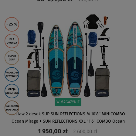
ZOBACZ
- 25
%
DLA
DWOJGA
SUPER
CENA
WIOSŁO W
ZESTAWIE
OPCJA
SIEDZISKA
W MAGAZYNIE
DARMOWA
DOSTAWA
Zestaw 2 desek SUP SUN REFLECTIONS M 10'8'' MINICOMBO
Ocean Mirage + SUN REFLECTIONS XXL 11'6'' COMBO Ocean
Mirage - rodzinny komp
1 950,00 zł
2 600,00 zł