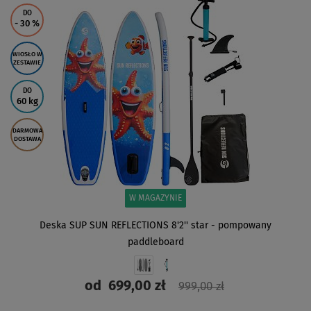
DO
- 30
%
WIOSŁO W
ZESTAWIE
DO
60 kg
DARMOWA
DOSTAWA
W MAGAZYNIE
Deska SUP SUN REFLECTIONS 8'2'' star - pompowany
paddleboard
od
699,00 zł
999,00 zł