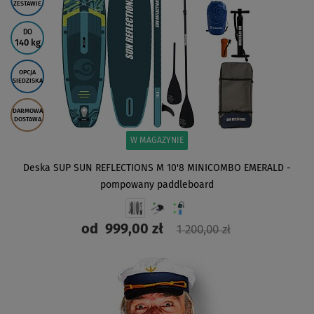
ZESTAWIE
DO
140 kg
OPCJA
SIEDZISKA
DARMOWA
DOSTAWA
W MAGAZYNIE
Deska SUP SUN REFLECTIONS M 10'8 MINICOMBO EMERALD -
pompowany paddleboard
od
999,00 zł
1 200,00 zł
ZOBACZ