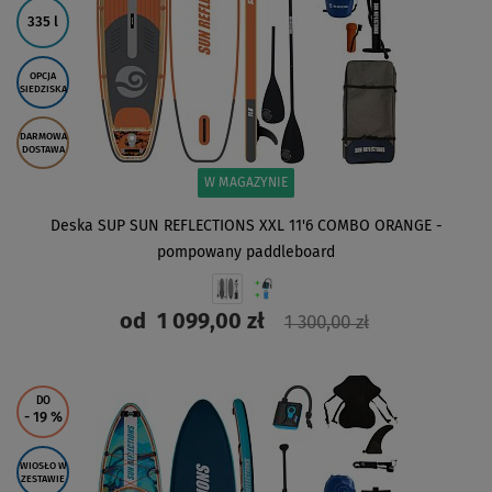
335 l
OPCJA
SIEDZISKA
DARMOWA
DOSTAWA
W MAGAZYNIE
Deska SUP SUN REFLECTIONS XXL 11'6 COMBO ORANGE -
pompowany paddleboard
od
1 099,00 zł
1 300,00 zł
ZOBACZ
DO
- 19
%
WIOSŁO W
ZESTAWIE