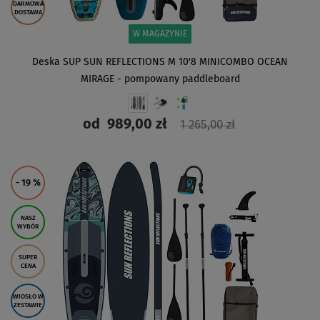
DARMOWA
DOSTAWA
W MAGAZYNIE
Deska SUP SUN REFLECTIONS M 10'8 MINICOMBO OCEAN
MIRAGE - pompowany paddleboard
od
989,00 zł
1 265,00 zł
ZOBACZ
- 19
%
NASZ
WYBÓR
SUPER
CENA
WIOSŁO W
ZESTAWIE