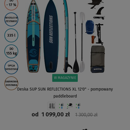
DO
- 17
%
WIOSŁO W
ZESTAWIE
335 l
DO
155 kg
OPCJA
SIEDZISKA
W MAGAZYNIE
DARMOWA
DOSTAWA
Deska SUP SUN REFLECTIONS XL 12'0" - pompowany
paddleboard
od
1 099,00 zł
1 300,00 zł
ZOBACZ