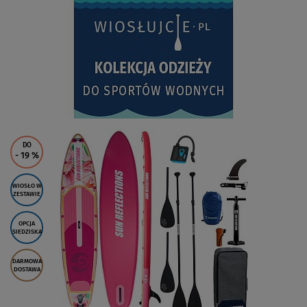
DO
- 19
%
WIOSŁO W
ZESTAWIE
OPCJA
SIEDZISKA
DARMOWA
DOSTAWA