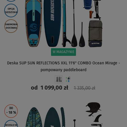
OPCJA
SIEDZISKA
DARMOWA
DOSTAWA
W MAGAZYNIE
Deska SUP SUN REFLECTIONS XXL 11'6'' COMBO Ocean Mirage -
pompowany paddleboard
od
1 099,00 zł
1 335,00 zł
ZOBACZ
DO
- 18
%
WIOSŁO W