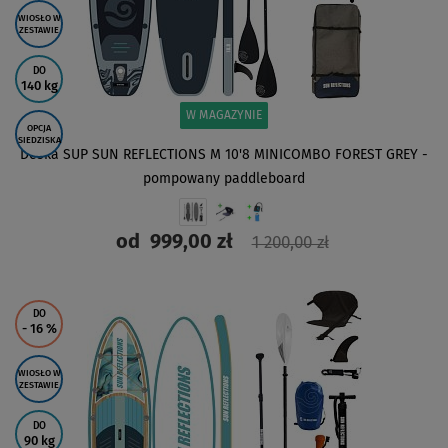
WIOSŁO W
ZESTAWIE
DO
140 kg
W MAGAZYNIE
OPCJA
SIEDZISKA
Deska SUP SUN REFLECTIONS M 10'8 MINICOMBO FOREST GREY -
pompowany paddleboard
od
999,00 zł
1 200,00 zł
ZOBACZ
DO
- 16
%
WIOSŁO W
ZESTAWIE
DO
90 kg