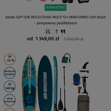
W MAGAZYNIE
Deska SUP SUN REFLECTIONS MULTI 12'4 MINICOMBO Soft Blush
- pompowany paddleboard
od
1 349,00 zł
1 550,00 zł
ZOBACZ
DO
- 22
%
WIOSŁO W
ZESTAWIE
DO
140 kg
OPCJA
SIEDZISKA