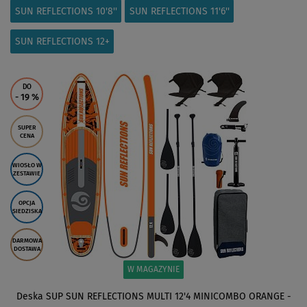
SUN REFLECTIONS 10'8''
SUN REFLECTIONS 11'6''
SUN REFLECTIONS 12+
DO
- 19
%
SUPER
CENA
WIOSŁO W
ZESTAWIE
OPCJA
SIEDZISKA
DARMOWA
DOSTAWA
W MAGAZYNIE
Deska SUP SUN REFLECTIONS MULTI 12'4 MINICOMBO ORANGE -