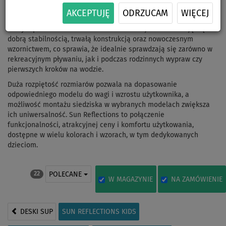
oferujący modele o długości od 8 do ponad 12 stóp,
AKCEPTUJĘ
ODRZUCAM
WIĘCEJ
zaprojektowane z myślą o użytkownikach w każdym wieku i na
różnym poziomie zaawansowania. Deski tej marki cechują się
dobrą stabilnością, trwałą konstrukcją oraz nowoczesnym
wzornictwem, co sprawia, że idealnie sprawdzają się zarówno w
rekreacyjnym pływaniu, jak i podczas rodzinnych wypraw czy
pierwszych kroków na wodzie.
Duża rozpiętość rozmiarów pozwala na dopasowanie
odpowiedniego modelu do wagi i wzrostu użytkownika, a
możliwość montażu siedziska w wybranych modelach zwiększa
ich uniwersalność. Sun Reflections to połączenie
funkcjonalności, atrakcyjnej ceny i komfortu użytkowania,
dostępne w wielu kolorach i wzorach, w tym dedykowanych
dzieciom.
POLECANE
22
W MAGAZYNIE
NA ZAMÓWIENIE
DESKI SUP
SUN REFLECTIONS KIDS