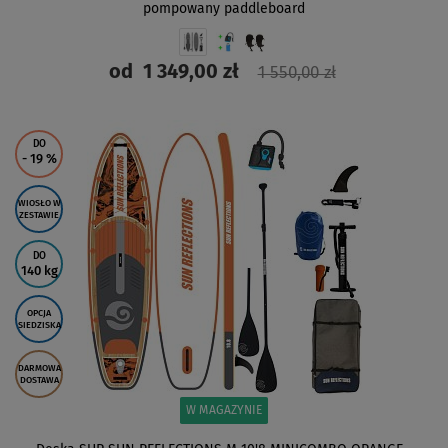
pompowany paddleboard
od
1 349,00 zł
1 550,00 zł
ZOBACZ
DO
- 19
%
WIOSŁO W
ZESTAWIE
DO
140 kg
OPCJA
SIEDZISKA
DARMOWA
DOSTAWA
W MAGAZYNIE