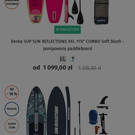
DARMOWA
DOSTAWA
W MAGAZYNIE
Deska SUP SUN REFLECTIONS XXL 11'6'' COMBO Soft blush -
pompowany paddleboard
od
1 099,00 zł
1 335,00 zł
ZOBACZ
DO
- 18
%
NOWOŚĆ
SUPER
CENA