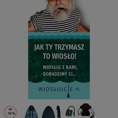
DO
- 19
%