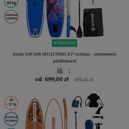
60 kg
DARMOWA
DOSTAWA
W MAGAZYNIE
Deska SUP SUN REFLECTIONS 8'2'' octopus - pompowany
paddleboard
od
699,00 zł
999,00 zł
ZOBACZ
DO
- 17
%
WIOSŁO W
ZESTAWIE