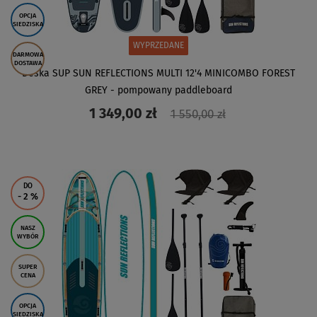
OPCJA
SIEDZISKA
WYPRZEDANE
DARMOWA
DOSTAWA
Deska SUP SUN REFLECTIONS MULTI 12'4 MINICOMBO FOREST
GREY - pompowany paddleboard
1 349,00 zł
1 550,00 zł
ZOBACZ
DO
- 2
%
NASZ
WYBÓR
SUPER
CENA
OPCJA
SIEDZISKA