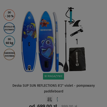
ZOBACZ
DO
- 30
%
WIOSŁO W
ZESTAWIE
DO
60 kg
DARMOWA
DOSTAWA
W MAGAZYNIE
Deska SUP SUN REFLECTIONS 8'2'' violet - pompowany
paddleboard
od
699,00 zł
999,00 zł