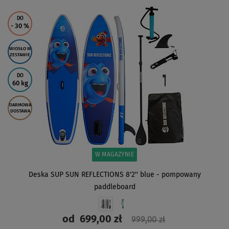
ZOBACZ
DO
- 30
%
WIOSŁO W
ZESTAWIE
DO
60 kg
DARMOWA
DOSTAWA
W MAGAZYNIE
Deska SUP SUN REFLECTIONS 8'2'' blue - pompowany
paddleboard
od
699,00 zł
999,00 zł