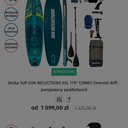
- 19
%
WIOSŁO W
ZESTAWIE
OPCJA
SIEDZISKA
DARMOWA
DOSTAWA
W MAGAZYNIE
Deska SUP SUN REFLECTIONS XXL 11'6'' COMBO Emerald drift -
pompowany paddleboard
od
1 099,00 zł
1 335,00 zł
ZOBACZ