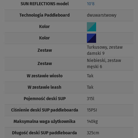
SUN REFLECTIONS model
10'8
Technologia Paddleboard
dwuwarstwowy
Kolor
Kolor
Turkusowy, zestaw
Zestaw
damski 9
Niebieski, zestaw
Zestaw
męski 6
W zestawie wiosło
Tak
W zestawie leash
Tak
Pojemność deski SUP
315l
Ciśnienie deski SUP paddleboarda
15PSI
Maksymalna waga użytkownika
140kg
Długość deski SUP paddleboarda
325cm