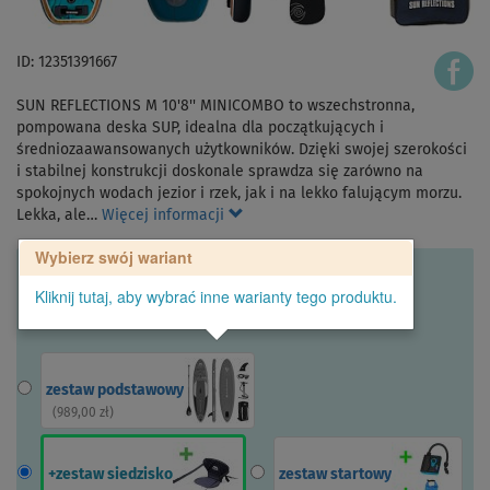
ID: 12351391667
SUN REFLECTIONS M 10'8'' MINICOMBO to wszechstronna,
pompowana deska SUP, idealna dla początkujących i
średniozaawansowanych użytkowników. Dzięki swojej szerokości
i stabilnej konstrukcji doskonale sprawdza się zarówno na
spokojnych wodach jezior i rzek, jak i na lekko falującym morzu.
Lekka, ale…
Więcej informacji
Wybierz swój wariant
Kliknij tutaj, aby wybrać inne warianty tego produktu.
zestaw podstawowy
(
989,00 zł
)
+zestaw siedzisko
zestaw startowy