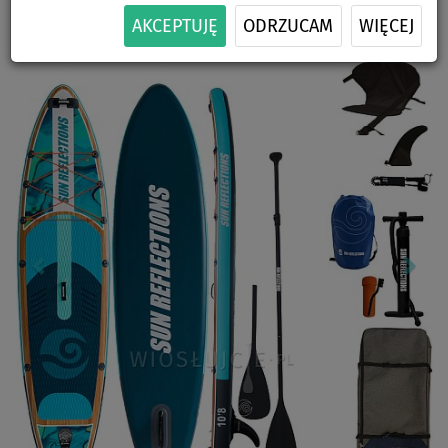
-20
%
140 kg
ZESTAWIE
SIEDZISKA
DOSTAWA
AKCEPTUJĘ
ODRZUCAM
WIĘCEJ
Previous
Nex