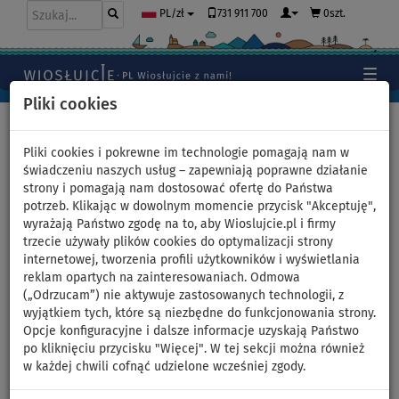
731 911 700
0szt.
PL/zł
Pliki cookies
Home
>
Deski SUP
>
Uniwersalne deski SUP
Pliki cookies i pokrewne im technologie pomagają nam w
świadczeniu naszych usług – zapewniają poprawne działanie
strony i pomagają nam dostosować ofertę do Państwa
Deska SUP SUN REFLECTIONS
potrzeb. Klikając w dowolnym momencie przycisk "Akceptuję",
wyrażają Państwo zgodę na to, aby Wioslujcie.pl i firmy
M 10'8 MINICOMBO OCEAN
trzecie używały plików cookies do optymalizacji strony
internetowej, tworzenia profili użytkowników i wyświetlania
MIRAGE - pompowany
reklam opartych na zainteresowaniach. Odmowa
(„Odrzucam”) nie aktywuje zastosowanych technologii, z
paddleboard - wariant:
wyjątkiem tych, które są niezbędne do funkcjonowania strony.
Opcje konfiguracyjne i dalsze informacje uzyskają Państwo
+siedzisko
po kliknięciu przycisku "Więcej". W tej sekcji można również
w każdej chwili cofnąć udzielone wcześniej zgody.
DO
DO
WIOSŁO W
OPCJA
DARMOWA