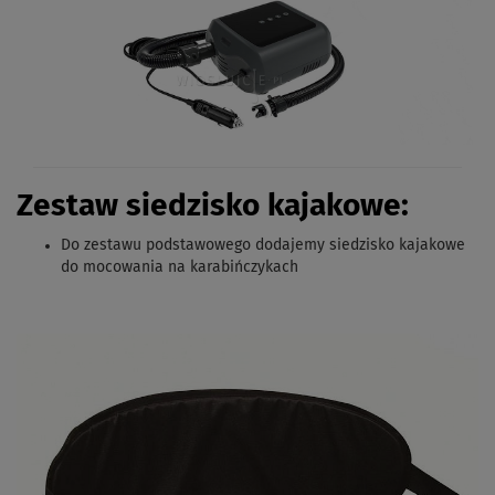
Zestaw siedzisko kajakowe:
D
o
zestawu
podstawowego
dodajemy
siedzisko
kajakowe
do
mocowania
na
karabińczykach