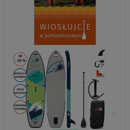
DO
- 20
%
WIOSŁO W
ZESTAWIE
OPCJA
SIEDZISKA
DARMOWA
DOSTAWA