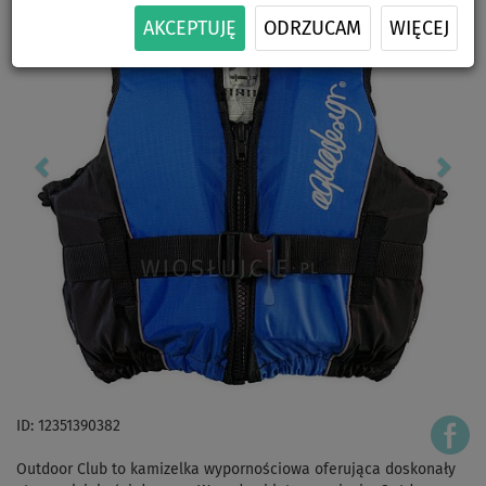
AKCEPTUJĘ
ODRZUCAM
WIĘCEJ
ID: 12351390382
Outdoor Club to kamizelka wypornościowa oferująca doskonały