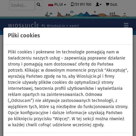
731 911 700
0szt.
PL/zł
Pliki cookies
Home
>
Akcesoria
Pliki cookies i pokrewne im technologie pomagają nam w
świadczeniu naszych usług – zapewniają poprawne działanie
strony i pomagają nam dostosować ofertę do Państwa
Kamizelka wypornościowa
potrzeb. Klikając w dowolnym momencie przycisk "Akceptuję",
wyrażają Państwo zgodę na to, aby Wioslujcie.pl i firmy
Aquadesign Outdoor Club -
trzecie używały plików cookies do optymalizacji strony
internetowej, tworzenia profili użytkowników i wyświetlania
rozmiar: M/L
reklam opartych na zainteresowaniach. Odmowa
(„Odrzucam”) nie aktywuje zastosowanych technologii, z
wyjątkiem tych, które są niezbędne do funkcjonowania strony.
Opcje konfiguracyjne i dalsze informacje uzyskają Państwo
Previous
Nex
po kliknięciu przycisku "Więcej". W tej sekcji można również
w każdej chwili cofnąć udzielone wcześniej zgody.