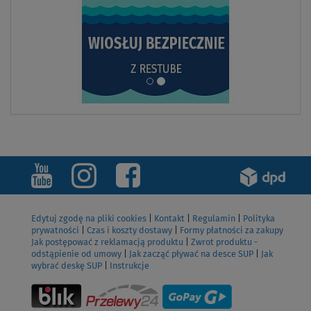
Edytuj zgodę na pliki cookies
|
Kontakt
|
Regulamin
|
Polityka
prywatności
|
Czas i koszty dostawy
|
Formy płatności za zakupy
Jak postępować z reklamacją produktu
|
Zwrot produktu -
odstąpienie od umowy
|
Jak zacząć pływać na desce SUP
|
Jak
wybrać deskę SUP
|
Instrukcje