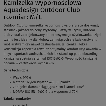
Kamizelka wypornościowa
Aquadesign Outdoor Club -
rozmiar: M/L
Outdoor Club to kamizelka wypornościowa oferująca doskonały
stosunek jakości do ceny. Wygodny i łatwy w użyciu, Outdoor
Club został zaprojektowany do intensywnego użytkowania, dzięki
czemu jest idealny dla klubów zajmujących się kajakarstwem,
wioślarstwem czy nawet żeglarstwem. Jej cienka i lekka
konstrukcja zapewnia również optymalny komfort użytkowania w
innych sportach wodnych, takich jak stand-up paddleboarding.
Kamizelka
spełnia certyfikat ISO12402-5. Wyporność kamizelki
podana w certyfikacie wynosi 70N.
Dane techniczne:
Waga: 640 g
Materiał: Nylon Ripstop 420 D i pianka PE
Zapięcie: klamra ściągająca 4 cm i zamek YKK®
NORMA ISO EN 12402-5 dla wyporności 70N
Tabela rozmiarów:
S: 40-60 kg