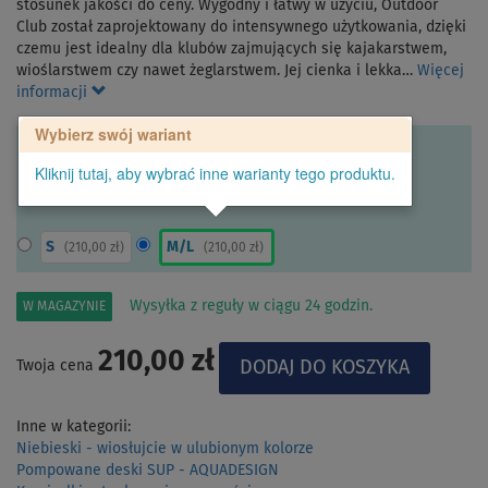
stosunek jakości do ceny. Wygodny i łatwy w użyciu, Outdoor
Club został zaprojektowany do intensywnego użytkowania, dzięki
czemu jest idealny dla klubów zajmujących się kajakarstwem,
wioślarstwem czy nawet żeglarstwem. Jej cienka i lekka…
Więcej
informacji
Wybierz swój wariant
Kliknij tutaj, aby wybrać inne warianty tego produktu.
S
M/L
(
210,00 zł
)
(
210,00 zł
)
Wysyłka z reguły w ciągu 24 godzin.
W MAGAZYNIE
210,00 zł
Twoja cena
Inne w kategorii:
Niebieski - wiosłujcie w ulubionym kolorze
Pompowane deski SUP - AQUADESIGN