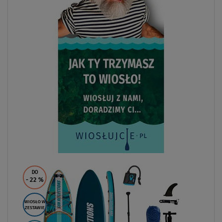
DO
- 22
%
WIOSŁO W
ZESTAWIE