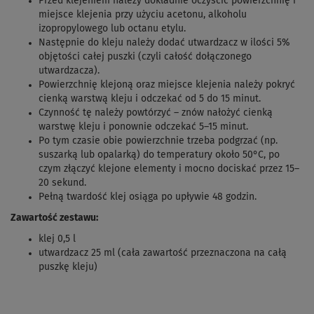
Przed klejeniem należy dokładnie oczyścić powierzchnię i
miejsce klejenia przy użyciu acetonu, alkoholu
izopropylowego lub octanu etylu.
Następnie do kleju należy dodać utwardzacz w ilości 5%
objętości całej puszki (czyli całość dołączonego
utwardzacza).
Powierzchnię klejoną oraz miejsce klejenia należy pokryć
cienką warstwą kleju i odczekać od 5 do 15 minut.
Czynność tę należy powtórzyć – znów nałożyć cienką
warstwę kleju i ponownie odczekać 5–15 minut.
Po tym czasie obie powierzchnie trzeba podgrzać (np.
suszarką lub opalarką) do temperatury około 50°C, po
czym złączyć klejone elementy i mocno dociskać przez 15–
20 sekund.
Pełną twardość klej osiąga po upływie 48 godzin.
Zawartość zestawu:
klej 0,5 l
utwardzacz 25 ml (cała zawartość przeznaczona na całą
puszkę kleju)