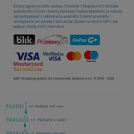
Edytuj zgodę na pliki cookies
|
Kontakt
|
Regulamin
|
Polityka
prywatności
|
Czas i koszty dostawy
|
Formy płatności za zakupy
Jak postępować z reklamacją produktu
|
Zwrot produktu -
odstąpienie od umowy
|
Jak zacząć pływać na desce SUP
|
Jak
wybrać deskę SUP
|
Instrukcje
eJOY shopping system by Community Systems s.r.o. © 2010 - 2026