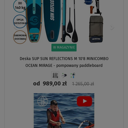
DO
140 kg
OPCJA
SIEDZISKA
DARMOWA
DOSTAWA
W MAGAZYNIE
Deska SUP SUN REFLECTIONS M 10'8 MINICOMBO
OCEAN MIRAGE - pompowany paddleboard
od
989,00 zł
1 265,00 zł
ZOBACZ