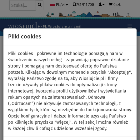
731 911 700
0szt.
PL/zł
Pliki cookies
Home
>
Akcesoria
>
Naprawa desek SUP
Pliki cookies i pokrewne im technologie pomagają nam w
świadczeniu naszych usług – zapewniają poprawne działanie
strony i pomagają nam dostosować ofertę do Państwa
Klej poliuretanowy +
potrzeb. Klikając w dowolnym momencie przycisk "Akceptuję",
wyrażają Państwo zgodę na to, aby Wioslujcie.pl i firmy
utwardzacz Anmur PVC 500ml
trzecie używały plików cookies do optymalizacji strony
internetowej, tworzenia profili użytkowników i wyświetlania
reklam opartych na zainteresowaniach. Odmowa
(„Odrzucam”) nie aktywuje zastosowanych technologii, z
wyjątkiem tych, które są niezbędne do funkcjonowania strony.
Opcje konfiguracyjne i dalsze informacje uzyskają Państwo
po kliknięciu przycisku "Więcej". W tej sekcji można również
w każdej chwili cofnąć udzielone wcześniej zgody.