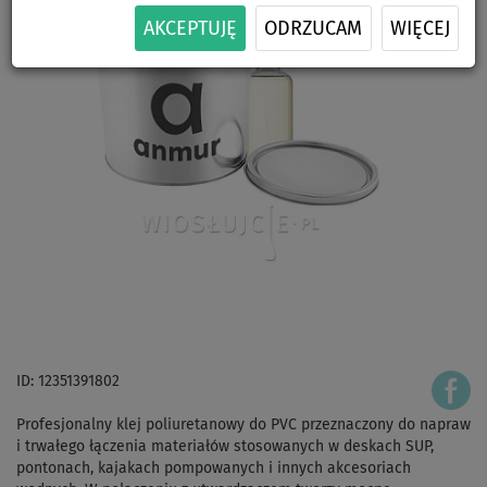
AKCEPTUJĘ
ODRZUCAM
WIĘCEJ
ID: 12351391802
Profesjonalny klej poliuretanowy do PVC przeznaczony do napraw
i trwałego łączenia materiałów stosowanych w deskach SUP,
pontonach, kajakach pompowanych i innych akcesoriach