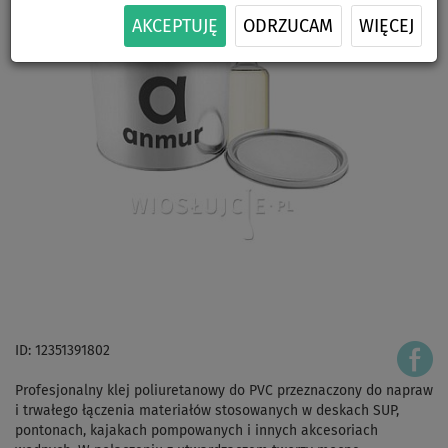
AKCEPTUJĘ
ODRZUCAM
WIĘCEJ
ID: 12351391802
Profesjonalny klej poliuretanowy do PVC przeznaczony do napraw
i trwałego łączenia materiałów stosowanych w deskach SUP,
pontonach, kajakach pompowanych i innych akcesoriach