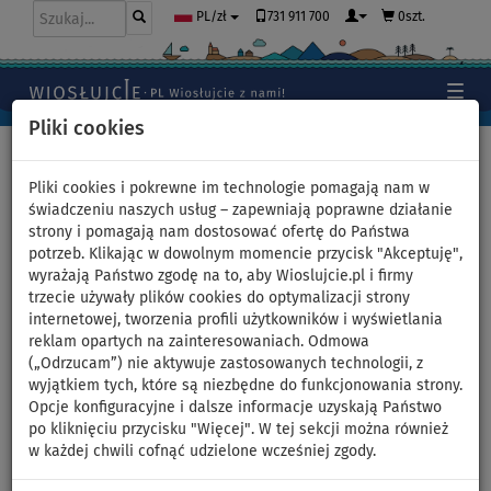
731 911 700
0szt.
PL/zł
Pliki cookies
Home
>
Moda
>
T-shirty
>
LYCRA
>
Damskie
Pliki cookies i pokrewne im technologie pomagają nam w
świadczeniu naszych usług – zapewniają poprawne działanie
strony i pomagają nam dostosować ofertę do Państwa
Koszulka damska lycra
potrzeb. Klikając w dowolnym momencie przycisk "Akceptuję",
wyrażają Państwo zgodę na to, aby Wioslujcie.pl i firmy
PADDLEBOARDING BLUE -
trzecie używały plików cookies do optymalizacji strony
internetowej, tworzenia profili użytkowników i wyświetlania
krótki rękaw - rozmiar: S
reklam opartych na zainteresowaniach. Odmowa
(„Odrzucam”) nie aktywuje zastosowanych technologii, z
wyjątkiem tych, które są niezbędne do funkcjonowania strony.
Opcje konfiguracyjne i dalsze informacje uzyskają Państwo
Previous
Nex
po kliknięciu przycisku "Więcej". W tej sekcji można również
w każdej chwili cofnąć udzielone wcześniej zgody.