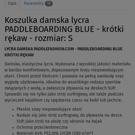
Opis
Parametry
13
Koszulka damska lycra
PADDLEBOARDING BLUE - krótki
rękaw - rozmiar: S
LYCRA DAMSKA PADDLEFASHION.COM - PADDLEBOARDING BLUE
KRÓTKI RĘKAW
Damska, elastyczna lycra. Wykonana z wysokiej jakości materiału
w bardzo komfortowym, dopasowanym kroju niepowodującym
otarć. Chroni przed Słońcem i pozwala na pełną swobodę oraz
wygodę użytkowania. Idealna do wszelkiego rodzaju sportów
związanych z wodą, a zwłaszcza pływania na deskach SUP.
Sprawdzi się nie tylko jako strój surfingowy, ale także podczas
wycieczek kajakiem czy spędzania czasu na łodzi lub jachcie.
Płaskie szwy niepowodujące otarć
Nadaje się jako strój surfingowy, do pływania na desce
SUP, jako strój na plażę czy ubranie na kajak
Ochrona przeciwsłoneczna
Materiał:
84% PES,16% LYCRA (200 g/m²)