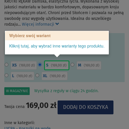
KRÓTKI RĘKAW Damska, elastyczna lycra. Wykonana z wysokiej
jakości materiału w bardzo komfortowym, dopasowanym kroju
niepowodującym otarć. Chroni przed Słońcem i pozwala na pełną
swobodę oraz wygodę użytkowania. Idealna do wszelkiego
rodzaju…
Więcej informacji
Wybierz swój wariant
Kliknij tutaj, aby wybrać inne warianty tego produktu.
XS
S
M
(
169,00 zł
)
(
169,00 zł
)
(
169,00 zł
)
L
XL
(
169,00 zł
)
(
169,00 zł
)
Wysyłka z reguły w ciągu 24 godzin.
W MAGAZYNIE
169,00 zł
Twoja cena
Inne w kategorii:
LYCRA - Koszulki na wodę