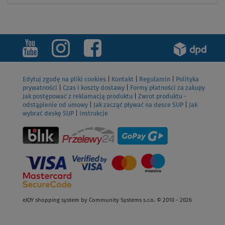
Edytuj zgodę na pliki cookies
|
Kontakt
|
Regulamin
|
Polityka
prywatności
|
Czas i koszty dostawy
|
Formy płatności za zakupy
Jak postępować z reklamacją produktu
|
Zwrot produktu -
odstąpienie od umowy
|
Jak zacząć pływać na desce SUP
|
Jak
wybrać deskę SUP
|
Instrukcje
eJOY shopping system by Community Systems s.r.o. © 2010 - 2026