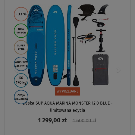
- 33
%
NASZ
WYBÓR
SUPER
CENA
WIOSŁO W
ZESTAWIE
DO
170 kg
WYPRZEDANE
OPCJA
SIEDZISKA
Deska SUP AQUA MARINA MONSTER 12'0 BLUE -
limitowana edycja
1 299,00 zł
1 600,00 zł