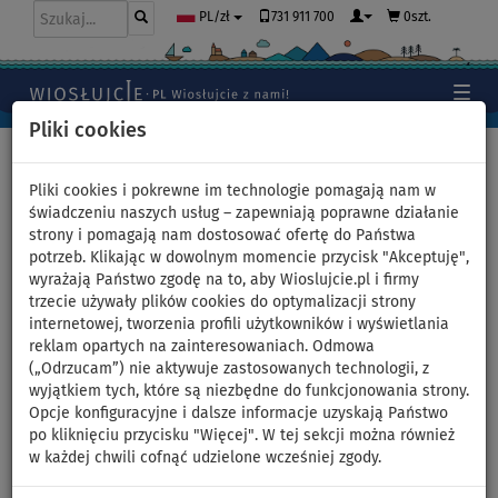
731 911 700
0szt.
PL/zł
Pliki cookies
Home
>
Moda
>
T-shirty
>
LYCRA
>
Męskie
Pliki cookies i pokrewne im technologie pomagają nam w
świadczeniu naszych usług – zapewniają poprawne działanie
strony i pomagają nam dostosować ofertę do Państwa
Koszulka męska lycra
potrzeb. Klikając w dowolnym momencie przycisk "Akceptuję",
wyrażają Państwo zgodę na to, aby Wioslujcie.pl i firmy
PADDLEBOARDING STAMP
trzecie używały plików cookies do optymalizacji strony
internetowej, tworzenia profili użytkowników i wyświetlania
WHITE - krótki rękaw -
reklam opartych na zainteresowaniach. Odmowa
(„Odrzucam”) nie aktywuje zastosowanych technologii, z
rozmiar: XL
wyjątkiem tych, które są niezbędne do funkcjonowania strony.
Opcje konfiguracyjne i dalsze informacje uzyskają Państwo
po kliknięciu przycisku "Więcej". W tej sekcji można również
w każdej chwili cofnąć udzielone wcześniej zgody.
Previous
Nex