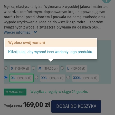
Męska, elastyczna lycra. Wykonana z wysokiej jakości materiału
w bardzo komfortowym, dopasowanym kroju niepowodującym
otarć. Chroni przed Słońcem i pozwala na pełną swobodę oraz
wygodę użytkowania. Idealna do wszelkiego rodzaju sportów
związanych z wodą, a zwłaszcza pływania na deskach SUP.…
Więcej informacji
Wybierz swój wariant
Kliknij tutaj, aby wybrać inne warianty tego produktu.
S
M
L
(
169,00 zł
)
(
169,00 zł
)
(
169,00 zł
)
XL
XXL
XXXL
(
169,00 zł
)
(
169,00 zł
)
(
169,00 zł
)
Wysyłka z reguły w ciągu 24 godzin.
W MAGAZYNIE
169,00 zł
Twoja cena