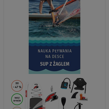
DO
- 47
%
NASZ
WYBÓR