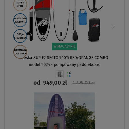
SUPER
CENA
WIOSŁO W
ZESTAWIE
OPCJA
SIEDZISKA
W MAGAZYNIE
DARMOWA
DOSTAWA
Deska SUP F2 SECTOR 10'5 RED/ORANGE COMBO
model 2024 - pompowany paddleboard
od
949,00 zł
1 799,00 zł
ZOBACZ