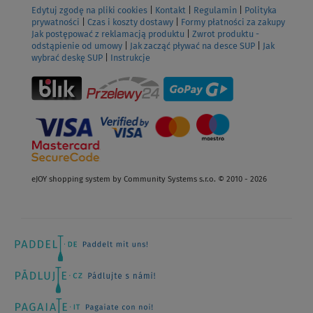
Edytuj zgodę na pliki cookies
|
Kontakt
|
Regulamin
|
Polityka
prywatności
|
Czas i koszty dostawy
|
Formy płatności za zakupy
Jak postępować z reklamacją produktu
|
Zwrot produktu -
odstąpienie od umowy
|
Jak zacząć pływać na desce SUP
|
Jak
wybrać deskę SUP
|
Instrukcje
eJOY shopping system by Community Systems s.r.o. © 2010 - 2026