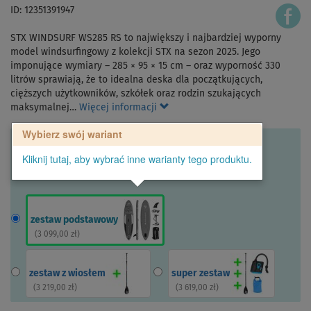
ID: 12351391947
STX WINDSURF WS285 RS to największy i najbardziej wyporny
model windsurfingowy z kolekcji STX na sezon 2025. Jego
imponujące wymiary – 285 × 95 × 15 cm – oraz wyporność 330
litrów sprawiają, że to idealna deska dla początkujących,
cięższych użytkowników, szkółek oraz rodzin szukających
maksymalnej…
Więcej informacji
Wybierz swój wariant
Kliknij tutaj, aby wybrać inne warianty tego produktu.
zestaw podstawowy
(
3 099,00 zł
)
zestaw z wiosłem
super zestaw
(
3 219,00 zł
)
(
3 619,00 zł
)