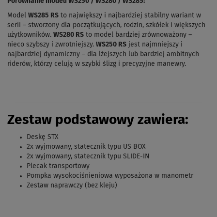
Porównanie modeli WS250 / WS280 / WS285:
Model
WS285 RS
to największy i najbardziej stabilny wariant w
serii – stworzony dla początkujących, rodzin, szkółek i większych
użytkowników.
WS280 RS
to model bardziej zrównoważony –
nieco szybszy i zwrotniejszy.
WS250 RS
jest najmniejszy i
najbardziej dynamiczny – dla lżejszych lub bardziej ambitnych
riderów, którzy celują w szybki ślizg i precyzyjne manewry.
Zestaw podstawowy zawiera:
Deskę STX
2x wyjmowany, statecznik typu US BOX
2x wyjmowany, statecznik typu SLIDE-IN
Plecak transportowy
Pompka wysokociśnieniowa wyposażona w manometr
Zestaw naprawczy (bez kleju)