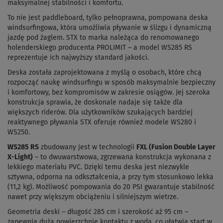
maksymalnej stabilności i komfortu.
To nie jest paddleboard, tylko pełnoprawna, pompowana deska
windsurfingowa, która umożliwia pływanie w ślizgu i dynamiczną
jazdę pod żaglem. STX to marka należąca do renomowanego
holenderskiego producenta PROLIMIT – a model WS285 RS
reprezentuje ich najwyższy standard jakości.
Deska została zaprojektowana z myślą o osobach, które chcą
rozpocząć naukę windsurfingu w sposób maksymalnie bezpieczny
i komfortowy, bez kompromisów w zakresie osiągów. Jej szeroka
konstrukcja sprawia, że doskonale nadaje się także dla
większych riderów. Dla użytkowników szukających bardziej
reaktywnego pływania STX oferuje również modele WS280 i
WS250.
WS285 RS
zbudowany jest w technologii
FXL (Fusion Double Layer
X-Light)
– to dwuwarstwowa, zgrzewana konstrukcja wykonana z
lekkiego materiału PVC. Dzięki temu deska jest niezwykle
sztywna, odporna na odkształcenia, a przy tym stosunkowo lekka
(11,2 kg). Możliwość pompowania do 20 PSI gwarantuje stabilność
nawet przy większym obciążeniu i silniejszym wietrze.
Geometria deski – długość 285 cm i szerokość aż 95 cm –
zapewnia dużą powierzchnię kontaktu z wodą, co ułatwia start w