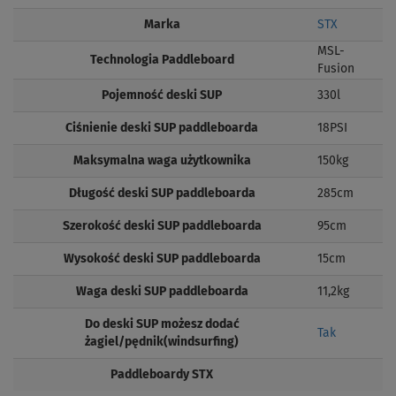
Marka
STX
MSL-
Technologia Paddleboard
Fusion
Pojemność deski SUP
330l
Ciśnienie deski SUP paddleboarda
18PSI
Maksymalna waga użytkownika
150kg
Długość deski SUP paddleboarda
285cm
Szerokość deski SUP paddleboarda
95cm
Wysokość deski SUP paddleboarda
15cm
Waga deski SUP paddleboarda
11,2kg
Do deski SUP możesz dodać
Tak
żagiel/pędnik(windsurfing)
Paddleboardy STX