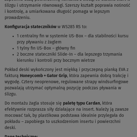
ślizgu i utrzymanie równowagi. Szerszy kształt poprawia nośność
i kontrolę, a umiarkowana długość pomaga w lepszym
prowadzeniu.
Konfiguracja stateczników
w WS285 RS to:
1 centralny fin w systemie US-Box – dla stabilności kursu
przy pływaniu z żaglem
1 tylny fin US-Box – główny fin
2 boczne stateczniki Slide-In – dla lepszego trzymania
kierunku i kontroli przy bocznym wietrze
Pokład deski wykończony jest miękką i przyczepną pianką EVA z
fakturą
Honeycomb + Gator Grip
, która zapewnia dobrą trakcję i
wygodę. Cztery neoprenowe, regulowane strapy windsurfingowe
pozwalają utrzymać optymalną pozycję podczas pływania w
ślizgu.
Do montażu żagla stosuje się
paletę typu Cardan
, która
efektywnie rozprasza siły działające na insert. Należy ją zawsze
mocować tak, by plastikowa podstawa idealnie przylegała do
pokładu – zapobiega to uszkodzeniom insertu i powierzchni
deski.
Dane techniczne: