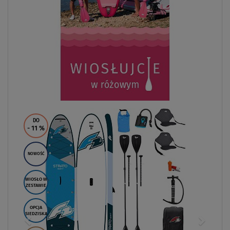
DO
- 11
%
NOWOŚĆ
WIOSŁO W
ZESTAWIE
OPCJA
SIEDZISKA