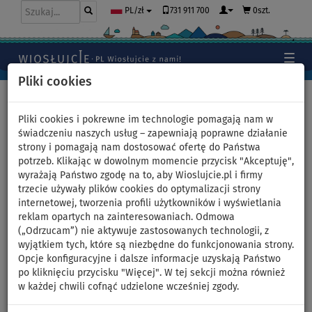
731 911 700
0szt.
PL/zł
Pliki cookies
Home
>
Deski SUP
Pliki cookies i pokrewne im technologie pomagają nam w
świadczeniu naszych usług – zapewniają poprawne działanie
strony i pomagają nam dostosować ofertę do Państwa
Deska WindSUP STX
potrzeb. Klikając w dowolnym momencie przycisk "Akceptuję",
wyrażają Państwo zgodę na to, aby Wioslujcie.pl i firmy
iWINDSURF WS 285 RS –
trzecie używały plików cookies do optymalizacji strony
internetowej, tworzenia profili użytkowników i wyświetlania
model 2025 - wariant: zestaw
reklam opartych na zainteresowaniach. Odmowa
(„Odrzucam”) nie aktywuje zastosowanych technologii, z
podstawowy
wyjątkiem tych, które są niezbędne do funkcjonowania strony.
Opcje konfiguracyjne i dalsze informacje uzyskają Państwo
po kliknięciu przycisku "Więcej". W tej sekcji można również
DO
DO
OPCJA
DARMOWA
-7
%
150 kg
ŻAGLA
DOSTAWA
w każdej chwili cofnąć udzielone wcześniej zgody.