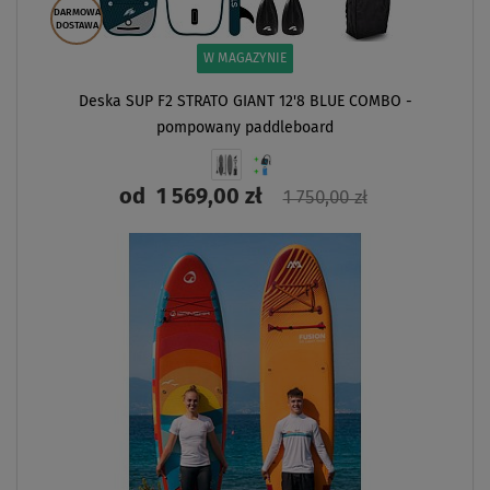
DARMOWA
DOSTAWA
W MAGAZYNIE
Deska SUP F2 STRATO GIANT 12'8 BLUE COMBO -
pompowany paddleboard
od
1 569,00 zł
1 750,00 zł
ZOBACZ