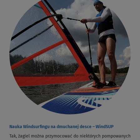
Nauka Windsurfingu na dmuchanej desce – WindSUP
Tak, żagiel można przymocować do niektórych pompowanych