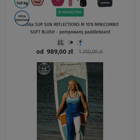
140 kg
W MAGAZYNIE
OPCJA
SIEDZISKA
Deska SUP SUN REFLECTIONS M 10'8 MINICOMBO
SOFT BLUSH - pompowany paddleboard
od
989,00 zł
1 200,00 zł
ZOBACZ