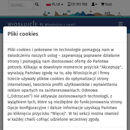
731 911 700
0szt.
PL/zł
Pliki cookies
Home
>
Moda
>
T-shirty
>
LYCRA
>
Męskie
Pliki cookies i pokrewne im technologie pomagają nam w
świadczeniu naszych usług – zapewniają poprawne działanie
strony i pomagają nam dostosować ofertę do Państwa
Koszulka męska lycra
potrzeb. Klikając w dowolnym momencie przycisk "Akceptuję",
wyrażają Państwo zgodę na to, aby Wioslujcie.pl i firmy
PADDLEBOARDING WHITE -
trzecie używały plików cookies do optymalizacji strony
internetowej, tworzenia profili użytkowników i wyświetlania
krótki rękaw - rozmiar: M
reklam opartych na zainteresowaniach. Odmowa
(„Odrzucam”) nie aktywuje zastosowanych technologii, z
wyjątkiem tych, które są niezbędne do funkcjonowania strony.
Opcje konfiguracyjne i dalsze informacje uzyskają Państwo
Previous
Nex
po kliknięciu przycisku "Więcej". W tej sekcji można również
w każdej chwili cofnąć udzielone wcześniej zgody.