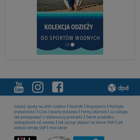
Edytuj zgodę na pliki cookies
|
Kontakt
|
Regulamin
|
Polityka
prywatności
|
Czas i koszty dostawy
|
Formy płatności za zakupy
Jak postępować z reklamacją produktu
|
Zwrot produktu -
odstąpienie od umowy
|
Jak zacząć pływać na desce SUP
|
Jak
wybrać deskę SUP
|
Instrukcje