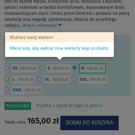
KRÓTKI RĘKAW Męska, elastyczna lycra. Wykonana z wysokiej
jakości materiału w bardzo komfortowym, dopasowanym kroju
niepowodującym otarć. Chroni przed Słońcem i pozwala na pełną
swobodę oraz wygodę użytkowania. Idealna do wszelkiego
rodzaju…
Więcej informacji
Wybierz swój wariant
Kliknij tutaj, aby wybrać inne warianty tego produktu.
XS
S
M
(
165,00 zł
)
(
165,00 zł
)
(
165,00 zł
)
L
XL
XXL
(
165,00 zł
)
(
165,00 zł
)
(
165,00 zł
)
XXXL
(
165,00 zł
)
Wysyłka z reguły w ciągu 24 godzin.
W MAGAZYNIE
165,00 zł
Twoja cena