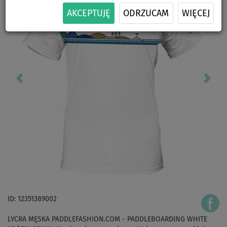
AKCEPTUJĘ
ODRZUCAM
WIĘCEJ
ID: 12351389002
LYCRA MĘSKA PADDLEFASHION.COM - PADDLEBOARDING WHITE