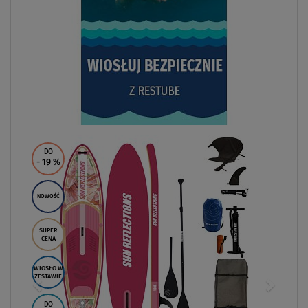
DO
- 19
%
NOWOŚĆ
SUPER
CENA
WIOSŁO W
ZESTAWIE
DO