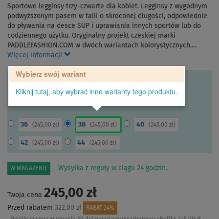
Sportowe legginsy trzy-czwarte dla kobiet. Legginsy z wygodnym
podwyższonym pasem w talii o skróconej długości, odpowiednie
do pływania na desce SUP i uprawiania innych sportów lub do
codziennego użytku. Oryginalny projekt czeskiej marki
PADDLEFASHION.COM w dwóch wariantach kolorystycznych.…
Więcej informacji
Wybierz swój wariant
Kliknij tutaj, aby wybrać inne warianty tego produktu.
36
38
40
(
245,00 zł
)
(
245,00 zł
)
(
245,00 zł
)
42
44
(
245,00 zł
)
(
245,00 zł
)
Wysyłka z reguły w ciągu 24 godzin.
W MAGAZYNIE
245,00 zł
Twoja cena
Przed rabatem
322,00 zł
RABAT 24%