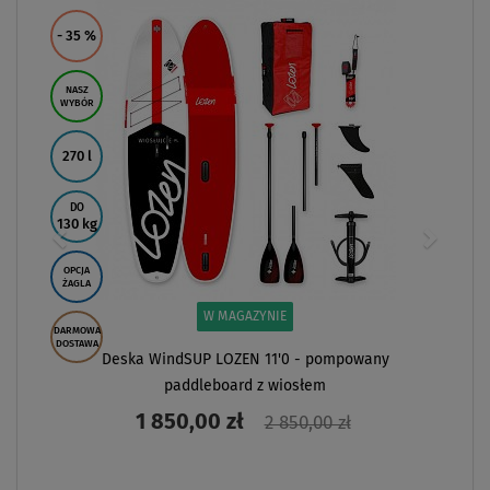
- 35
%
NASZ
WYBÓR
270 l
DO
130 kg
OPCJA
ŻAGLA
W MAGAZYNIE
DARMOWA
DOSTAWA
Deska WindSUP LOZEN 11'0 - pompowany
paddleboard z wiosłem
1 850,00 zł
2 850,00 zł