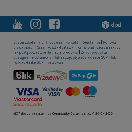
Edytuj zgodę na pliki cookies
|
Kontakt
|
Regulamin
|
Polityka
prywatności
|
Czas i koszty dostawy
|
Formy płatności za zakupy
Jak postępować z reklamacją produktu
|
Zwrot produktu -
odstąpienie od umowy
|
Jak zacząć pływać na desce SUP
|
Jak
wybrać deskę SUP
|
Instrukcje
eJOY shopping system by Community Systems s.r.o. © 2010 - 2026