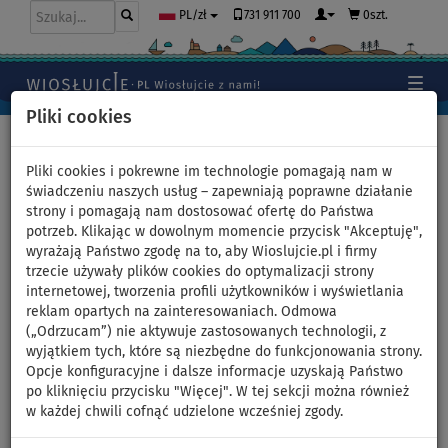
731 911 700
0szt.
PL/zł
Pliki cookies
Home
>
Moda
>
Legginsy
Pliki cookies i pokrewne im technologie pomagają nam w
świadczeniu naszych usług – zapewniają poprawne działanie
strony i pomagają nam dostosować ofertę do Państwa
Legginsy damskie 3/4
potrzeb. Klikając w dowolnym momencie przycisk "Akceptuję",
wyrażają Państwo zgodę na to, aby Wioslujcie.pl i firmy
PADDLEBOARDING BLACK -
trzecie używały plików cookies do optymalizacji strony
internetowej, tworzenia profili użytkowników i wyświetlania
rozmiar: 38
reklam opartych na zainteresowaniach. Odmowa
(„Odrzucam”) nie aktywuje zastosowanych technologii, z
wyjątkiem tych, które są niezbędne do funkcjonowania strony.
DO
NASZ
-24
%
WYBÓR
Opcje konfiguracyjne i dalsze informacje uzyskają Państwo
po kliknięciu przycisku "Więcej". W tej sekcji można również
Previous
Nex
w każdej chwili cofnąć udzielone wcześniej zgody.