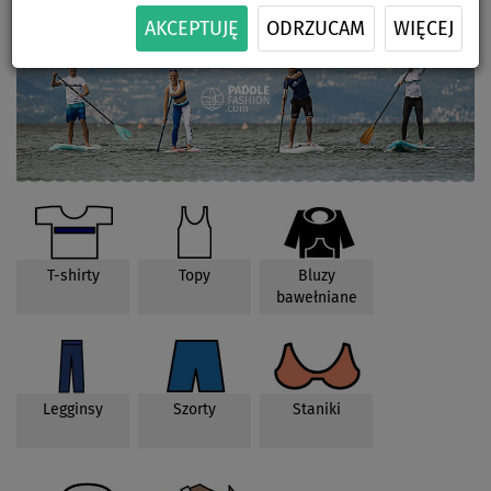
AKCEPTUJĘ
ODRZUCAM
WIĘCEJ
T-shirty
Topy
Bluzy
bawełniane
Legginsy
Szorty
Staniki