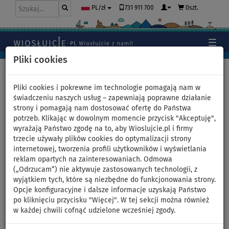
731 911 700
0szt.
PL/zł
Pliki cookies
Home
>
Moda
Pliki cookies i pokrewne im technologie pomagają nam w
świadczeniu naszych usług – zapewniają poprawne działanie
strony i pomagają nam dostosować ofertę do Państwa
Moda
potrzeb. Klikając w dowolnym momencie przycisk "Akceptuję",
wyrażają Państwo zgodę na to, aby Wioslujcie.pl i firmy
Jeśli szukasz komfortu i wygody podczas wiosłowania, z
trzecie używały plików cookies do optymalizacji strony
pewnością zainteresuje Cię nasza oferta specjalnej odzieży
internetowej, tworzenia profili użytkowników i wyświetlania
sportowej. Dzięki kolekcji
PADDLEFASHION.COM
możesz w pełni
reklam opartych na zainteresowaniach. Odmowa
WIĘCEJ...
(„Odrzucam”) nie aktywuje zastosowanych technologii, z
cieszyć się swoim ulubionym sportem!
wyjątkiem tych, które są niezbędne do funkcjonowania strony.
Opcje konfiguracyjne i dalsze informacje uzyskają Państwo
Wiosłujcie w ulubionym kolorze. Kliknij na kolor:
po kliknięciu przycisku "Więcej". W tej sekcji można również
w każdej chwili cofnąć udzielone wcześniej zgody.