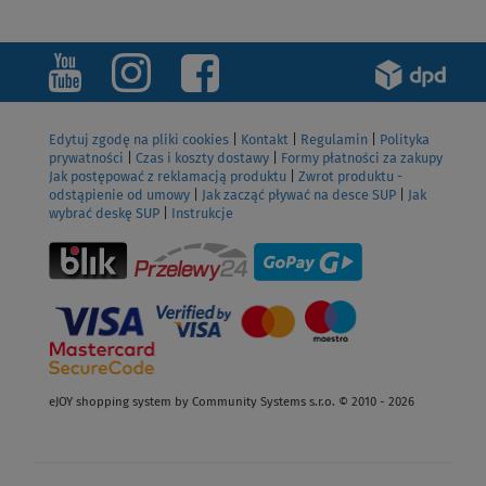
Edytuj zgodę na pliki cookies
|
Kontakt
|
Regulamin
|
Polityka
prywatności
|
Czas i koszty dostawy
|
Formy płatności za zakupy
Jak postępować z reklamacją produktu
|
Zwrot produktu -
odstąpienie od umowy
|
Jak zacząć pływać na desce SUP
|
Jak
wybrać deskę SUP
|
Instrukcje
eJOY shopping system by Community Systems s.r.o. © 2010 - 2026