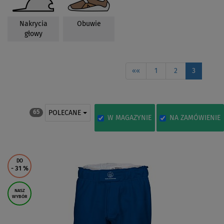
Nakrycia
Obuwie
głowy
««
1
2
3
POLECANE
65
W MAGAZYNIE
NA ZAMÓWIENIE
DO
- 31
%
NASZ
WYBÓR