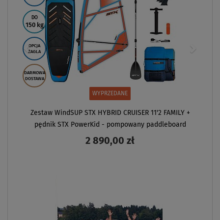
DO
150 kg
OPCJA
ŻAGLA
DARMOWA
DOSTAWA
WYPRZEDANE
Zestaw WindSUP STX HYBRID CRUISER 11'2 FAMILY +
pędnik STX PowerKid - pompowany paddleboard
2 890,00 zł
ZOBACZ