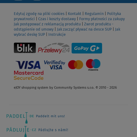
Edytuj zgodę na pliki cookies
|
Kontakt
|
Regulamin
|
Polityka
prywatności
|
Czas i koszty dostawy
|
Formy płatności za zakupy
Jak postępować z reklamacją produktu
|
Zwrot produktu -
odstąpienie od umowy
|
Jak zacząć pływać na desce SUP
|
Jak
wybrać deskę SUP
|
Instrukcje
eJOY shopping system by Community Systems s.r.o. © 2010 - 2026