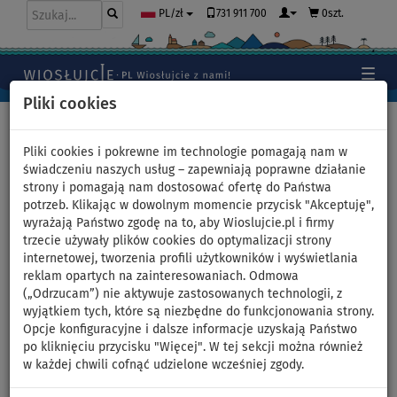
731 911 700
0szt.
PL/zł
Pliki cookies
Home
>
Moda
>
Nakrycia głowy
>
Prosty daszek
Pliki cookies i pokrewne im technologie pomagają nam w
świadczeniu naszych usług – zapewniają poprawne działanie
strony i pomagają nam dostosować ofertę do Państwa
potrzeb. Klikając w dowolnym momencie przycisk "Akceptuję",
Czapka z daszkiem snapback
wyrażają Państwo zgodę na to, aby Wioslujcie.pl i firmy
trzecie używały plików cookies do optymalizacji strony
PADDLEBOARDING biała z
internetowej, tworzenia profili użytkowników i wyświetlania
reklam opartych na zainteresowaniach. Odmowa
czarnym logo
(„Odrzucam”) nie aktywuje zastosowanych technologii, z
wyjątkiem tych, które są niezbędne do funkcjonowania strony.
Opcje konfiguracyjne i dalsze informacje uzyskają Państwo
po kliknięciu przycisku "Więcej". W tej sekcji można również
Previous
Nex
w każdej chwili cofnąć udzielone wcześniej zgody.