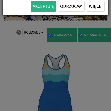
AKCEPTUJĘ
ODRZUCAM
WIĘCEJ
POLECANE
5
W MAGAZYNIE
NA ZAMÓWIENIE