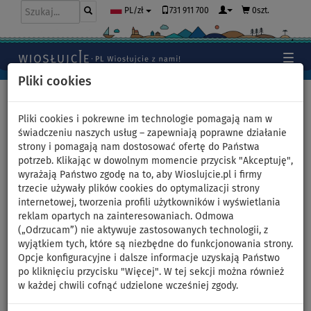
731 911 700
0szt.
PL/zł
Pliki cookies
Home
>
Moda
>
Topy
Pliki cookies i pokrewne im technologie pomagają nam w
świadczeniu naszych usług – zapewniają poprawne działanie
strony i pomagają nam dostosować ofertę do Państwa
Topy sportowe na deskę SUP
potrzeb. Klikając w dowolnym momencie przycisk "Akceptuję",
wyrażają Państwo zgodę na to, aby Wioslujcie.pl i firmy
Obcisłe tank topy łączą wygodne dopasowanie z maksymalną
trzecie używały plików cookies do optymalizacji strony
funkcjonalnością. Techniczne materiały zapewniają doskonałe
internetowej, tworzenia profili użytkowników i wyświetlania
odprowadzanie potu i wody, co sprawia, że koszulka lepiej schnie
reklam opartych na zainteresowaniach. Odmowa
i utrzymuje suchość nawet podczas ciężkich treningów. Koszulki
(„Odrzucam”) nie aktywuje zastosowanych technologii, z
są przylegające, ale nie krępują ruchów i doskonale nadają się
wyjątkiem tych, które są niezbędne do funkcjonowania strony.
do uprawiania wszystkich sportów. A dzięki stylowym nadrukom
Opcje konfiguracyjne i dalsze informacje uzyskają Państwo
nie da się ich nie zauważyć!
po kliknięciu przycisku "Więcej". W tej sekcji można również
w każdej chwili cofnąć udzielone wcześniej zgody.