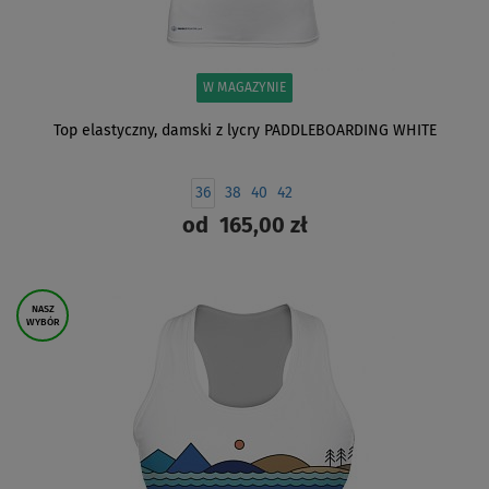
W MAGAZYNIE
Top elastyczny, damski z lycry PADDLEBOARDING WHITE
36
38
40
42
od
165,00 zł
ZOBACZ
NASZ
WYBÓR