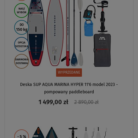
NASZ
WYBÓR
DO
150 kg
OPCJA
SIEDZISKA
DARMOWA
DOSTAWA
WYPRZEDANE
Deska SUP AQUA MARINA HYPER 11'6 model 2023 -
pompowany paddleboard
1 499,00 zł
2 890,00 zł
ZOBACZ
- 5
%