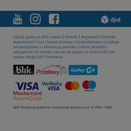
Edytuj zgodę na pliki cookies
|
Kontakt
|
Regulamin
|
Polityka
prywatności
|
Czas i koszty dostawy
|
Formy płatności za zakupy
Jak postępować z reklamacją produktu
|
Zwrot produktu -
odstąpienie od umowy
|
Jak zacząć pływać na desce SUP
|
Jak
wybrać deskę SUP
|
Instrukcje
eJOY shopping system by Community Systems s.r.o. © 2010 - 2026