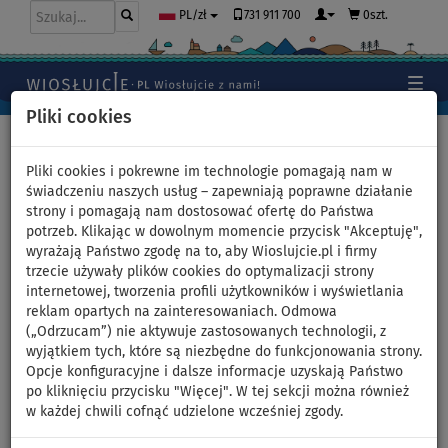
731 911 700
0szt.
PL/zł
Pliki cookies
Home
>
Jak zacząć pływać na desce SUP
>
SUP PORT
>
Montaż wiosła typu Combo do desek SUP
Pliki cookies i pokrewne im technologie pomagają nam w
świadczeniu naszych usług – zapewniają poprawne działanie
strony i pomagają nam dostosować ofertę do Państwa
potrzeb. Klikając w dowolnym momencie przycisk "Akceptuję",
Montaż wiosła typu Combo
wyrażają Państwo zgodę na to, aby Wioslujcie.pl i firmy
trzecie używały plików cookies do optymalizacji strony
do desek SUP
internetowej, tworzenia profili użytkowników i wyświetlania
reklam opartych na zainteresowaniach. Odmowa
Wiosła dwufunkcyjne sprawdzą się nie tylko na desce SUP, ale
(„Odrzucam”) nie aktywuje zastosowanych technologii, z
również w kajaku. Szybka zamiana z pagaja na wiosło kajakowe
wyjątkiem tych, które są niezbędne do funkcjonowania strony.
sprawdzi się podczas dłuższych wypraw lub gdy zmieni się
Opcje konfiguracyjne i dalsze informacje uzyskają Państwo
pogoda. Na przykładzie wiosła
Aqua Marina Ripple Tech
po kliknięciu przycisku "Więcej". W tej sekcji można również
pokażemy Wam, że taka zamiana jest bardzo prosta i niezwykle
w każdej chwili cofnąć udzielone wcześniej zgody.
szybka.