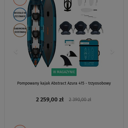
WIOSŁO W
ZESTAWIE
DARMOWA
DOSTAWA
W MAGAZYNIE
Pompowany kajak Abstract Azura 415 - trzyosobowy
2 259,00 zł
2 390,00 zł
ZOBACZ