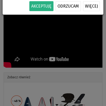
WIOSŁA 2W1
AKCEPTUJĘ
ODRZUCAM
WIĘCEJ
Zobacz również
Previous
Next
- 48
%