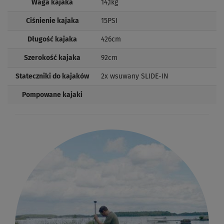
Waga kajaka
14,1kg
Ciśnienie kajaka
15PSI
Długość kajaka
426cm
Szerokość kajaka
92cm
Stateczniki do kajaków
2x wsuwany SLIDE-IN
Pompowane kajaki