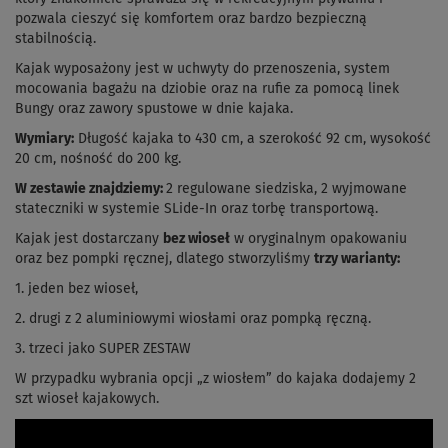
pozwala cieszyć się komfortem oraz bardzo bezpieczną
stabilnością.
Kajak wyposażony jest w uchwyty do przenoszenia, system
mocowania bagażu na dziobie oraz na rufie za pomocą linek
Bungy oraz zawory spustowe w dnie
kajaka.
Wymiary:
Długość kajaka to 430 cm, a szerokość 92 cm, wysokość
20 cm, nośność do 200 kg.
W zestawie znajdziemy:
2 regulowane siedziska,
2 wyjmowane
stateczniki w systemie SLide-In oraz torbę transportową.
Kajak jest dostarczany
bez wioseł
w oryginalnym opakowaniu
oraz bez pompki ręcznej, dlatego stworzyliśmy
trzy warianty:
1. jeden bez wioseł,
2. drugi z 2 aluminiowymi wiosłami oraz pompką ręczną.
3. trzeci jako SUPER ZESTAW
W przypadku wybrania opcji „z wiosłem” do kajaka dodajemy 2
szt wioseł kajakowych.