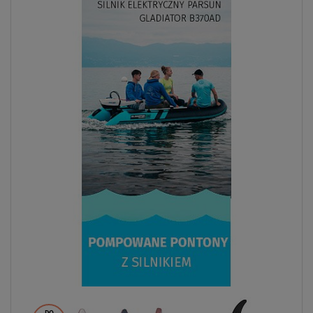
DO
- 16
%
WIOSŁO W
ZESTAWIE
DO
135 kg
OPCJA
ŻAGLA
DARMOWA
DOSTAWA
W MAGAZYNIE
Zestaw WindSUP STX WS 280 + pędnik STX Evolve -
pompowany paddleboard
4,9m
od
6 659,00 zł
7 935,00 zł