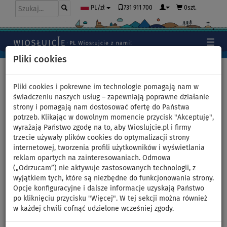
731 911 700
0szt.
PL/zł
Pliki cookies
Home
>
Kajaki, kanoe
>
Wysokociśnieniowe Drop-Stitch
Pliki cookies i pokrewne im technologie pomagają nam w
świadczeniu naszych usług – zapewniają poprawne działanie
strony i pomagają nam dostosować ofertę do Państwa
potrzeb. Klikając w dowolnym momencie przycisk "Akceptuję",
Pompowany kajak SPINERA
wyrażają Państwo zgodę na to, aby Wioslujcie.pl i firmy
trzecie używały plików cookies do optymalizacji strony
ADRIATIC 430 Light
internetowej, tworzenia profili użytkowników i wyświetlania
reklam opartych na zainteresowaniach. Odmowa
dwuosobowy
(„Odrzucam”) nie aktywuje zastosowanych technologii, z
wyjątkiem tych, które są niezbędne do funkcjonowania strony.
Opcje konfiguracyjne i dalsze informacje uzyskają Państwo
NASZ
DARMOWA
WYBÓR
DOSTAWA
po kliknięciu przycisku "Więcej". W tej sekcji można również
w każdej chwili cofnąć udzielone wcześniej zgody.
Previous
Nex