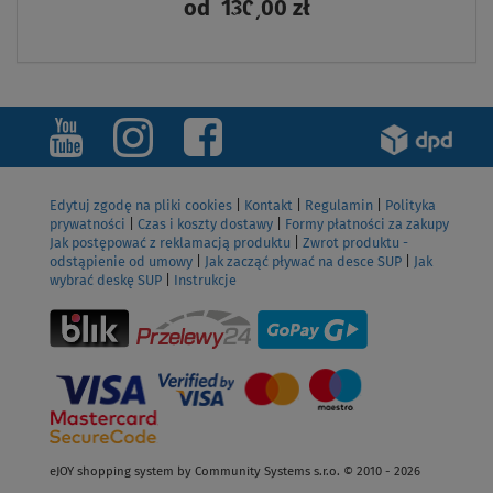
od
130,00 zł
ZOBACZ
Edytuj zgodę na pliki cookies
|
Kontakt
|
Regulamin
|
Polityka
prywatności
|
Czas i koszty dostawy
|
Formy płatności za zakupy
Jak postępować z reklamacją produktu
|
Zwrot produktu -
odstąpienie od umowy
|
Jak zacząć pływać na desce SUP
|
Jak
wybrać deskę SUP
|
Instrukcje
eJOY shopping system by Community Systems s.r.o. © 2010 - 2026