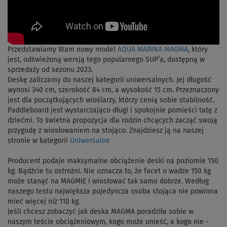
Przedstawiamy Wam nowy model
AQUA MARINA MAGMA
, który
jest, odświeżoną wersją tego popularnego SUP’a, dostępną w
sprzedaży od sezonu 2023.
Deskę zaliczamy do naszej kategorii uniwersalnych. Jej długość
wynosi 340 cm, szerokość 84 cm, a wysokość 15 cm. Przeznaczony
jest dla początkujących wioślarzy, którzy cenią sobie stabilność.
Paddleboard jest wystarczająco długi i spokojnie pomieści tatę z
dziećmi. To świetna propozycja dla rodzin chcących zacząć swoją
przygodę z wiosłowaniem na stojąco. Znajdziesz ją na naszej
stronie w kategorii
Uniwersalne
Producent podaje maksymalne obciążenie deski na poziomie 150
kg. Bądźcie tu ostrożni. Nie oznacza to, że facet o wadze 150 kg
może stanąć na MAGMIE i wiosłować tak samo dobrze. Według
naszego testu największa pojedyncza osoba stojąca nie powinna
mieć więcej niż 110 kg.
Jeśli chcesz zobaczyć jak deska MAGMA poradziła sobie w
naszym teście obciążeniowym, kogo może unieść, a kogo nie -