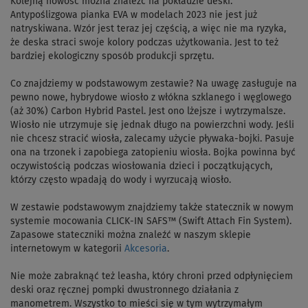
Kolejną nowość można znaleźć na pokładzie deski.
Antypoślizgowa pianka EVA w modelach 2023 nie jest już
natryskiwana. Wzór jest teraz jej częścią, a więc nie ma ryzyka,
że deska straci swoje kolory podczas użytkowania. Jest to też
bardziej ekologiczny sposób produkcji sprzętu.
Co znajdziemy w podstawowym zestawie? Na uwagę zasługuje na
pewno nowe, hybrydowe wiosło z włókna szklanego i węglowego
(aż 30%) Carbon Hybrid Pastel. Jest ono lżejsze i wytrzymalsze.
Wiosło nie utrzymuje się jednak długo na powierzchni wody. Jeśli
nie chcesz stracić wiosła, zalecamy użycie pływaka-bojki. Pasuje
ona na trzonek i zapobiega zatopieniu wiosła. Bojka powinna być
oczywistością podczas wiosłowania dzieci i początkujących,
którzy często wpadają do wody i wyrzucają wiosło.
W zestawie podstawowym znajdziemy także statecznik w nowym
systemie mocowania CLICK-IN SAFS™ (Swift Attach Fin System).
Zapasowe stateczniki można znaleźć w naszym sklepie
internetowym w kategorii
Akcesoria
.
Nie może zabraknąć też leasha, który chroni przed odpłynięciem
deski oraz ręcznej pompki dwustronnego działania z
manometrem. Wszystko to mieści się w tym wytrzymałym