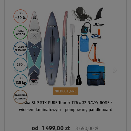
ZOBACZ
DO
- 59
%
NASZ
WYBÓR
WIOSŁO W
ZESTAWIE
270 l
DO
135 kg
NIEDOSTĘPNE
DARMOWA
DOSTAWA
Deska SUP STX PURE Tourer 11'6 x 32 NAVY/ ROSE z
wiosłem laminatowym - pompowany paddleboard
model 2022
od
1 499,00 zł
3 650,00 zł