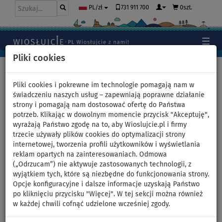
731 911 700
0szt.
PL/zł
Pliki cookies
Home
>
SUP Blog - Nowości
>
Deska SUP Aqua Marina Magma
2023
Pliki cookies i pokrewne im technologie pomagają nam w
świadczeniu naszych usług – zapewniają poprawne działanie
strony i pomagają nam dostosować ofertę do Państwa
potrzeb. Klikając w dowolnym momencie przycisk "Akceptuję",
Deska SUP Aqua Marina
wyrażają Państwo zgodę na to, aby Wioslujcie.pl i firmy
trzecie używały plików cookies do optymalizacji strony
Magma 2023
internetowej, tworzenia profili użytkowników i wyświetlania
reklam opartych na zainteresowaniach. Odmowa
Przedstawiamy Wam nowy model AQUA MARINA MAGMA -
(„Odrzucam”) nie aktywuje zastosowanych technologii, z
nowość z sezonu 2023.
wyjątkiem tych, które są niezbędne do funkcjonowania strony.
Opcje konfiguracyjne i dalsze informacje uzyskają Państwo
To wszechstronny paddleboard przeznaczony dla
po kliknięciu przycisku "Więcej". W tej sekcji można również
początkujących i zaawansowanych użytkowników. SUP jest
w każdej chwili cofnąć udzielone wcześniej zgody.
odpowiedni dla osób o wadze do 150 kg. Jeśli potrzebujesz
deski z większą maksymalną nośnością sprawdź
model
Aqua