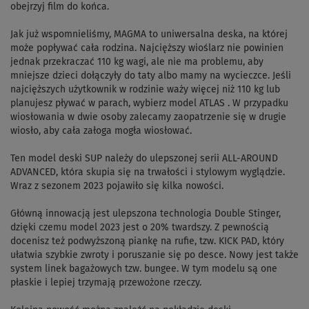
obejrzyj film do końca.
Jak już wspomnieliśmy, MAGMA to uniwersalna deska, na której
może popływać cała rodzina. Najcięższy wioślarz nie powinien
jednak przekraczać 110 kg wagi, ale nie ma problemu, aby
mniejsze dzieci dołączyły do taty albo mamy na wycieczce. Jeśli
najcięższych użytkownik w rodzinie waży więcej niż 110 kg lub
planujesz pływać w parach, wybierz model ATLAS . W przypadku
wiosłowania w dwie osoby zalecamy zaopatrzenie się w drugie
wiosło, aby cała załoga mogła wiosłować.
Ten model deski SUP należy do ulepszonej serii ALL-AROUND
ADVANCED, która skupia się na trwałości i stylowym wyglądzie.
Wraz z sezonem 2023 pojawiło się kilka nowości.
Główną innowacją jest ulepszona technologia Double Stinger,
dzięki czemu model 2023 jest o 20% twardszy. Z pewnością
docenisz też podwyższoną piankę na rufie, tzw. KICK PAD, który
ułatwia szybkie zwroty i poruszanie się po desce. Nowy jest także
system linek bagażowych tzw. bungee. W tym modelu są one
płaskie i lepiej trzymają przewożone rzeczy.