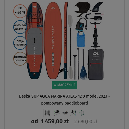
Previous
Next
DO
- 46
%
WIOSŁO W
ZESTAWIE
OPCJA
SIEDZISKA
DARMOWA
DOSTAWA
W MAGAZYNIE
Deska SUP AQUA MARINA ATLAS 12'0 model 2023 -
pompowany paddleboard
od
1 459,00 zł
2 690,00 zł