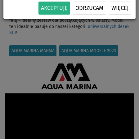
Marina ATLAS
jeśli szukasz czegoś mniejszego sprawdź
AKCEPTUJĘ
ODRZUCAM
WIĘCEJ
modele
Aqua Marina BEAST
. Deska SUP nadaje się do
pływania po spokojnych wodach, jeziorach i wodach z lekką
falą - idealny zestaw dla początkujących wioślarzy. Model
ten idealnie pasuje do naszej kategorii
uniwersalnych desek
SUP
.
AQUA MARINA MAGMA
AQUA MARINA MODELE 2023