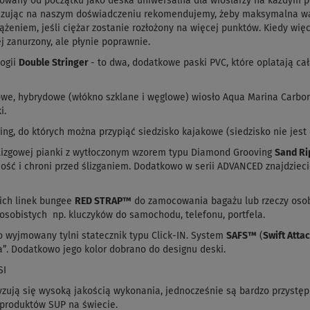
towany od początku jako deska uniwersalna dla wioślarzy na każdym
azując na naszym doświadczeniu rekomendujemy, żeby maksymalna wag
ążeniem, jeśli ciężar zostanie rozłożony na więcej punktów. Kiedy więc
j zanurzony, ale płynie poprawnie.
ogii
Double Stringer
- to dwa, dodatkowe paski PVC, które oplatają cał
owe, hybrydowe (włókno szklane i węglowe) wiosło Aqua Marina Carbo
i.
ing, do których można przypiąć siedzisko kajakowe (siedzisko nie jes
lizgowej pianki z wytłoczonym wzorem typu Diamond Grooving
Sand Ri
ść i chroni przed ślizganiem. Dodatkowo w serii ADVANCED znajdzieci
ich linek bungee
RED STRAP™
do zamocowania bagażu lub rzeczy oso
sobistych np. kluczyków do samochodu, telefonu, portfela.
 wyjmowany tylni statecznik typu Click-IN. System
SAFS™
(
Swift Atta
”. Dodatkowo jego kolor dobrano do designu deski.
SI
ją się wysoką jakością wykonania, jednocześnie są bardzo przystęp
 produktów SUP na świecie.