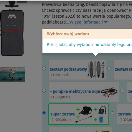
Prawdziwa bestia (ang. beast) pojawiła się na w
Chcesz sprawdzić czy dasz radę ją opanować
10'6" (sezon 2023) to nowa wersja popularnego
paddleboard…
Więcej informacji
Wybierz swój wariant
Kliknij tutaj, aby wybrać inne warianty tego pr
zestaw podstawowy
zestaw s
(
1 199,00 zł
)
+ pompka elektryczna aqm
z
(
1 559,00 zł
)
(
super zestaw
zestaw
(
1 909,00 zł
)
(
1 379,0