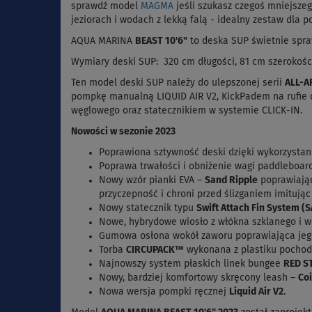
sprawdź
model
MAGMA
jeśli szukasz czegoś mniejsz
jeziorach i wodach z lekką falą - idealny zestaw dla 
AQUA MARINA
BEAST 10'6"
to deska SUP świetnie spraw
Wymiary deski SUP: 320 cm długości, 81 cm szerokości
Ten model deski SUP należy do ulepszonej serii
ALL-
pompkę manualną LIQUID AIR V2, KickPadem na rufie d
węglowego oraz statecznikiem w systemie CLICK-IN.
Nowości w sezonie 2023
Poprawiona sztywność deski dzięki wykorzystani
Poprawa trwałości i obniżenie wagi paddleboar
Nowy wzór pianki EVA –
Sand Ripple
poprawiają
przyczepność i chroni przed ślizganiem imitując
Nowy statecznik typu
Swift Attach Fin System (
Nowe, hybrydowe wiosło z włókna szklanego i 
Gumowa osłona wokół zaworu poprawiająca jeg
Torba
CIRCUPACK™
wykonana z plastiku pochod
Najnowszy system płaskich linek bungee
RED S
Nowy, bardziej komfortowy skręcony leash –
Coi
Nowa wersja pompki ręcznej
Liquid Air V2
.