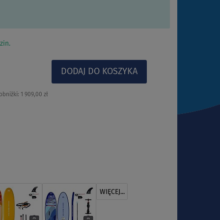
zin.
obniżki:
1 909,00 zł
WIĘCEJ...