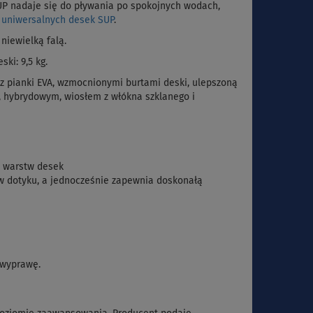
UP nadaje się do pływania po spokojnych wodach,
i
uniwersalnych desek SUP
.
niewielką falą.
ki: 9,5 kg.
z pianki EVA, wzmocnionymi burtami deski, ulepszoną
, hybrydowym, wiosłem z włókna szklanego i
a warstw desek
w dotyku, a jednocześnie zapewnia doskonałą
 wyprawę.