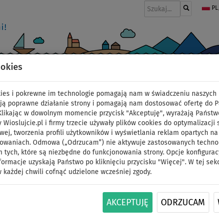
PL
ookies
I
PONTONY I SILNIKI
WIOSŁA
PĘDNIKI
MODA
AKCESORIA
okies i pokrewne im technologie pomagają nam w świadczeniu naszych 
ją poprawne działanie strony i pomagają nam dostosować ofertę do 
 Klikając w dowolnym momencie przycisk "Akceptuję", wyrażają Państw
y Wioslujcie.pl i firmy trzecie używały plików cookies do optymalizacji 
Deska SUP AQUA MARI
wej, tworzenia profili użytkowników i wyświetlania reklam opartych na
sowaniach. Odmowa („Odrzucam”) nie aktywuje zastosowanych technolo
 tych, które są niezbędne do funkcjonowania strony. Opcje konfigurac
2023 - pompowany pad
formacje uzyskają Państwo po kliknięciu przycisku "Więcej". W tej sek
 każdej chwili cofnąć udzielone wcześniej zgody.
super zestaw
DO
DO
AKCEPTUJĘ
ODRZUCAM
NASZ
WIOSŁO W
OPCJA
DARMOWA
-42
%
140 kg
WYBÓR
ZESTAWIE
SIEDZISKA
DOSTAWA