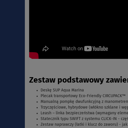
Zestaw podstawowy zawier
Deskę SUP Aqua Marina
Plecak transportowy Eco-Friendly CIRCUPACK™
Manualną pompkę dwufunkcyjną z manometrem - 
Trzyczęściowe, hybrydowe (włókno szklane i wę
Leash – linka bezpieczeństwa (wymagany eleme
Statecznik typu SWIFT z systemu CLICK-IN - cz
Zestaw naprawczy (łatki i klucz do zaworu) - j