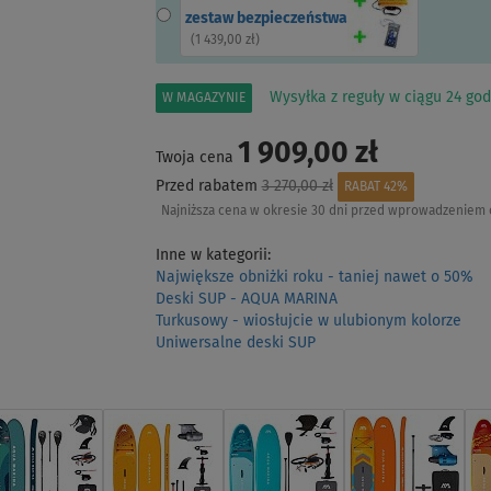
zestaw bezpieczeństwa
(
1 439,00 zł
)
Wysyłka z reguły w ciągu 24 god
W MAGAZYNIE
1 909,00 zł
Twoja cena
Przed rabatem
3 270,00 zł
RABAT 42%
Najniższa cena w okresie 30 dni przed wprowadzeniem 
Inne w kategorii:
Największe obniżki roku - taniej nawet o 50%
Deski SUP - AQUA MARINA
Turkusowy - wiosłujcie w ulubionym kolorze
Uniwersalne deski SUP