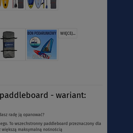
WIĘCEJ...
addleboard - wariant:
 dasz radę ją opanować?
dego. To wszechstronny paddleboard przeznaczony dla
i z większą maksymalną nośnością