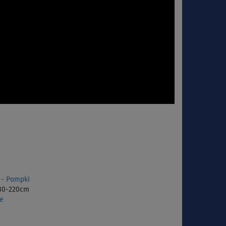
 - Pompki
180-220cm
he