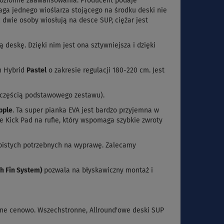
 poziomie zaawansowania. Producent podaje
a jednego wioślarza stojącego na środku deski nie
 dwie osoby wiosłują na desce SUP, ciężar jest
ą deskę. Dzięki nim jest ona sztywniejsza i dzięki
n Hybrid
Pastel
o zakresie regulacji 180-220 cm. Jest
t częścią podstawowego zestawu).
pple
. Ta super pianka EVA jest bardzo przyjemna w
e Kick Pad na rufie, który wspomaga szybkie zwroty
bistych potrzebnych na wyprawę. Zalecamy
ch Fin System)
pozwala na błyskawiczny montaż i
ne cenowo. Wszechstronne, Allround'owe deski SUP