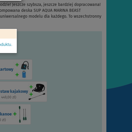
odzie! Jeszcze szybsza, jeszcze bardziej dopracowana!
? Pompowana deska SUP AQUA MARINA BEAST
, uniwersalnego modelu dla każdego. To wszechstronny
oduktu.
tartowy
estaw kajakowy
1 449,00 zł
)
 kanoe
0 zł
)