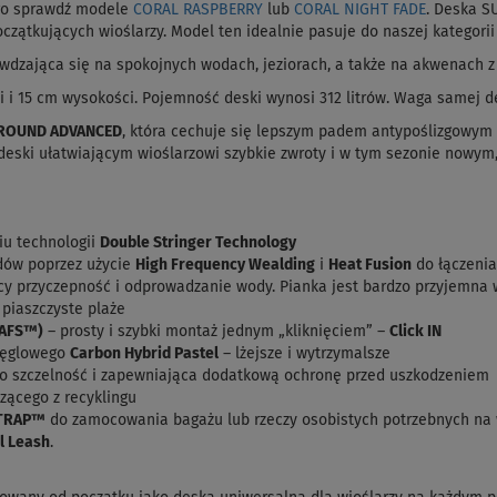
ego sprawdź modele
CORAL RASPBERRY
lub
CORAL NIGHT FADE
. Deska S
początkujących wioślarzy. Model ten idealnie pasuje do naszej kategori
dzająca się na spokojnych wodach, jeziorach, a także na akwenach z 
 i 15 cm wysokości. Pojemność deski wynosi 312 litrów. Waga samej des
AROUND ADVANCED
, która cechuje się lepszym padem antypoślizgowym 
eski ułatwiającym wioślarzowi szybkie zwroty i w tym sezonie nowym
u technologii
Double Stringer Technology
dów poprzez użycie
High Frequency Wealding
i
Heat Fusion
do łączeni
cy przyczepność i odprowadzanie wody. Pianka jest bardzo przyjemna 
 piaszczyste plaże
SAFS™)
– prosty i szybki montaż jednym „kliknięciem” –
Click IN
węglowego
Carbon Hybrid Pastel
– lżejsze i wytrzymalsze
o szczelność i zapewniająca dodatkową ochronę przed uszkodzeniem
zącego z recyklingu
TRAP™
do zamocowania bagażu lub rzeczy osobistych potrzebnych na
l Leash
.