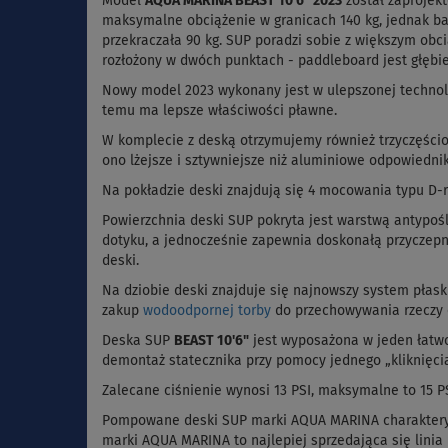
Model
AQUA MARINA
BEAST 10'6"
2023
został zaprojek
maksymalne obciążenie w granicach 140 kg, jednak b
przekraczała 90 kg. SUP poradzi sobie z większym obci
rozłożony w dwóch punktach - paddleboard jest głębie
Nowy model 2023 wykonany jest w ulepszonej technol
temu ma lepsze właściwości pławne.
W komplecie z deską otrzymujemy również trzyczęści
ono lżejsze i sztywniejsze niż aluminiowe odpowiednik
Na pokładzie deski znajdują się 4 mocowania typu D-r
Powierzchnia deski SUP pokryta jest warstwą antypoś
dotyku, a jednocześnie zapewnia doskonałą przyczepno
deski.
Na dziobie deski znajduje się najnowszy system płask
zakup
wodoodpornej torby
do przechowywania rzeczy o
Deska SUP
BEAST 10'6"
jest wyposażona w jeden łatwo
demontaż statecznika przy pomocy jednego „kliknięcia
Zalecane ciśnienie wynosi 13 PSI, maksymalne to 15 P
Pompowane deski SUP marki AQUA MARINA charakteryzu
marki AQUA MARINA to najlepiej sprzedająca się linia