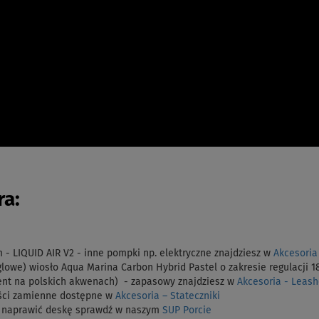
a:
LIQUID AIR V2 - inne pompki np. elektryczne znajdziesz w
Akcesoria
glowe) wiosło
Aqua Marina Carbon Hybrid Pastel o zakresie regulacji 
nt na polskich akwenach) - zapasowy znajdziesz w
Akcesoria - Leas
ęści zamienne dostępne w
Akcesoria – Stateczniki
ak naprawić deskę sprawdź w naszym
SUP Porcie