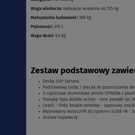
Waga wioślarza:
najlepsze wrażenia do 125 kg
Maksymalna ładowność:
180 kg
Pojemność:
370 l.
Waga deski:
9,9 kg
Zestaw podstawowy zawier
Deskę SUP Spinera
Podstawową torbę / plecak do przenoszenia de
3-częściowe aluminiowe wiosło SPINERA z pla
Pompkę typu double action - inne pompki np. e
Leash – linkę bezpieczeństwa - zapasowy znajd
Wyjmowany statecznik do systemu SLIDE-IN - 
Zestaw naprawczy