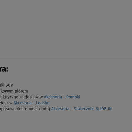
a:
ski SUP
stikowym piórem
lektryczne znajdziesz w
Akcesoria - Pompki
ziesz w
Akcesoria - Leashe
zapasowe dostępne są tutaj
Akcesoria – Stateczniki SLIDE-IN