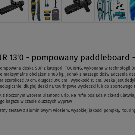
 13'0 - pompowany paddleboard - 
pompowana deska SUP z kategorii TOURING, w
ykonana w technologii D
e maksymalne obciążenie 180 kg, jednak z naszego doświadczenia desk
 szerokość 79 cm, długość 396 cm i wysokość 15 cm.
Deska jest dedy
logicznie, długiej deski na touringowe wycieczki lub do sportowego 
 z tłoczonym wzorem Diamond Grip. Na rufie posiada KickPad ułatwiają
ego bagażu w czasie dłuższych wypraw
etny zestaw z aluminiowym wiosłem, wysokiej jakości pompką, tourin