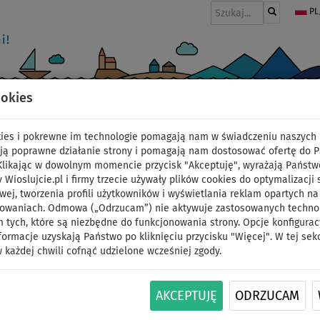
PL
ookies
I
PONTONY I SILNIKI
WIOSŁA
PĘDNIKI
MODA
AKCESORIA
okies i pokrewne im technologie pomagają nam w świadczeniu naszych 
ją poprawne działanie strony i pomagają nam dostosować ofertę do 
 Klikając w dowolnym momencie przycisk "Akceptuję", wyrażają Państw
y Wioslujcie.pl i firmy trzecie używały plików cookies do optymalizacji 
Deska SUP SPINERA SU
wej, tworzenia profili użytkowników i wyświetlania reklam opartych na
sowaniach. Odmowa („Odrzucam”) nie aktywuje zastosowanych technolo
 tych, które są niezbędne do funkcjonowania strony. Opcje konfigurac
pompowany paddleboar
formacje uzyskają Państwo po kliknięciu przycisku "Więcej". W tej sek
 każdej chwili cofnąć udzielone wcześniej zgody.
startowy
DO
DO
AKCEPTUJĘ
ODRZUCAM
NASZ
WIOSŁO W
DARMOWA
ID: 123
-32
%
125 kg
WYBÓR
ZESTAWIE
DOSTAWA