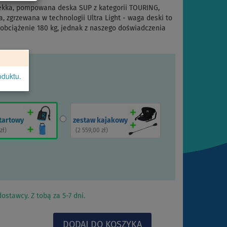
ekka, pompowana deska SUP z kategorii TOURING,
zgrzewana w technologii Ultra Light - waga deski to
 obciążenie 180 kg, jednak z naszego doświadczenia
oduktu.
tartowy
zestaw kajakowy
zł
)
(
2 559,00 zł
)
ostawcy. Z tobą za 5-7 dni.