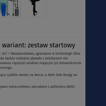
wariant: zestaw startowy
L ULT = Dwuwarstwowa, zgrzewana w technologii Ultra
a będzie najlepiej pływała z wioślarzem nie
kowana cięższym osobom mającym już doświadczenie
treningu.
cy szybkie zwrotu na desce, a dwie linki Bungy na
gowm statecznikiem, plecakiem z poliesteru 600D,