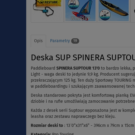
Opis
Parametry
19
Deska SUP SPINERA SUPTOUR
Paddleboard
SPINERA SUPTOUR 13'0
to bardzo lekka, 
Light - waga deski to jedynie 9,9 kg.
Producent sugeruj
przekraczającym 125 kg.
Ten duży Sportowy TOURING ma
w paddleboardingu i szukającym zaawansowanej techno
Deska standarowo pokryta jest komfortową pianką EVA
dziobie i na rufie umożliwiają zamocowanie potrzebn
Każda z desek serii Suptour wyposażona jest w kompl
leasha oraz zestawu naprawczego bez kleju.
Rozmiar deski to
: 13´0”x31”x6” - 396cm x 79cm x 15cm
Kategoria:
Pro Touring