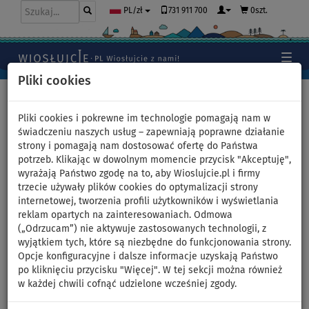
731 911 700
0szt.
PL/zł
Pliki cookies
Home
>
Kajaki, kanoe
>
Wysokociśnieniowe Drop-Stitch
Pliki cookies i pokrewne im technologie pomagają nam w
świadczeniu naszych usług – zapewniają poprawne działanie
strony i pomagają nam dostosować ofertę do Państwa
potrzeb. Klikając w dowolnym momencie przycisk "Akceptuję",
Pompowany kajak MOAI
wyrażają Państwo zgodę na to, aby Wioslujcie.pl i firmy
trzecie używały plików cookies do optymalizacji strony
Kanaloa K1 jednoosobowy -
internetowej, tworzenia profili użytkowników i wyświetlania
reklam opartych na zainteresowaniach. Odmowa
wariant: zestaw podstawowy
(„Odrzucam”) nie aktywuje zastosowanych technologii, z
wyjątkiem tych, które są niezbędne do funkcjonowania strony.
Opcje konfiguracyjne i dalsze informacje uzyskają Państwo
DO
DO
WIOSŁO W
DARMOWA
-23
%
120 kg
ZESTAWIE
DOSTAWA
po kliknięciu przycisku "Więcej". W tej sekcji można również
w każdej chwili cofnąć udzielone wcześniej zgody.
Previous
Nex