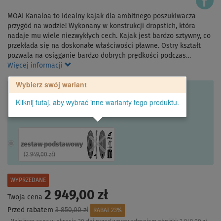
MOAI Kanaloa to idealny kajak dla ambitnego poszukiwacza
przygód na wodzie! Wykonany w konstrukcji dropstich, która
nadaje mu wiele niezwykłych cech. Kajak jest bardzo sztywny, co
przekłada się na doskonałe właściwości pławne. Ostry kształt
pozwala na osiąganie bardzo dobrych prędkości podczas…
Więcej informacji
Wybierz swój wariant
Kliknij tutaj, aby wybrać inne warianty tego produktu.
zestaw podstawowy
(
2 949,00 zł
)
WYPRZEDANE
2 949,00 zł
Twoja cena
Przed rabatem
3 850,00 zł
RABAT 23%