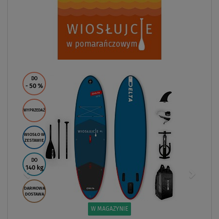
DO
- 50
%
WYPRZEDAŻ
WIOSŁO W
ZESTAWIE
DO
140 kg
DARMOWA
DOSTAWA
W MAGAZYNIE