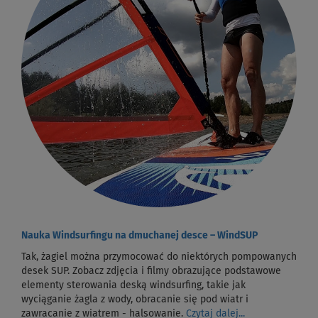
Nauka Windsurfingu na dmuchanej desce – WindSUP
Tak, żagiel można przymocować do niektórych pompowanych
desek SUP. Zobacz zdjęcia i filmy obrazujące podstawowe
elementy sterowania deską windsurfing, takie jak
wyciąganie żagla z wody, obracanie się pod wiatr i
zawracanie z wiatrem - halsowanie.
Czytaj dalej...