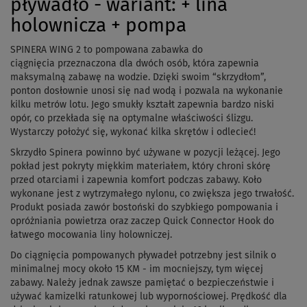
pływadło - wariant: + lina
holownicza + pompa
SPINERA WING 2 to pompowana zabawka do
ciągnięcia przeznaczona dla dwóch osób, która zapewnia
maksymalną zabawę na wodzie. Dzięki swoim “skrzydłom”,
ponton dosłownie unosi się nad wodą i pozwala na wykonanie
kilku metrów lotu. Jego smukły kształt zapewnia bardzo niski
opór, co przekłada się na optymalne właściwości ślizgu.
Wystarczy położyć się, wykonać kilka skrętów i odlecieć!
Skrzydło Spinera powinno być używane w pozycji leżącej. Jego
pokład jest pokryty miękkim materiałem, który chroni skórę
przed otarciami i zapewnia komfort podczas zabawy. Koło
wykonane jest z wytrzymałego nylonu, co zwiększa jego trwałość.
Produkt posiada zawór bostoński do szybkiego pompowania i
opróżniania powietrza oraz zaczep Quick Connector Hook do
łatwego mocowania liny holowniczej.
Do ciągnięcia pompowanych pływadeł potrzebny jest silnik o
minimalnej mocy około 15 KM - im mocniejszy, tym więcej
zabawy. Należy jednak zawsze pamiętać o bezpieczeństwie i
używać kamizelki ratunkowej lub wypornościowej. Prędkość dla