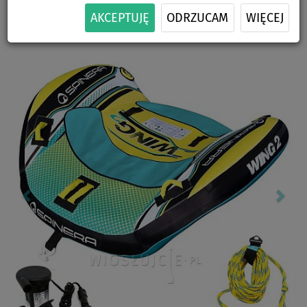
DO
DARMOWA
-2
%
DOSTAWA
AKCEPTUJĘ
ODRZUCAM
WIĘCEJ
Previous
Nex