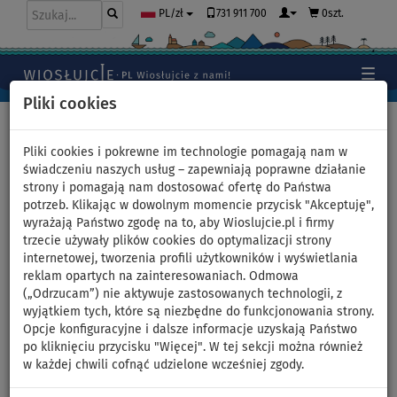
731 911 700
0szt.
PL/zł
Pliki cookies
Home
>
Pontony i silniki
>
Koła do holowania
>
2 miejscowe
Pliki cookies i pokrewne im technologie pomagają nam w
świadczeniu naszych usług – zapewniają poprawne działanie
strony i pomagają nam dostosować ofertę do Państwa
potrzeb. Klikając w dowolnym momencie przycisk "Akceptuję",
Ponton do holowania
wyrażają Państwo zgodę na to, aby Wioslujcie.pl i firmy
trzecie używały plików cookies do optymalizacji strony
SPINERA WING 2 towable -
internetowej, tworzenia profili użytkowników i wyświetlania
reklam opartych na zainteresowaniach. Odmowa
dwumiejscowe pływadło -
(„Odrzucam”) nie aktywuje zastosowanych technologii, z
wyjątkiem tych, które są niezbędne do funkcjonowania strony.
wariant: + lina holownicza +
Opcje konfiguracyjne i dalsze informacje uzyskają Państwo
po kliknięciu przycisku "Więcej". W tej sekcji można również
pompa
w każdej chwili cofnąć udzielone wcześniej zgody.