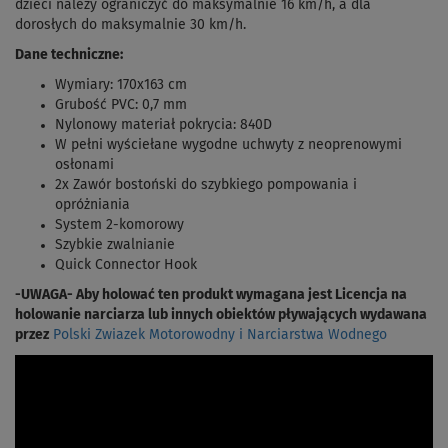
dzieci należy ograniczyć do maksymalnie 16 km/h, a dla
dorosłych do maksymalnie 30 km/h.
Dane techniczne:
Wymiary: 170x163 cm
Grubość PVC: 0,7 mm
Nylonowy materiał pokrycia: 840D
W pełni wyściełane wygodne uchwyty z neoprenowymi
osłonami
2x Zawór bostoński do szybkiego pompowania i
opróżniania
System 2-komorowy
Szybkie zwalnianie
Quick Connector Hook
-UWAGA- Aby holować ten produkt wymagana jest Licencja na
holowanie narciarza lub innych obiektów pływających wydawana
przez
Polski Zwiazek Motorowodny i Narciarstwa Wodnego