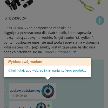
ID: 12351390554
SPINERA WING 2 to pompowana zabawka do
ciągnięcia przeznaczona dla dwóch osób, która zapewnia
maksymalną zabawę na wodzie. Dzięki swoim “skrzydłom”,
ponton dosłownie unosi się nad wodą i pozwala na wykonanie
kilku metrów lotu. Jego smukły kształt zapewnia bardzo niski
opór, co przekłada się na…
Więcej informacji
Wybierz swój wariant
Kliknij tutaj, aby wybrać inne warianty tego produktu.
zestaw podstawowy
(
1 150,00 zł
)