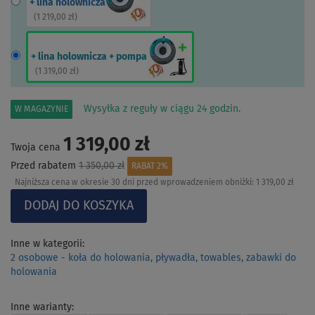
+ lina holownicza
(
1 219,00 zł
)
+ lina holownicza + pompa
(
1 319,00 zł
)
Wysyłka z reguły w ciągu 24 godzin.
W MAGAZYNIE
1 319,00 zł
Twoja cena
Przed rabatem
1 350,00 zł
RABAT 2%
Najniższa cena w okresie 30 dni przed wprowadzeniem obniżki:
1 319,00 zł
Inne w kategorii:
2 osobowe - koła do holowania, pływadła, towables, zabawki do
holowania
Inne warianty: