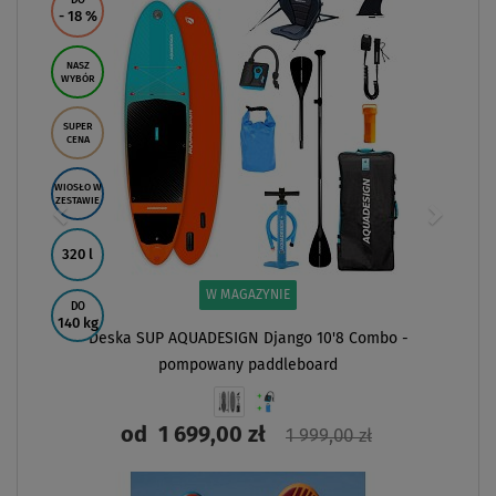
- 18
%
NASZ
WYBÓR
SUPER
CENA
WIOSŁO W
ZESTAWIE
320 l
W MAGAZYNIE
DO
140 kg
Deska SUP AQUADESIGN Django 10'8 Combo -
pompowany paddleboard
od
1 699,00 zł
1 999,00 zł
ZOBACZ