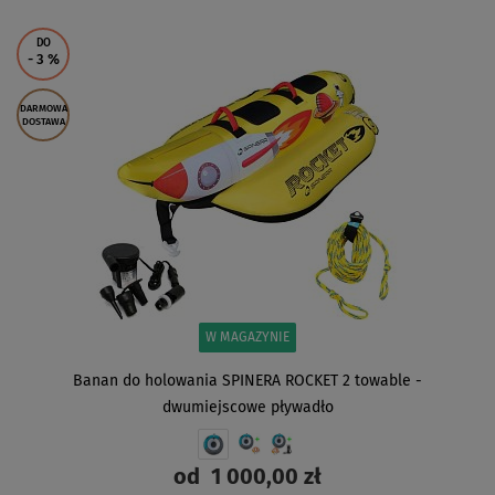
DO
- 3
%
DARMOWA
DOSTAWA
W MAGAZYNIE
Banan do holowania SPINERA ROCKET 2 towable -
dwumiejscowe pływadło
od
1 000,00 zł