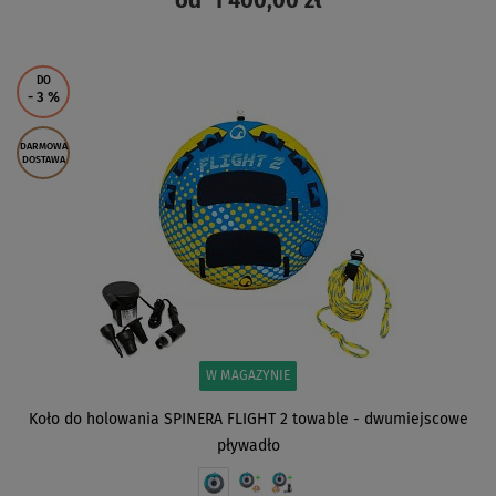
od
1 400,00 zł
ZOBACZ
DO
- 3
%
DARMOWA
DOSTAWA
W MAGAZYNIE
Koło do holowania SPINERA FLIGHT 2 towable - dwumiejscowe
pływadło