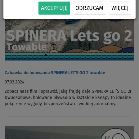
AKCEPTUJĘ
ODRZUCAM
WIĘCEJ
Zabawka do holowania SPINERA LET’S GO 2 towable
07.03.2024
Zobacz nasz film i sprawdź, jaką frajdę daje SPINERA LET’S GO 2!
Dwuosobowe, holowane pływadło w kształcie kanapy to idealne
połączenie wygody, bezpieczeństwa i wodnej adrenaliny.