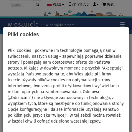
731 911 700
0szt.
PL/zł
Pliki cookies
Home
>
Pontony i silniki
>
Koła do holowania
>
2 miejscowe
Pliki cookies i pokrewne im technologie pomagają nam w
świadczeniu naszych usług – zapewniają poprawne działanie
strony i pomagają nam dostosować ofertę do Państwa
potrzeb. Klikając w dowolnym momencie przycisk "Akceptuję",
2-miejscowe koła do
wyrażają Państwo zgodę na to, aby Wioslujcie.pl i firmy
trzecie używały plików cookies do optymalizacji strony
holowania, pływadła,
internetowej, tworzenia profili użytkowników i wyświetlania
reklam opartych na zainteresowaniach. Odmowa
towables, zabawki do
(„Odrzucam”) nie aktywuje zastosowanych technologii, z
wyjątkiem tych, które są niezbędne do funkcjonowania strony.
holowania
Opcje konfiguracyjne i dalsze informacje uzyskają Państwo
po kliknięciu przycisku "Więcej". W tej sekcji można również
w każdej chwili cofnąć udzielone wcześniej zgody.