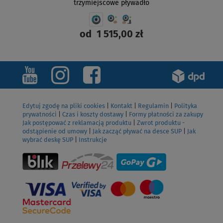
trzymiejscowe pływadło
od
1 515,00 zł
ZOBACZ
Edytuj zgodę na pliki cookies
|
Kontakt
|
Regulamin
|
Polityka
prywatności
|
Czas i koszty dostawy
|
Formy płatności za zakupy
Jak postępować z reklamacją produktu
|
Zwrot produktu -
odstąpienie od umowy
|
Jak zacząć pływać na desce SUP
|
Jak
wybrać deskę SUP
|
Instrukcje