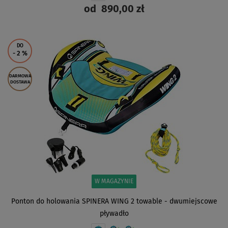
od
890,00 zł
ZOBACZ
DO
- 2
%
DARMOWA
DOSTAWA
W MAGAZYNIE
Ponton do holowania SPINERA WING 2 towable - dwumiejscowe
pływadło