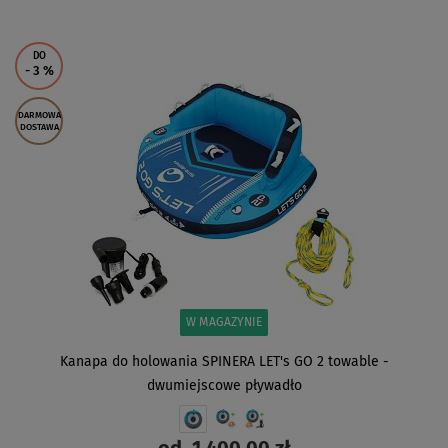
ZOBACZ
DO
- 3
%
DARMOWA
DOSTAWA
W MAGAZYNIE
Kanapa do holowania SPINERA LET's GO 2 towable -
dwumiejscowe pływadło