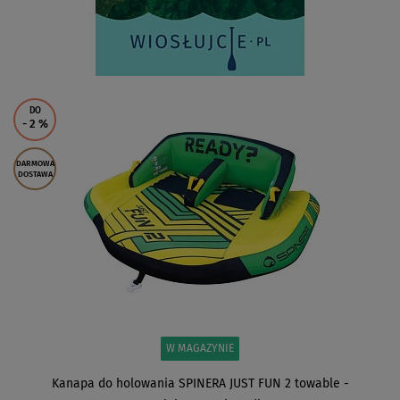
DO
- 2
%
DARMOWA
DOSTAWA
W MAGAZYNIE
Kanapa do holowania SPINERA JUST FUN 2 towable -