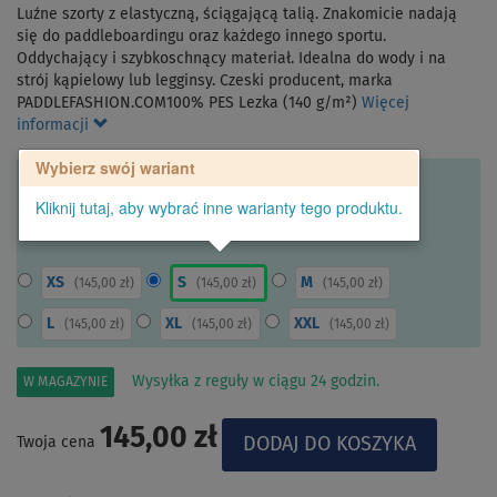
Luźne szorty z elastyczną, ściągającą talią. Znakomicie nadają
się do paddleboardingu oraz każdego innego sportu.
Oddychający i szybkoschnący materiał. Idealna do wody i na
strój kąpielowy lub legginsy. Czeski producent, marka
PADDLEFASHION.COM100% PES Lezka (140 g/m²)
Więcej
informacji
Wybierz swój wariant
Kliknij tutaj, aby wybrać inne warianty tego produktu.
XS
S
M
(
145,00 zł
)
(
145,00 zł
)
(
145,00 zł
)
L
XL
XXL
(
145,00 zł
)
(
145,00 zł
)
(
145,00 zł
)
Wysyłka z reguły w ciągu 24 godzin.
W MAGAZYNIE
145,00 zł
Twoja cena