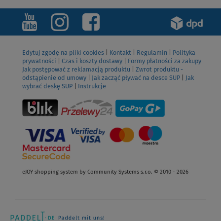
Edytuj zgodę na pliki cookies
|
Kontakt
|
Regulamin
|
Polityka
prywatności
|
Czas i koszty dostawy
|
Formy płatności za zakupy
Jak postępować z reklamacją produktu
|
Zwrot produktu -
odstąpienie od umowy
|
Jak zacząć pływać na desce SUP
|
Jak
wybrać deskę SUP
|
Instrukcje
eJOY shopping system by Community Systems s.r.o. © 2010 - 2026