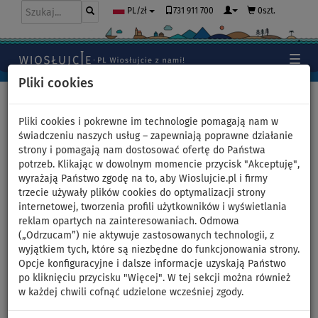
731 911 700
0szt.
PL/zł
Pliki cookies
Home
>
Moda
>
Szorty
>
Damskie
Pliki cookies i pokrewne im technologie pomagają nam w
świadczeniu naszych usług – zapewniają poprawne działanie
strony i pomagają nam dostosować ofertę do Państwa
Spodenki damskie
potrzeb. Klikając w dowolnym momencie przycisk "Akceptuję",
wyrażają Państwo zgodę na to, aby Wioslujcie.pl i firmy
PADDLEBOARDING BLACK -
trzecie używały plików cookies do optymalizacji strony
internetowej, tworzenia profili użytkowników i wyświetlania
luźny krój - rozmiar: S
reklam opartych na zainteresowaniach. Odmowa
(„Odrzucam”) nie aktywuje zastosowanych technologii, z
wyjątkiem tych, które są niezbędne do funkcjonowania strony.
NASZ
WYBÓR
Opcje konfiguracyjne i dalsze informacje uzyskają Państwo
po kliknięciu przycisku "Więcej". W tej sekcji można również
Previous
Nex
w każdej chwili cofnąć udzielone wcześniej zgody.