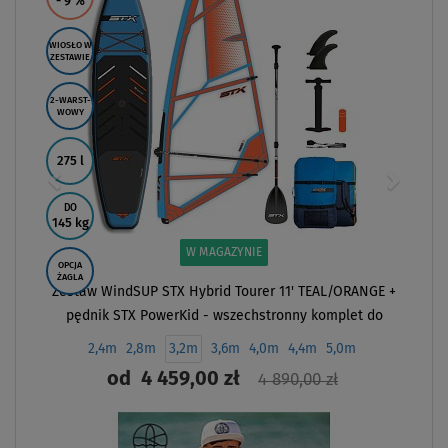
- 9
%
WIOSŁO W
ZESTAWIE
2-WARST-
WOWY
275 l
DO
145 kg
W MAGAZYNIE
OPCJA
ŻAGLA
Zestaw WindSUP STX Hybrid Tourer 11' TEAL/ORANGE +
pędnik STX PowerKid - wszechstronny komplet do
pływania SUP i nauki windsurfing
2,4m
2,8m
3,2m
3,6m
4,0m
4,4m
5,0m
od
4 459,00 zł
4 890,00 zł
ZOBACZ