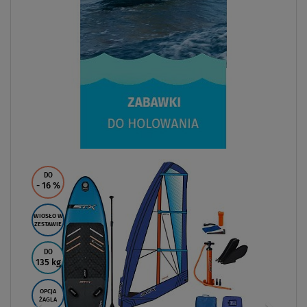
DO
- 16
%
WIOSŁO W
ZESTAWIE
DO
135 kg
OPCJA
ŻAGLA