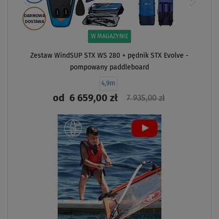
DARMOWA
DOSTAWA
W MAGAZYNIE
Zestaw WindSUP STX WS 280 + pędnik STX Evolve -
pompowany paddleboard
4,9m
od
6 659,00 zł
7 935,00 zł
ZOBACZ