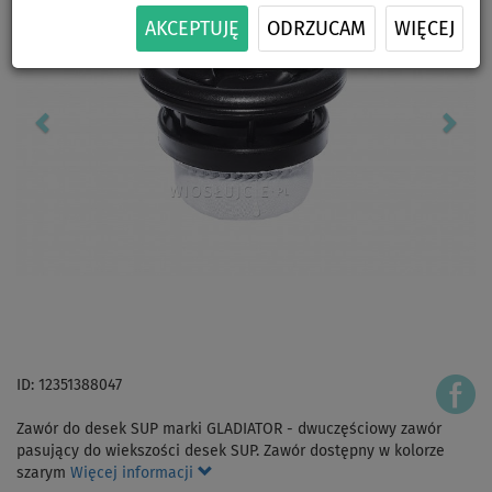
AKCEPTUJĘ
ODRZUCAM
WIĘCEJ
ID: 12351388047
Zawór do desek SUP marki GLADIATOR - dwuczęściowy zawór
pasujący do wiekszości desek SUP. Zawór dostępny w kolorze
szarym
Więcej informacji