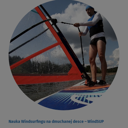
Nauka Windsurfingu na dmuchanej desce – WindSUP