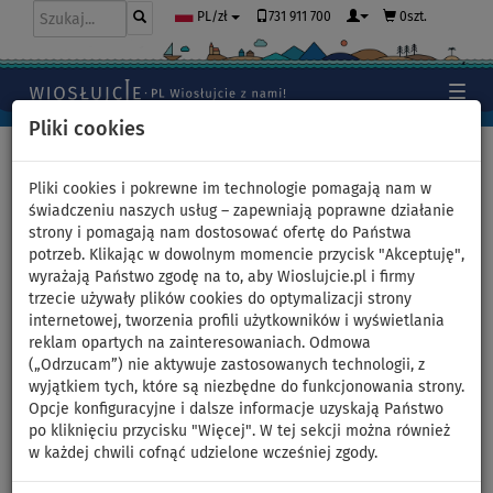
731 911 700
0szt.
PL/zł
Pliki cookies
Home
>
Akcesoria
>
Naprawa desek SUP
Pliki cookies i pokrewne im technologie pomagają nam w
świadczeniu naszych usług – zapewniają poprawne działanie
strony i pomagają nam dostosować ofertę do Państwa
Zawór do desek SUP
potrzeb. Klikając w dowolnym momencie przycisk "Akceptuję",
wyrażają Państwo zgodę na to, aby Wioslujcie.pl i firmy
Gladiator
trzecie używały plików cookies do optymalizacji strony
internetowej, tworzenia profili użytkowników i wyświetlania
reklam opartych na zainteresowaniach. Odmowa
(„Odrzucam”) nie aktywuje zastosowanych technologii, z
Previous
Nex
wyjątkiem tych, które są niezbędne do funkcjonowania strony.
Opcje konfiguracyjne i dalsze informacje uzyskają Państwo
po kliknięciu przycisku "Więcej". W tej sekcji można również
w każdej chwili cofnąć udzielone wcześniej zgody.