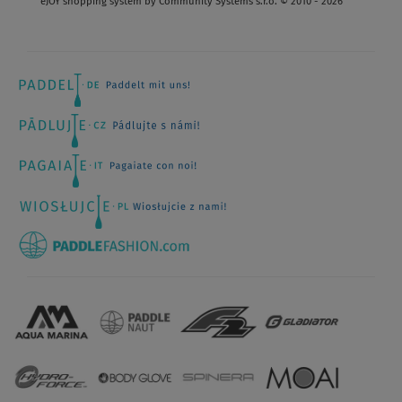
eJOY shopping system by Community Systems s.r.o. © 2010 - 2026