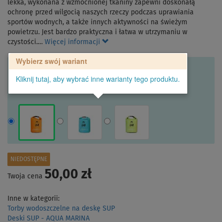
lekka, wykonana z wzmocnionej tkaniny zapewni doskonałą
ochronę przed wilgocią naszych rzeczy podczas uprawiania
sportów wodnych, a także innych aktywności na świeżym
powietrzu. Jest bardzo praktyczna i łatwa w utrzymaniu w
czystości.…
Więcej informacji
Wybierz swój wariant
Kliknij tutaj, aby wybrać inne warianty tego produktu.
NIEDOSTĘPNE
50,00 zł
Twoja cena
Inne w kategorii:
Torby wodoszczelne na deskę SUP
Deski SUP - AQUA MARINA