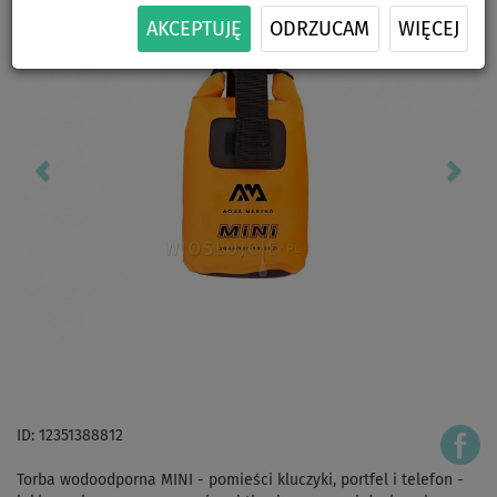
AKCEPTUJĘ
ODRZUCAM
WIĘCEJ
ID: 12351388812
Torba wodoodporna MINI - pomieści kluczyki, portfel i telefon -