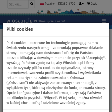
731 911 700
0szt.
PL/zł
Pliki cookies
Home
>
Akcesoria
Pliki cookies i pokrewne im technologie pomagają nam w
świadczeniu naszych usług – zapewniają poprawne działanie
strony i pomagają nam dostosować ofertę do Państwa
Wodoszczelny worek AQUA
potrzeb. Klikając w dowolnym momencie przycisk "Akceptuję",
wyrażają Państwo zgodę na to, aby Wioslujcie.pl i firmy
MARINA Mini 2L - kolor:
trzecie używały plików cookies do optymalizacji strony
internetowej, tworzenia profili użytkowników i wyświetlania
pomarańczowy
reklam opartych na zainteresowaniach. Odmowa
(„Odrzucam”) nie aktywuje zastosowanych technologii, z
wyjątkiem tych, które są niezbędne do funkcjonowania strony.
Opcje konfiguracyjne i dalsze informacje uzyskają Państwo
Previous
Nex
po kliknięciu przycisku "Więcej". W tej sekcji można również
w każdej chwili cofnąć udzielone wcześniej zgody.