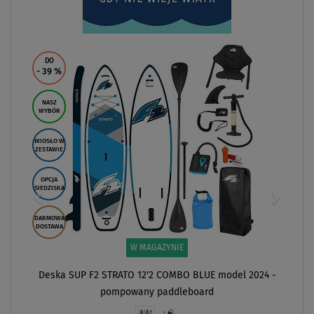
DO
- 39
%
NASZ
WYBÓR
WIOSŁO W
ZESTAWIE
OPCJA
SIEDZISKA
DARMOWA
DOSTAWA
W MAGAZYNIE
Deska SUP F2 STRATO 12'2 COMBO BLUE model 2024 -
pompowany paddleboard