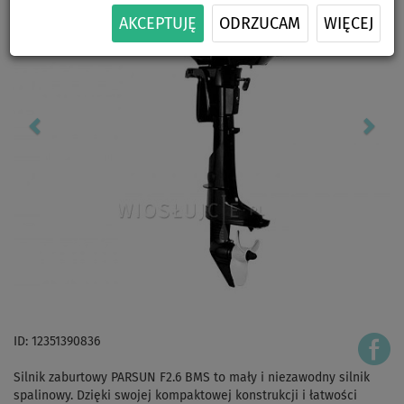
AKCEPTUJĘ
ODRZUCAM
WIĘCEJ
ID: 12351390836
Silnik zaburtowy PARSUN F2.6 BMS to mały i niezawodny silnik
spalinowy. Dzięki swojej kompaktowej konstrukcji i łatwości