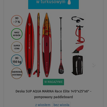
DO
- 7
%
NASZ
WYBÓR
SUPER
CENA
DO
150 kg
DARMOWA
DOSTAWA
W MAGAZYNIE
Deska SUP AQUA MARINA Race Elite 14'0''x25''x6'' -
pompowany paddleboard
z wiosłem
bez wiosła