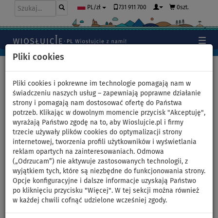
731 911 700
0szt.
PL/zł
Pliki cookies
Home
>
Pontony i silniki
>
Silniki spalinowe
Pliki cookies i pokrewne im technologie pomagają nam w
świadczeniu naszych usług – zapewniają poprawne działanie
strony i pomagają nam dostosować ofertę do Państwa
Zaburtowy silnik spalinowy
potrzeb. Klikając w dowolnym momencie przycisk "Akceptuję",
wyrażają Państwo zgodę na to, aby Wioslujcie.pl i firmy
PARSUN F2.6 BMS - 4-suwowy
trzecie używały plików cookies do optymalizacji strony
internetowej, tworzenia profili użytkowników i wyświetlania
reklam opartych na zainteresowaniach. Odmowa
NASZ
WYBÓR
(„Odrzucam”) nie aktywuje zastosowanych technologii, z
wyjątkiem tych, które są niezbędne do funkcjonowania strony.
Previous
Nex
Opcje konfiguracyjne i dalsze informacje uzyskają Państwo
po kliknięciu przycisku "Więcej". W tej sekcji można również
w każdej chwili cofnąć udzielone wcześniej zgody.