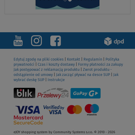
Edytuj zgodę na pliki cookies
|
Kontakt
|
Regulamin
|
Polityka
prywatności
|
Czas i koszty dostawy
|
Formy płatności za zakupy
Jak postępować z reklamacją produktu
|
Zwrot produktu -
odstąpienie od umowy
|
Jak zacząć pływać na desce SUP
|
Jak
wybrać deskę SUP
|
Instrukcje
eJOY shopping system by Community Systems s.r.o. © 2010 - 2026