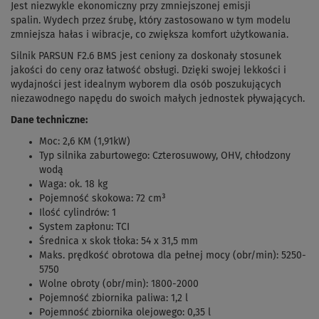
Jest niezwykle ekonomiczny przy zmniejszonej emisji
spalin. Wydech przez śrubę, który zastosowano w tym modelu
zmniejsza hałas i wibracje, co zwiększa komfort użytkowania.
Silnik PARSUN F2.6 BMS jest ceniony za doskonały stosunek
jakości do ceny oraz łatwość obsługi. Dzięki swojej lekkości i
wydajności jest idealnym wyborem dla osób poszukujących
niezawodnego napędu do swoich małych jednostek pływających.
Dane techniczne:
Moc: 2,6 KM (1,91kW)
Typ silnika zaburtowego: Czterosuwowy, OHV, chłodzony
wodą
Waga: ok. 18 kg
Pojemność skokowa: 72 cm³
Ilość cylindrów: 1
System zapłonu: TCI
Średnica x skok tłoka: 54 x 31,5 mm
Maks. prędkość obrotowa dla pełnej mocy (obr/min): 5250-
5750
Wolne obroty
(obr/min)
: 1800-2000
Pojemność zbiornika paliwa: 1,2 l
Pojemność zbiornika olejowego: 0,35 l