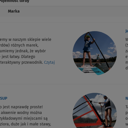
Pojemność torby
Marka
J
jemy w naszym sklepie wiele
W
rdów) różnych marek,
(
zumiemy jednak, że wybór
z
 jest łatwy. Dlatego
e
nteraktywny przewodnik.
Czytaj
m
d
 SUP
N
o jest naprawdę proste!
T
m akwenie wodny można
p
rzykładowymi miejscami są
o
ziora, duże jak i małe stawy,
w