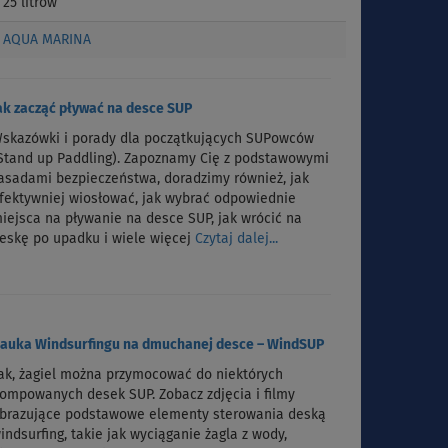
25 litrów
AQUA MARINA
ak zacząć pływać na desce SUP
skazówki i porady dla początkujących SUPowców
Stand up Paddling). Zapoznamy Cię z podstawowymi
asadami bezpieczeństwa, doradzimy również, jak
fektywniej wiosłować, jak wybrać odpowiednie
iejsca na pływanie na desce SUP, jak wrócić na
eskę po upadku i wiele więcej
Czytaj dalej...
auka Windsurfingu na dmuchanej desce – WindSUP
ak, żagiel można przymocować do niektórych
ompowanych desek SUP. Zobacz zdjęcia i filmy
brazujące podstawowe elementy sterowania deską
indsurfing, takie jak wyciąganie żagla z wody,