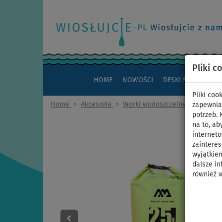
Pliki c
HOME
NOWOŚCI
DESKI SUP
KAJAK
Pliki co
Home
>
Akcesoria
>
Worki wodoszczelne
>
25 litró
zapewnia
potrzeb.
na to, ab
interneto
zaintere
wyjątkiem
dalsze in
również w