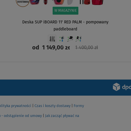
DOSTAWA
W MAGAZYNIE
Deska SUP iBOARD 11' RED PALM - pompowany
paddleboard
od
1 149,00 zł
1 400,00 zł
ZOBACZ
olityka prywatności
|
Czas i koszty dostawy
|
Formy
u - odstąpienie od umowy
|
Jak zacząć pływać na