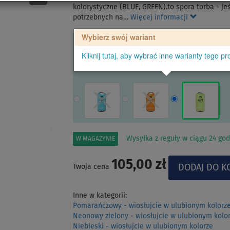
kolorystyczne (BLUE, GREEN).to spora torba - jeś
potrzebnych na…
Więcej informacji
Wybierz swój wariant
Kliknij tutaj, aby wybrać inne warianty tego pr
Wysyłka z reguły w ciągu 24 god
W MAGAZYNIE
105,00 zł
Twoja cena
Inne w kategorii:
Pomarańczowy - wiosłujcie w ulubionym kolorz
Neonowy zielony - wiosłujcie w ulubionym kolo
Niebieski - wiosłujcie w ulubionym kolorze