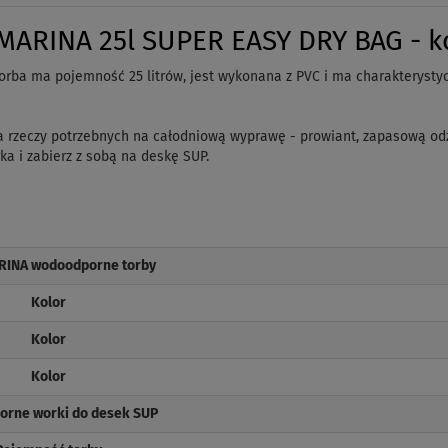
ARINA 25l SUPER EASY DRY BAG - kol
orba ma pojemność 25 litrów, jest wykonana z PVC i ma charakterystyc
ilka rzeczy potrzebnych na całodniową wyprawę - prowiant, zapasową o
a i zabierz z sobą na deskę SUP.
RINA wodoodporne torby
Kolor
Kolor
Kolor
rne worki do desek SUP