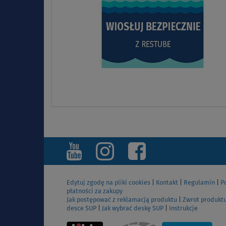
Edytuj zgodę na pliki cookies
|
Kontakt
|
Regulamin
|
P
płatności za zakupy
Jak postępować z reklamacją produktu
|
Zwrot produkt
desce SUP
|
Jak wybrać deskę SUP
|
Instrukcje