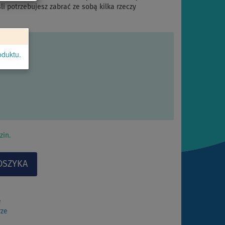
li potrzebujesz zabrać ze sobą kilka rzeczy
oduktu.
zin.
e
rze