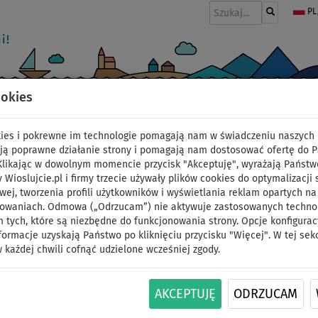
PL
ookies
I
PONTONY I SILNIKI
WIOSŁA
PĘDNIKI
MODA
AKCESORIA
okies i pokrewne im technologie pomagają nam w świadczeniu naszych 
w
ją poprawne działanie strony i pomagają nam dostosować ofertę do 
 Klikając w dowolnym momencie przycisk "Akceptuję", wyrażają Państw
y Wioslujcie.pl i firmy trzecie używały plików cookies do optymalizacji 
Wodoszczelny worek 
wej, tworzenia profili użytkowników i wyświetlania reklam opartych na
sowaniach. Odmowa („Odrzucam”) nie aktywuje zastosowanych technolo
 tych, które są niezbędne do funkcjonowania strony. Opcje konfigurac
EASY DRY BAG - kolor: 
formacje uzyskają Państwo po kliknięciu przycisku "Więcej". W tej sek
 każdej chwili cofnąć udzielone wcześniej zgody.
ID: 12351387198
AKCEPTUJĘ
ODRZUCAM
Wodoszczelny worek AQUA MARINA SUPER EASY 25
PVC i ma charakterystyczny kolor dla lepszej w