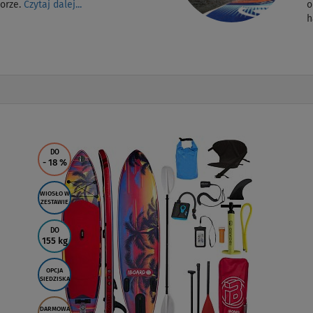
morze.
Czytaj dalej...
o
h
DO
- 18
%
WIOSŁO W
ZESTAWIE
DO
155 kg
OPCJA
SIEDZISKA
DARMOWA