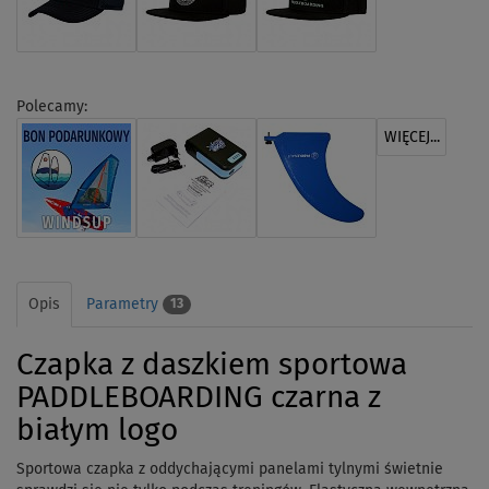
Polecamy:
WIĘCEJ...
Opis
Parametry
13
Czapka z daszkiem sportowa
PADDLEBOARDING czarna z
białym logo
Sportowa czapka z oddychającymi panelami tylnymi świetnie