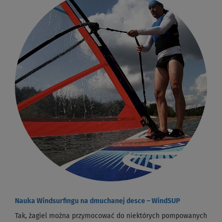
Nauka Windsurfingu na dmuchanej desce – WindSUP
Tak, żagiel można przymocować do niektórych pompowanych