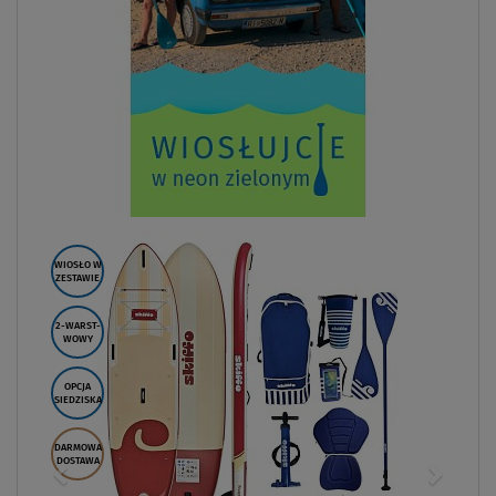
WIOSŁO W
ZESTAWIE
2-WARST-
WOWY
OPCJA
SIEDZISKA
DARMOWA
DOSTAWA