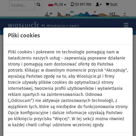
731 911 700
0szt.
PL/zł
Pliki cookies
Home
>
Moda
>
Nakrycia głowy
>
Wygięty daszek
Pliki cookies i pokrewne im technologie pomagają nam w
świadczeniu naszych usług – zapewniają poprawne działanie
strony i pomagają nam dostosować ofertę do Państwa
potrzeb. Klikając w dowolnym momencie przycisk "Akceptuję",
Czapka z daszkiem sportowa
wyrażają Państwo zgodę na to, aby Wioslujcie.pl i firmy
trzecie używały plików cookies do optymalizacji strony
PADDLEBOARDING czarna z
internetowej, tworzenia profili użytkowników i wyświetlania
reklam opartych na zainteresowaniach. Odmowa
białym logo
(„Odrzucam”) nie aktywuje zastosowanych technologii, z
wyjątkiem tych, które są niezbędne do funkcjonowania strony.
Opcje konfiguracyjne i dalsze informacje uzyskają Państwo
po kliknięciu przycisku "Więcej". W tej sekcji można również
Previous
Nex
w każdej chwili cofnąć udzielone wcześniej zgody.