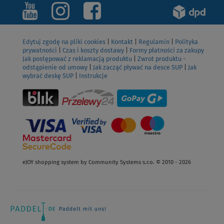
Edytuj zgodę na pliki cookies
|
Kontakt
|
Regulamin
|
Polityka
prywatności
|
Czas i koszty dostawy
|
Formy płatności za zakupy
Jak postępować z reklamacją produktu
|
Zwrot produktu -
odstąpienie od umowy
|
Jak zacząć pływać na desce SUP
|
Jak
wybrać deskę SUP
|
Instrukcje
eJOY shopping system by Community Systems s.r.o. © 2010 - 2026