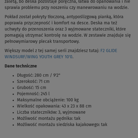
zaletą, bo deska pozostaje poręczna, łatwa do opanowania i nie
sprawia problemu przy noszeniu czy manewrowaniu na wodzie.
Pokład został pokryty tłoczoną, antypoślizgową pianką, która
poprawia przyczepność i komfort na desce. Deska ma też
uchwyty do przenoszenia oraz 3 wyjmowane stateczniki, które
pomagają utrzymać kontrolę na wodzie. W zestawie znajduje się
pełnowymiarowy plecak transportowy.
Większy model z tej samej serii znajdziesz tutaj:
F2 GLIDE
WINDSURF/WING YOUTH GREY 10'0
.
Dane techniczne
Długość: 280 cm / 9'2"
Szerokość: 71 cm
Grubość: 15 cm
Pojemność: 245 l
Maksymalne obciążenie: 100 kg
Wielkość opakowania: 43 x 23 x 88 cm
Liczba stateczników: 3, wyjmowane
Możliwość montażu pędnika: tak
Możliwość montażu siedziska kajakowego: tak