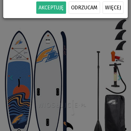
-7
%
100 kg
ZESTAWIE
SIEDZISKA
ŻAGLA
DOSTAWA
AKCEPTUJĘ
ODRZUCAM
WIĘCEJ
Previous
Nex