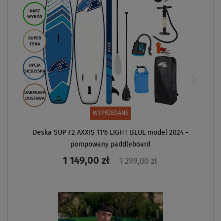
NASZ
WYBÓR
SUPER
CENA
OPCJA
SIEDZISKA
DARMOWA
DOSTAWA
WYPRZEDANE
Deska SUP F2 AXXIS 11'6 LIGHT BLUE model 2024 -
pompowany paddleboard
1 149,00 zł
1 299,00 zł
ZOBACZ