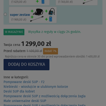
(
1 629,00 zł
)
(
1 749,00 zł
)
super zestaw
(
1 969,00 zł
)
Wysyłka z reguły w ciągu 24 godzin.
W MAGAZYNIE
1 299,00 zł
Twoja cena
Przed rabatem
1 400,00 zł
RABAT 7%
Najniższa cena w okresie 30 dni przed wprowadzeniem obniżki:
1 400,00 zł
Inne w kategorii:
Pompowane deski SUP - F2
Niebieski - wiosłujcie w ulubionym kolorze
Deski SUP dla kobiet
Pompowane deski SUP z możliwością dołączenia żagla
Małe uniwersalne deski SUP
Pompowane deski SUP z możliwością dołączenia żagla