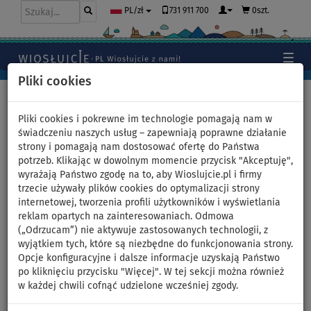
731 911 700
0szt.
PL/zł
Pliki cookies
Home
>
Deski SUP
>
Juniorskie deski SUP
Pliki cookies i pokrewne im technologie pomagają nam w
świadczeniu naszych usług – zapewniają poprawne działanie
strony i pomagają nam dostosować ofertę do Państwa
Deska SUP F2 GLIDE
potrzeb. Klikając w dowolnym momencie przycisk "Akceptuję",
wyrażają Państwo zgodę na to, aby Wioslujcie.pl i firmy
WINDSURF/WING YOUTH GREY
trzecie używały plików cookies do optymalizacji strony
internetowej, tworzenia profili użytkowników i wyświetlania
9'2 - pompowany
reklam opartych na zainteresowaniach. Odmowa
(„Odrzucam”) nie aktywuje zastosowanych technologii, z
paddleboard - wariant:
wyjątkiem tych, które są niezbędne do funkcjonowania strony.
Opcje konfiguracyjne i dalsze informacje uzyskają Państwo
zestaw podstawowy
po kliknięciu przycisku "Więcej". W tej sekcji można również
w każdej chwili cofnąć udzielone wcześniej zgody.
DO
DO
WIOSŁO W
OPCJA
OPCJA
DARMOWA