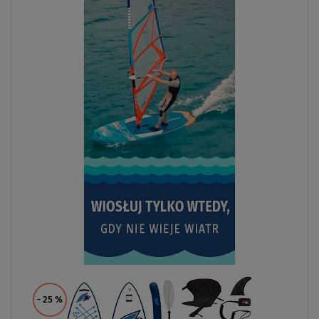
- 25
%