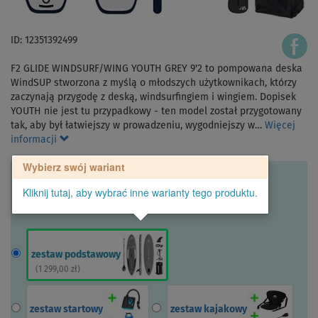
ID: 12351392499
F2 GLIDE WINDSURF/WING YOUTH GREY 9'2 to pompowana deska
WindSUP stworzona z myślą o młodszych użytkownikach, którzy
zaczynają przygodę z deską, windsurfingiem i wingiem. Dopisek
YOUTH nie jest tu przypadkowy - ten model został przygotowany
tak, aby był łatwiejszy w prowadzeniu, wygodniejszy w…
Więcej
informacji
Wybierz swój wariant
Kliknij tutaj, aby wybrać inne warianty tego produktu.
zestaw podstawowy
(
1 299,00 zł
)
zestaw startowy
zestaw kajakowy