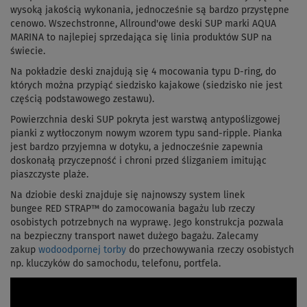
wysoką jakością wykonania, jednocześnie są bardzo przystępne
cenowo. Wszechstronne, Allround'owe deski SUP marki AQUA
MARINA to najlepiej sprzedająca się linia produktów SUP na
świecie.
Na pokładzie deski znajdują się 4 mocowania typu D-ring, do
których można przypiąć siedzisko kajakowe (siedzisko nie jest
częścią podstawowego zestawu).
Powierzchnia deski SUP pokryta jest warstwą antypoślizgowej
pianki z wytłoczonym nowym wzorem typu sand-ripple. Pianka
jest bardzo przyjemna w dotyku, a jednocześnie zapewnia
doskonałą przyczepność i chroni przed ślizganiem imitując
piaszczyste plaże.
Na dziobie deski znajduje się najnowszy system linek
bungee RED STRAP™ do zamocowania bagażu lub rzeczy
osobistych potrzebnych na wyprawę. Jego konstrukcja pozwala
na bezpieczny transport nawet dużego bagażu. Zalecamy
zakup
wodoodpornej torby
do przechowywania rzeczy osobistych
np. kluczyków do samochodu, telefonu, portfela.