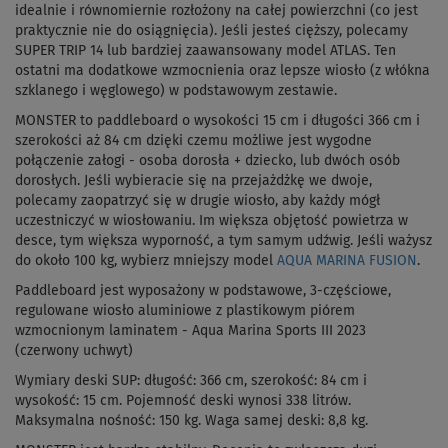
idealnie i równomiernie rozłożony na całej powierzchni (co jest
praktycznie nie do osiągnięcia). Jeśli jesteś cięższy, polecamy
SUPER TRIP 14 lub bardziej zaawansowany model ATLAS. Ten
ostatni ma dodatkowe wzmocnienia oraz lepsze wiosło (z włókna
szklanego i węglowego) w podstawowym zestawie.
MONSTER to paddleboard o wysokości 15 cm i długości
366 cm i
szerokości aż 84 cm dzięki czemu możliwe jest wygodne
połączenie załogi - osoba dorosła + dziecko, lub dwóch osób
dorosłych
. Jeśli wybieracie się na przejażdżkę we dwoje,
polecamy zaopatrzyć się w drugie wiosło, aby każdy mógł
uczestniczyć w wiosłowaniu. Im większa objętość powietrza w
desce, tym większa wyporność, a tym samym udźwig. Jeśli ważysz
do około 100 kg, wybierz mniejszy model
AQUA MARINA FUSION
.
Paddleboard jest wyposażony w podstawowe, 3-częściowe,
regulowane wiosło aluminiowe z plastikowym piórem
wzmocnionym laminatem - Aqua Marina Sports III 2023
(czerwony uchwyt)
Wymiary deski SUP: długość: 366 cm, szerokość: 84 cm i
wysokość: 15 cm. Pojemność deski wynosi 338 litrów.
Maksymalna nośność: 150 kg. Waga samej deski: 8,8 kg.