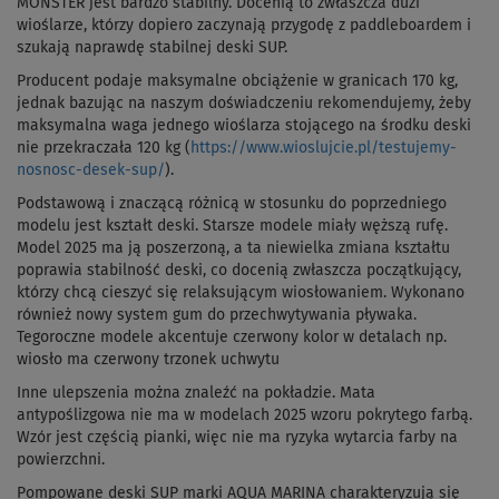
MONSTER jest bardzo stabilny. Docenią to zwłaszcza duzi
wioślarze, którzy dopiero zaczynają przygodę z paddleboardem i
szukają naprawdę stabilnej deski SUP.
Producent podaje maksymalne obciążenie w granicach 170 kg,
jednak bazując na naszym doświadczeniu rekomendujemy, żeby
maksymalna waga jednego wioślarza stojącego na środku deski
nie przekraczała 120 kg (
https://www.wioslujcie.pl/testujemy-
nosnosc-desek-sup/
).
Podstawową i znaczącą różnicą w stosunku do poprzedniego
modelu jest kształt deski. Starsze modele miały węższą rufę.
Model 2025 ma ją poszerzoną, a ta niewielka zmiana kształtu
poprawia stabilność deski, co docenią zwłaszcza początkujący,
którzy chcą cieszyć się relaksującym wiosłowaniem. Wykonano
również nowy system gum do przechwytywania pływaka.
Tegoroczne modele akcentuje czerwony kolor w detalach np.
wiosło ma czerwony trzonek uchwytu
Inne ulepszenia można znaleźć na pokładzie. Mata
antypoślizgowa nie ma w modelach 2025 wzoru pokrytego farbą.
Wzór jest częścią pianki, więc nie ma ryzyka wytarcia farby na
powierzchni.
Pompowane deski SUP marki AQUA MARINA charakteryzują się