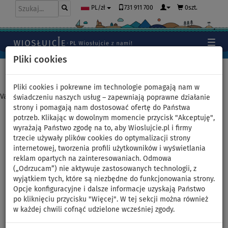
731 911 700
0szt.
PL/zł
Pliki cookies
Home
>
Deski SUP
>
Rodzinne duże deski SUP
Pliki cookies i pokrewne im technologie pomagają nam w
Varianta nebyla nalezena
świadczeniu naszych usług – zapewniają poprawne działanie
strony i pomagają nam dostosować ofertę do Państwa
potrzeb. Klikając w dowolnym momencie przycisk "Akceptuję",
Deska SUP AQUA MARINA
wyrażają Państwo zgodę na to, aby Wioslujcie.pl i firmy
trzecie używały plików cookies do optymalizacji strony
MONSTER 12'0 BLUE -
internetowej, tworzenia profili użytkowników i wyświetlania
reklam opartych na zainteresowaniach. Odmowa
limitowana edycja
(„Odrzucam”) nie aktywuje zastosowanych technologii, z
wyjątkiem tych, które są niezbędne do funkcjonowania strony.
Opcje konfiguracyjne i dalsze informacje uzyskają Państwo
DO
NASZ
SUPER
WIOSŁO W
OPCJA
DARMOWA
170 kg
WYBÓR
CENA
ZESTAWIE
SIEDZISKA
DOSTAWA
po kliknięciu przycisku "Więcej". W tej sekcji można również
w każdej chwili cofnąć udzielone wcześniej zgody.
Previous
Nex