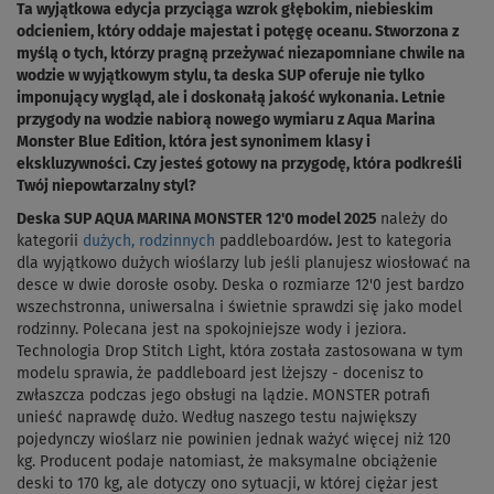
Ta wyjątkowa edycja przyciąga wzrok głębokim, niebieskim
odcieniem, który oddaje majestat i potęgę oceanu. Stworzona z
myślą o tych, którzy pragną przeżywać niezapomniane chwile na
wodzie w wyjątkowym stylu, ta deska SUP oferuje nie tylko
imponujący wygląd, ale i doskonałą jakość wykonania. Letnie
przygody na wodzie nabiorą nowego wymiaru z Aqua Marina
Monster Blue Edition, która jest synonimem klasy i
ekskluzywności. Czy jesteś gotowy na przygodę, która podkreśli
Twój niepowtarzalny styl?
Deska SUP AQUA MARINA MONSTER 12'0 model 2025
należy do
kategorii
dużych, rodzinnych
paddleboardów
.
Jest to kategoria
dla wyjątkowo dużych wioślarzy lub jeśli planujesz wiosłować na
desce w dwie dorosłe osoby. Deska o rozmiarze 12'0 jest bardzo
wszechstronna, uniwersalna i świetnie sprawdzi się jako model
rodzinny. Polecana jest na spokojniejsze wody i jeziora.
Technologia Drop Stitch Light, która została zastosowana w tym
modelu sprawia, że paddleboard jest lżejszy - docenisz to
zwłaszcza podczas jego obsługi na lądzie. MONSTER potrafi
unieść naprawdę dużo.
Według naszego testu największy
pojedynczy wioślarz nie powinien jednak ważyć więcej niż 120
kg. Producent podaje natomiast, że maksymalne obciążenie
deski to 170 kg, ale dotyczy ono sytuacji, w której ciężar jest