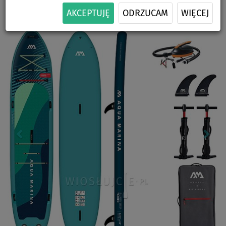
-28
%
DWOJGA
DOSTAWA
AKCEPTUJĘ
ODRZUCAM
WIĘCEJ
Previous
Nex