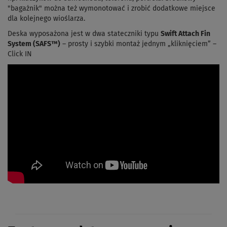
"bagażnik" można też wymonotować i zrobić dodatkowe miejsce
dla kolejnego wioślarza.
Deska wyposażona jest w dwa stateczniki typu
Swift Attach Fin
System (SAFS™)
– prosty i szybki montaż jednym „kliknięciem” –
Click IN