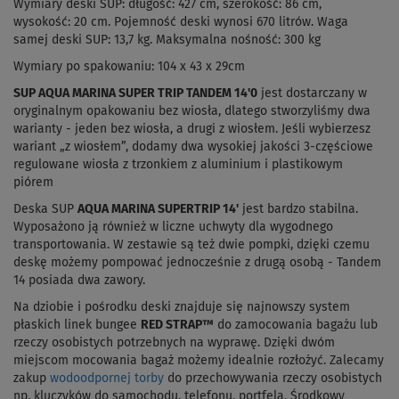
Wymiary deski SUP:
długość: 427 cm, szerokość: 86 cm,
wysokość: 20 cm. Pojemność deski wynosi 670 litrów.
Waga
samej deski SUP:
13,7 kg.
Maksymalna nośność:
300 kg
Wymiary po spakowaniu: 104 x 43 x 29cm
SUP AQUA MARINA SUPER TRIP TANDEM 14'0
jest dostarczany w
oryginalnym opakowaniu bez wiosła, dlatego stworzyliśmy dwa
warianty - jeden bez wiosła, a drugi z wiosłem. Jeśli wybierzesz
wariant „z wiosłem”, dodamy dwa wysokiej jakości 3-częściowe
regulowane wiosła z trzonkiem z aluminium i plastikowym
piórem
Deska SUP
AQUA MARINA
SUPERTRIP 14'
jest bardzo stabilna.
Wyposażono ją również w liczne uchwyty dla wygodnego
transportowania. W zestawie są też dwie pompki, dzięki czemu
deskę możemy pompować jednocześnie z drugą osobą - Tandem
14 posiada dwa zawory.
Na dziobie i pośrodku deski znajduje się najnowszy system
płaskich linek bungee
RED STRAP™
do zamocowania bagażu lub
rzeczy osobistych potrzebnych na wyprawę. Dzięki dwóm
miejscom mocowania bagaż możemy idealnie rozłożyć. Zalecamy
zakup
wodoodpornej torby
do przechowywania rzeczy osobistych
np. kluczyków do samochodu, telefonu, portfela. Środkowy