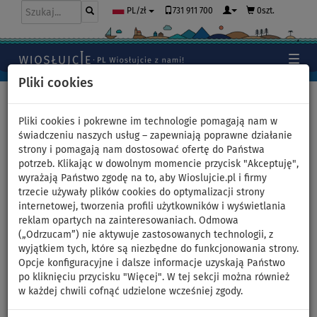
731 911 700
0szt.
PL/zł
Pliki cookies
Home
>
Deski SUP
>
Rodzinne duże deski SUP
Pliki cookies i pokrewne im technologie pomagają nam w
świadczeniu naszych usług – zapewniają poprawne działanie
strony i pomagają nam dostosować ofertę do Państwa
Deska SUP AQUA MARINA
potrzeb. Klikając w dowolnym momencie przycisk "Akceptuję",
wyrażają Państwo zgodę na to, aby Wioslujcie.pl i firmy
Super Trip Tandem 14'0 -
trzecie używały plików cookies do optymalizacji strony
internetowej, tworzenia profili użytkowników i wyświetlania
pompowany paddleboard
reklam opartych na zainteresowaniach. Odmowa
(„Odrzucam”) nie aktywuje zastosowanych technologii, z
model 2024 - wariant: start
wyjątkiem tych, które są niezbędne do funkcjonowania strony.
Opcje konfiguracyjne i dalsze informacje uzyskają Państwo
zestaw
po kliknięciu przycisku "Więcej". W tej sekcji można również
w każdej chwili cofnąć udzielone wcześniej zgody.
DO
DLA
DARMOWA