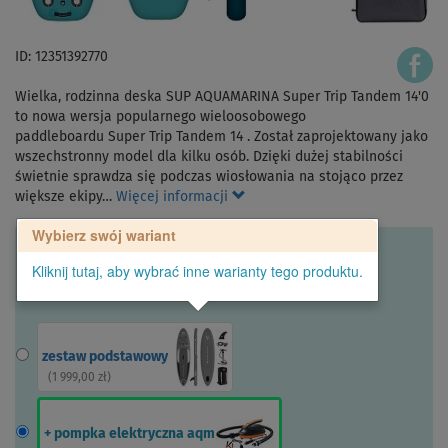
ID: 12351392770
Wielka, rodzinna deska SUP AQUAMARINA Super Trip Tandem 14'0
to nowa wersja popularnego wieloosobowego
paddleboardu Super Trip Tandem 14 . Został zaprojektowany jako
wszechstronny model dla kilku osób. Dzięki dużej stabilności
świetnie sprawdza się podczas wiosłowania na stojąco przez
większe ekipy…
Więcej informacji
Wybierz swój wariant
Kliknij tutaj, aby wybrać inne warianty tego produktu.
zestaw podstawowy
(
1 999,00 zł
)
+ pompka elektryczna aqm