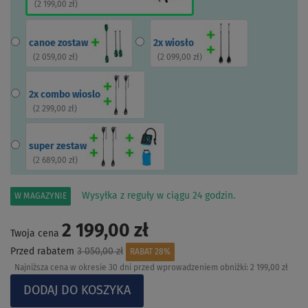
(
2 199,00 zł
)
canoe zostaw
2x wiosło
(
2 059,00 zł
)
(
2 099,00 zł
)
2x combo wioslo
(
2 299,00 zł
)
super zestaw
(
2 689,00 zł
)
Wysyłka z reguły w ciągu 24 godzin.
W MAGAZYNIE
2 199,00 zł
Twoja cena
Przed rabatem
3 050,00 zł
RABAT 28%
Najniższa cena w okresie 30 dni przed wprowadzeniem obniżki:
2 199,00 zł