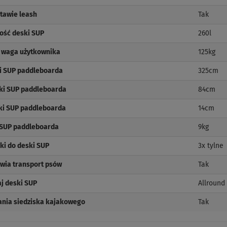
tawie leash
Tak
ość deski SUP
260l
waga użytkownika
125kg
i SUP paddleboarda
325cm
ki SUP paddleboarda
84cm
ki SUP paddleboarda
14cm
 SUP paddleboarda
9kg
ki do deski SUP
3x tylne
wia transport psów
Tak
j deski SUP
Allround
nia siedziska kajakowego
Tak