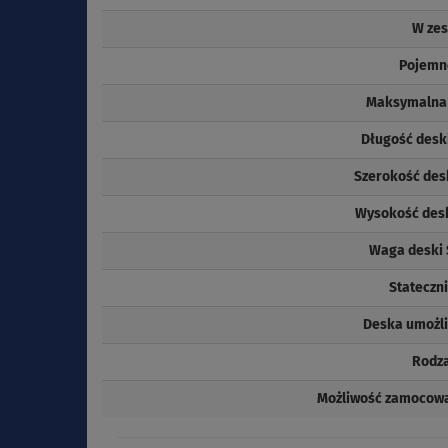
W zes
Pojemn
Maksymalna 
Długość desk
Szerokość des
Wysokość des
Waga deski
Stateczni
Deska umożli
Rodza
Możliwość zamocowa