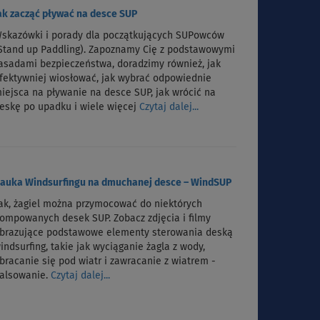
ak zacząć pływać na desce SUP
skazówki i porady dla początkujących SUPowców
Stand up Paddling). Zapoznamy Cię z podstawowymi
asadami bezpieczeństwa, doradzimy również, jak
fektywniej wiosłować, jak wybrać odpowiednie
iejsca na pływanie na desce SUP, jak wrócić na
eskę po upadku i wiele więcej
Czytaj dalej...
auka Windsurfingu na dmuchanej desce – WindSUP
ak, żagiel można przymocować do niektórych
ompowanych desek SUP. Zobacz zdjęcia i filmy
brazujące podstawowe elementy sterowania deską
indsurfing, takie jak wyciąganie żagla z wody,
bracanie się pod wiatr i zawracanie z wiatrem -
alsowanie.
Czytaj dalej...