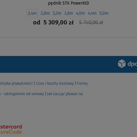
pędnik STX PowerKID
2,4m
2,8m
3,2m
3,6m
4,0m
4,4m
5,0m
od
5 309,00 zł
5 740,00 zł
ZOBACZ
olityka prywatności
|
Czas i koszty dostawy
|
Formy
u - odstąpienie od umowy
|
Jak zacząć pływać na