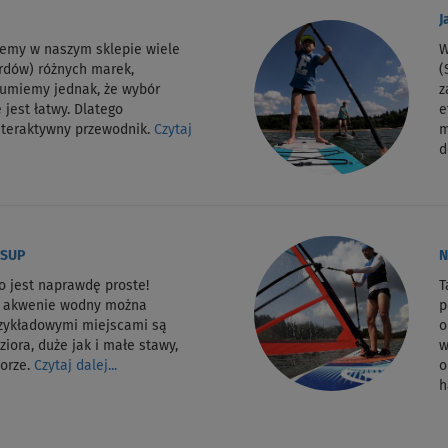
J
jemy w naszym sklepie wiele
W
rdów) różnych marek,
(
zumiemy jednak, że wybór
z
 jest łatwy. Dlatego
e
nteraktywny przewodnik.
Czytaj
m
d
 SUP
N
o jest naprawdę proste!
T
m akwenie wodny można
p
rzykładowymi miejscami są
o
ziora, duże jak i małe stawy,
w
morze.
Czytaj dalej...
o
h