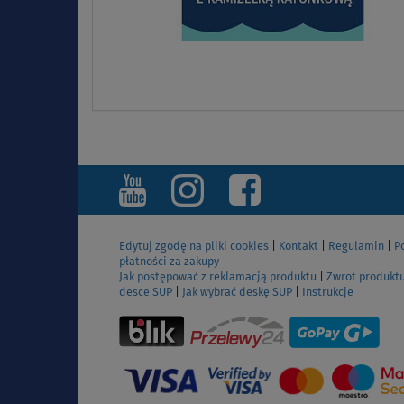
Edytuj zgodę na pliki cookies
|
Kontakt
|
Regulamin
|
P
płatności za zakupy
Jak postępować z reklamacją produktu
|
Zwrot produkt
desce SUP
|
Jak wybrać deskę SUP
|
Instrukcje