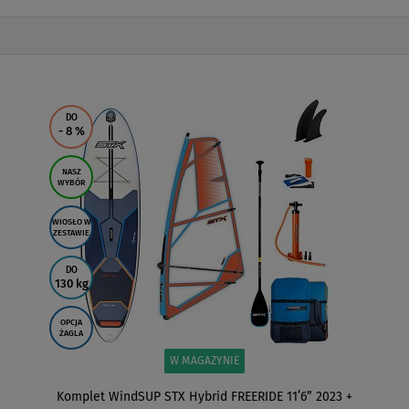
DO
- 8
%
NASZ
WYBÓR
WIOSŁO W
ZESTAWIE
DO
130 kg
OPCJA
ŻAGLA
W MAGAZYNIE
Komplet WindSUP STX Hybrid FREERIDE 11’6” 2023 +