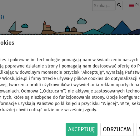
PL
ookies
I
PONTONY I SILNIKI
WIOSŁA
PĘDNIKI
MODA
AKCESORIA
okies i pokrewne im technologie pomagają nam w świadczeniu naszych 
ją poprawne działanie strony i pomagają nam dostosować ofertę do 
 Klikając w dowolnym momencie przycisk "Akceptuję", wyrażają Państw
y Wioslujcie.pl i firmy trzecie używały plików cookies do optymalizacji 
Deska SUP BODY GLOVE
wej, tworzenia profili użytkowników i wyświetlania reklam opartych na
sowaniach. Odmowa („Odrzucam”) nie aktywuje zastosowanych technolo
 tych, które są niezbędne do funkcjonowania strony. Opcje konfigurac
- pompowany paddle
formacje uzyskają Państwo po kliknięciu przycisku "Więcej". W tej sek
 każdej chwili cofnąć udzielone wcześniej zgody.
DO
WIOSŁO W
OPCJA
DARMOWA
ID: 12351388209
125 kg
ZESTAWIE
SIEDZISKA
DOSTAWA
AKCEPTUJĘ
ODRZUCAM
* Triple Layer Stringer Technology* Non-slip Dia
aluminum paddle (3 sections)* Patented deck ha