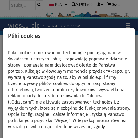
731 911 700
0szt.
PL/zł
Pliki cookies
Home
>
Deski SUP
>
Touring
Pliki cookies i pokrewne im technologie pomagają nam w
świadczeniu naszych usług – zapewniają poprawne działanie
strony i pomagają nam dostosować ofertę do Państwa
Deska SUP COASTO Regent
potrzeb. Klikając w dowolnym momencie przycisk "Akceptuję",
wyrażają Państwo zgodę na to, aby Wioslujcie.pl i firmy
Signature 11'8 - pompowany
trzecie używały plików cookies do optymalizacji strony
internetowej, tworzenia profili użytkowników i wyświetlania
paddleboard - wariant:
reklam opartych na zainteresowaniach. Odmowa
(„Odrzucam”) nie aktywuje zastosowanych technologii, z
zestaw podstawowy
wyjątkiem tych, które są niezbędne do funkcjonowania strony.
Opcje konfiguracyjne i dalsze informacje uzyskają Państwo
po kliknięciu przycisku "Więcej". W tej sekcji można również
DO
WIOSŁO W
OPCJA
DARMOWA
-5
%
ZESTAWIE
SIEDZISKA
DOSTAWA
w każdej chwili cofnąć udzielone wcześniej zgody.