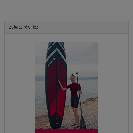
Zobacz również
Previous
Next
- 34
%
NASZ
WYBÓR
WIOSŁO W
ZESTAWIE
275 l
DO
145 kg