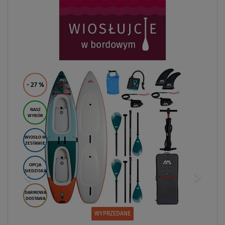
W MAGAZYNIE
DARMOWA
DOSTAWA
Deska SUP AQUADESIGN SIGMA 10'8 - pompowany
paddleboard z wiosłem
1 999,00 zł
3 050,00 zł
ZOBACZ