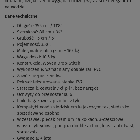
detalami, dzięki czemu wygląda bardziej wyraziście i elegancko
na wodzie.
Dane techniczne
Długość: 355 cm / 11'8"
Szerokość: 86 cm / 34"
Grubość: 15 cm / 6"
Pojemność: 350 l
Maksymalne obciążenie: 165 kg
Waga deski: 10,5 kg
Konstrukcja: Woven Drop-Stitch
Wykończenie: wzmacniany double rail PVC
Zawór: bezpieczeństwa
Pokład: teksturowana pianka EVA
Statecznik: centralny clip-in, bez narzędzi
Uchwyty do przenoszenia: 6
Linki bagażowe: z przodu i z tyłu
Kompatybilność z siedziskiem kajakowym: tak, siedzisko
sprzedawane osobno
W zestawie: plecak premium na kółkach, 3-częściowe
wiosło hybrydowe, pompka double action, leash anti-twist,
statecznik
Gwarancja: 4 lata