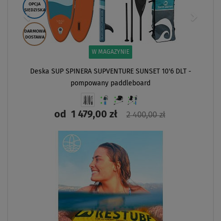
OPCJA
SIEDZISKA
DARMOWA
DOSTAWA
W MAGAZYNIE
Deska SUP SPINERA SUPVENTURE SUNSET 10'6 DLT -
pompowany paddleboard
od
1 479,00 zł
2 400,00 zł
ZOBACZ