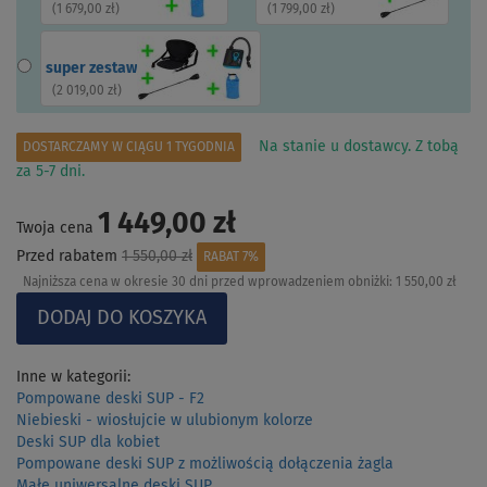
(
1 679,00 zł
)
(
1 799,00 zł
)
super zestaw
(
2 019,00 zł
)
Na stanie u dostawcy. Z tobą
DOSTARCZAMY W CIĄGU 1 TYGODNIA
za 5-7 dni.
1 449,00 zł
Twoja cena
Przed rabatem
1 550,00 zł
RABAT 7%
Najniższa cena w okresie 30 dni przed wprowadzeniem obniżki:
1 550,00 zł
Inne w kategorii:
Pompowane deski SUP - F2
Niebieski - wiosłujcie w ulubionym kolorze
Deski SUP dla kobiet
Pompowane deski SUP z możliwością dołączenia żagla
Małe uniwersalne deski SUP