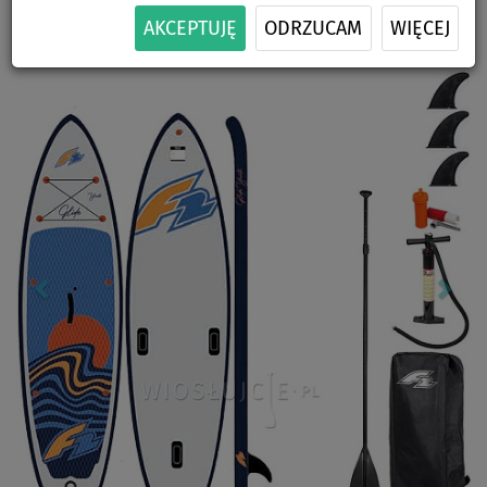
-7
%
135 kg
ZESTAWIE
SIEDZISKA
ŻAGLA
DOSTAWA
AKCEPTUJĘ
ODRZUCAM
WIĘCEJ
Previous
Nex