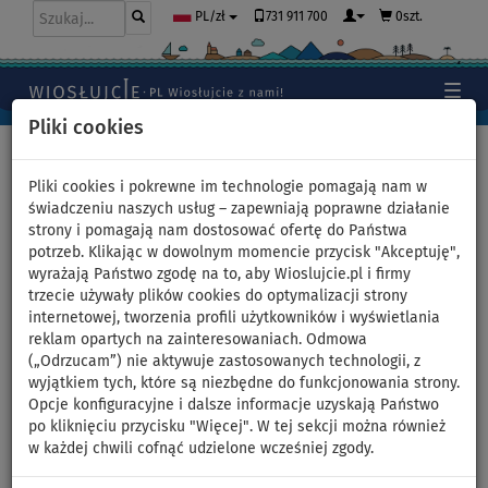
731 911 700
0szt.
PL/zł
Pliki cookies
Home
>
Deski SUP
>
Juniorskie deski SUP
Pliki cookies i pokrewne im technologie pomagają nam w
świadczeniu naszych usług – zapewniają poprawne działanie
strony i pomagają nam dostosować ofertę do Państwa
Deska SUP F2 GLIDE
potrzeb. Klikając w dowolnym momencie przycisk "Akceptuję",
wyrażają Państwo zgodę na to, aby Wioslujcie.pl i firmy
WINDSURF/WING YOUTH GREY
trzecie używały plików cookies do optymalizacji strony
internetowej, tworzenia profili użytkowników i wyświetlania
10'0 - pompowany
reklam opartych na zainteresowaniach. Odmowa
(„Odrzucam”) nie aktywuje zastosowanych technologii, z
paddleboard - wariant:
wyjątkiem tych, które są niezbędne do funkcjonowania strony.
Opcje konfiguracyjne i dalsze informacje uzyskają Państwo
zestaw podstawowy
po kliknięciu przycisku "Więcej". W tej sekcji można również
w każdej chwili cofnąć udzielone wcześniej zgody.
DO
DO
WIOSŁO W
OPCJA
OPCJA
DARMOWA
275 l