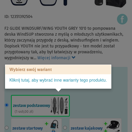
ID: 12351392504
F2 GLIDE WINDSURF/WING YOUTH GREY 10'0 to pompowana
deska WindSUP stworzona z myślą o młodszych użytkownikach,
którzy zaczynają przygodę z deską, windsurfingiem i wingiem.
Dopisek YOUTH nie jest tu przypadkowy - ten model został
przygotowany tak, aby był łatwiejszy w prowadzeniu,
wygodniejszy w…
Więcej informacji
Wybierz swój wariant
Kliknij tutaj, aby wybrać inne warianty tego produktu.
zestaw podstawowy
(
1 449,00 zł
)
zestaw startowy
zestaw kajakowy