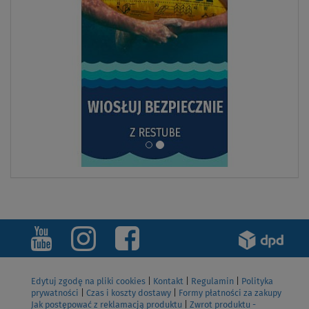
Edytuj zgodę na pliki cookies
|
Kontakt
|
Regulamin
|
Polityka
prywatności
|
Czas i koszty dostawy
|
Formy płatności za zakupy
Jak postępować z reklamacją produktu
|
Zwrot produktu -