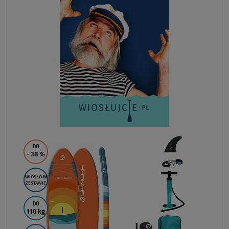
DO
- 38
%
WIOSŁO W
ZESTAWIE
DO
110 kg