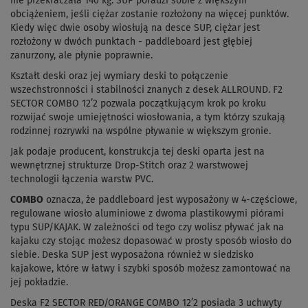
nie przekraczała 140 kg. SUP poradzi sobie z większym
obciążeniem, jeśli ciężar zostanie rozłożony na więcej punktów.
Kiedy więc dwie osoby wiosłują na desce SUP, ciężar jest
rozłożony w dwóch punktach - paddleboard jest głębiej
zanurzony, ale płynie poprawnie.
Kształt deski oraz jej wymiary deski to połączenie
wszechstronności i stabilności znanych z desek ALLROUND. F2
SECTOR COMBO 12’2 pozwala początkującym krok po kroku
rozwijać swoje umiejętności wiosłowania, a tym którzy szukają
rodzinnej rozrywki na wspólne pływanie w większym gronie.
Jak podaje producent, konstrukcja tej deski oparta jest na
wewnętrznej strukturze Drop-Stitch oraz 2 warstwowej
technologii łączenia warstw PVC.
COMBO
oznacza, że paddleboard jest wyposażony w 4-częściowe,
regulowane wiosło aluminiowe z dwoma plastikowymi piórami
typu SUP/KAJAK. W zależności od tego czy wolisz pływać jak na
kajaku czy stojąc możesz dopasować w prosty sposób wiosło do
siebie. Deska SUP jest wyposażona również w siedzisko
kajakowe, które w łatwy i szybki sposób możesz zamontować na
jej pokładzie.
Deska F2 SECTOR RED/ORANGE COMBO 12’2 posiada 3 uchwyty