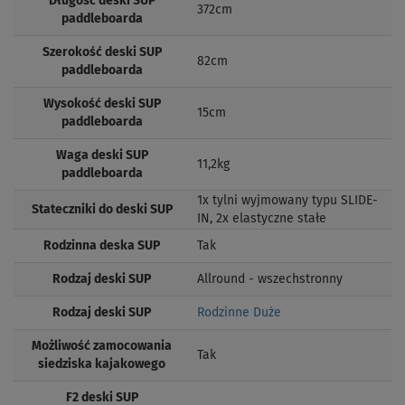
Długość deski SUP
372cm
paddleboarda
Szerokość deski SUP
82cm
paddleboarda
Wysokość deski SUP
15cm
paddleboarda
Waga deski SUP
11,2kg
paddleboarda
1x tylni wyjmowany typu SLIDE-
Stateczniki do deski SUP
IN, 2x elastyczne stałe
Rodzinna deska SUP
Tak
Rodzaj deski SUP
Allround - wszechstronny
Rodzaj deski SUP
Rodzinne Duże
Możliwość zamocowania
Tak
siedziska kajakowego
F2 deski SUP