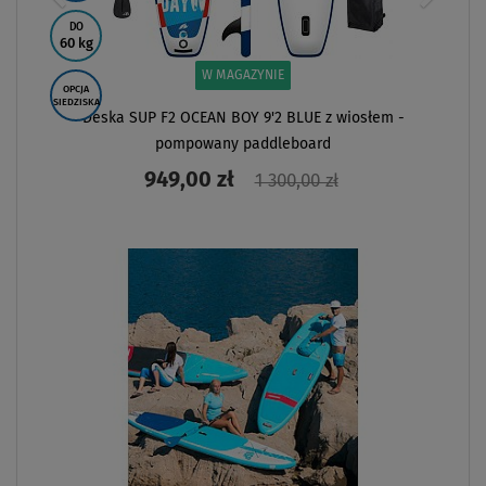
DO
60 kg
W MAGAZYNIE
OPCJA
SIEDZISKA
Deska SUP F2 OCEAN BOY 9'2 BLUE z wiosłem -
pompowany paddleboard
949,00 zł
1 300,00 zł
ZOBACZ