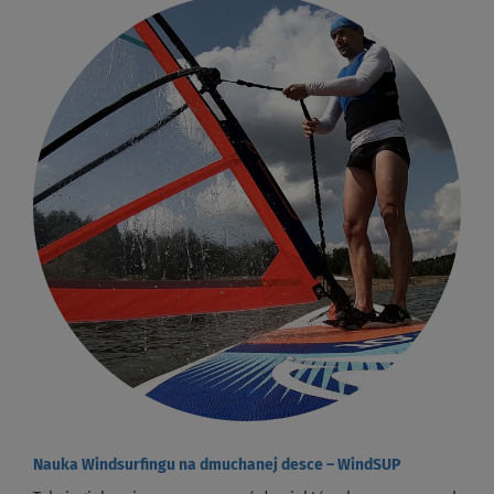
Nauka Windsurfingu na dmuchanej desce – WindSUP