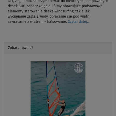
Tak, żagiel można przymocować do niektórych pompowanych
desek SUP. Zobacz zdjęcia i filmy obrazujące podstawowe
elementy sterowania deską windsurfing, takie jak
wyciąganie żagla z wody, obracanie się pod wiatr i
zawracanie z wiatrem - halsowanie.
Czytaj dalej...
Zobacz również
Previous
Next