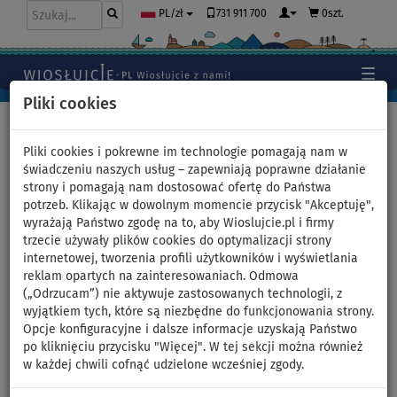
731 911 700
0szt.
PL/zł
Pliki cookies
Home
>
Deski SUP
>
Rodzinne duże deski SUP
Pliki cookies i pokrewne im technologie pomagają nam w
świadczeniu naszych usług – zapewniają poprawne działanie
strony i pomagają nam dostosować ofertę do Państwa
Deska SUP F2 SECTOR 12'2
potrzeb. Klikając w dowolnym momencie przycisk "Akceptuję",
wyrażają Państwo zgodę na to, aby Wioslujcie.pl i firmy
RED/ORANGE COMBO model
trzecie używały plików cookies do optymalizacji strony
internetowej, tworzenia profili użytkowników i wyświetlania
2024 - pompowany
reklam opartych na zainteresowaniach. Odmowa
(„Odrzucam”) nie aktywuje zastosowanych technologii, z
paddleboard - wariant: super
wyjątkiem tych, które są niezbędne do funkcjonowania strony.
Opcje konfiguracyjne i dalsze informacje uzyskają Państwo
zestaw
po kliknięciu przycisku "Więcej". W tej sekcji można również
w każdej chwili cofnąć udzielone wcześniej zgody.
DO
NASZ
SUPER
WIOSŁO W
OPCJA
DARMOWA