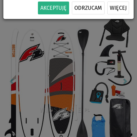
-44
%
WYBÓR
CENA
ZESTAWIE
SIEDZISKA
DOSTAWA
AKCEPTUJĘ
ODRZUCAM
WIĘCEJ
Previous
Nex