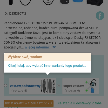
ID: 12351390712
Paddleboard F2 SECTOR 12'2” RED/ORANGE COMBO to
uniwersalna, rodzinna, bardzo duża, pompowana deska SUP z
kategorii Rodzinne Duże. Jest to kompletny zestaw do pływania
na wodzie zarówno na stojąco, jak i siedząco. Deskę F2 SECTOR
COMBO oferujemy bowiem w wersji z siedziskiem kajakowym i
specjalnym…
Więcej informacji
Wybierz swój wariant
Kliknij tutaj, aby wybrać inne warianty tego produktu.
zestaw podstawowy
super zestaw
(
1 049,00 zł
)
(
1 279,00 zł
)
Na stanie u dostawcy. Z tobą
DOSTARCZAMY W CIĄGU 1 TYGODNIA