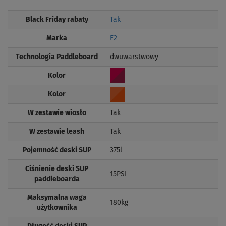
Black Friday rabaty
Tak
Marka
F2
Technologia Paddleboard
dwuwarstwowy
Kolor
Kolor
W zestawie wiosło
Tak
W zestawie leash
Tak
Pojemność deski SUP
375l
Ciśnienie deski SUP
15PSI
paddleboarda
Maksymalna waga
180kg
użytkownika