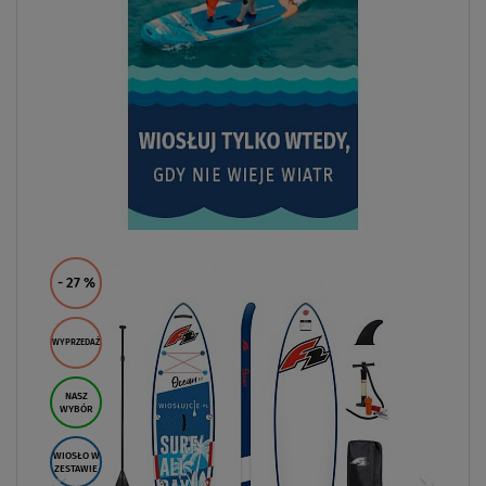
- 27
%
WYPRZEDAŻ
NASZ
WYBÓR
WIOSŁO W
ZESTAWIE