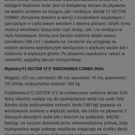
kategorii Rodzinne Duże. Jest to kompletny zestaw do pływania
na wodzie zarówno na stojąco, jak i siedząco. Deskę F2 SECTOR
COMBO oferujemy bowiem w wersji z siedziskiem kajakowym i
specjalnym 4-częściowym wiosłem z dwoma piórami. Dzięki temu
możesz wiosłować klasycznie czyli stojąc, jak i na siedząco w
stylu kajakowym. Deska jest bardzo stabilna dzięki swojej
szerokości (86 cm) i pozwala na cieszenie się przygodą na
wodzie zarówno pojedynczym wioślarzom o większej wadze jak i
rodzinnie w większym gronie. Po pływaniu zapakujesz całość w
niewielki, wygodny plecak transportowy.
Wymiary F2 SECTOR 12'2" RED/ORANGE COMBO 2024:
Długość: 372 cm, szerokość: 86 cm, wysokość: 15 cm, pojemność:
375 litrów, maksymalna nośność 180 kg.
Paddleboard F2 SECTOR 12’2 to uniwersalna rodzinna deska SUP,
który idealnie nadaje się do spokojniejsze wody lub małe fale.
Bardzo duża maksymalna nośność deski (180 kg) pozwala na
wiosłowanie osobom o większej wadze, ale także na pływanie 2
lżejszych dorosłych osób lub z dziećmi na pokładzie. WAŻNE -
bazując na naszym doświadczeniu rekomendujemy jednak, żeby
maksymalna waga jednego wioślarza stojącego na środku deski