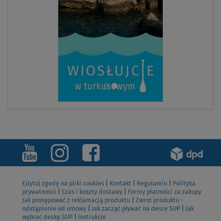
Edytuj zgodę na pliki cookies
|
Kontakt
|
Regulamin
|
Polityka
prywatności
|
Czas i koszty dostawy
|
Formy płatności za zakupy
Jak postępować z reklamacją produktu
|
Zwrot produktu -
odstąpienie od umowy
|
Jak zacząć pływać na desce SUP
|
Jak
wybrać deskę SUP
|
Instrukcje