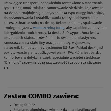
ułatwiające transport i odpowiednio rozstawione 4 mocowania
typu D-ring, umożliwiające zamocowanie siedziska kajakowego.
Na dziobie znajduje się elastyczna linka typu Bungy, która służy
do przymocowania i ustabilizowania rzeczy osobistych jakie
chcesz zabrać ze sobą na deskę. Rekomendujemy spakowanie
swojego bagażu w
wodoszczelną torbę
, aby zapobiec zamoczeniu
lub zgubieniu swoich zeczy. Ta deska SUP wyposażona jest w
układ trzech stateczników 2 + 1 - to dwa małe, elastyczne,
zamocowane na stałe finy oraz jeden duży, wyjmowany
statecznik kompatybilny z systemem US-Box. Pokład deski jest
pokryty warstwą antypoślizgowej pianki EVA, która jest bardzo
komfortowa w dotyku, a dzięki specjalnie wyciętej strukturze
"Diamond" zapewnia dużą przyczepność i zapobiega ślizganiu
się.
Zestaw COMBO zawiera:
Deskę SUP F2
Składane, aluminiowe wiosło z dwoma plastikowymi