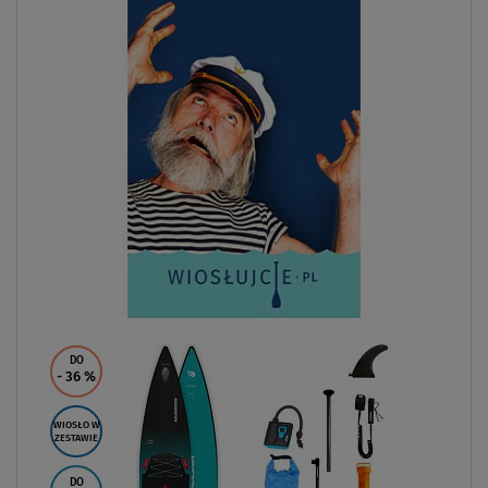
DO
- 36
%
WIOSŁO W
ZESTAWIE
DO