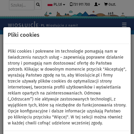
731 911 700
0szt.
PL/zł
Pliki cookies
Home
>
Deski SUP
Pliki cookies i pokrewne im technologie pomagają nam w
świadczeniu naszych usług – zapewniają poprawne działanie
strony i pomagają nam dostosować ofertę do Państwa
Zestaw Windsurfingowy SUP
potrzeb. Klikając w dowolnym momencie przycisk "Akceptuję",
wyrażają Państwo zgodę na to, aby Wioslujcie.pl i firmy
F2 SECTOR WINDSURF 12,2
trzecie używały plików cookies do optymalizacji strony
internetowej, tworzenia profili użytkowników i wyświetlania
BLUE z żaglem F2 CHECKER -
reklam opartych na zainteresowaniach. Odmowa
(„Odrzucam”) nie aktywuje zastosowanych technologii, z
pompowany paddleboard,
wyjątkiem tych, które są niezbędne do funkcjonowania strony.
Opcje konfiguracyjne i dalsze informacje uzyskają Państwo
WindSUP - powierzchnia: 5,5m
po kliknięciu przycisku "Więcej". W tej sekcji można również
w każdej chwili cofnąć udzielone wcześniej zgody.
DO
NASZ
SUPER
WIOSŁO W
OPCJA
OPCJA
DARMOWA