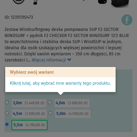
ID: 12351392473
Zestaw Windsurfingowy deska pompowana SUP F2 SECTOR
WINDSURF + pędnik F2 CHECKER F2 SECTOR WINDSURF 12'2 BLUE
to wszechstronna i stabilna deska SUP i WindSUP w jednym,
idealna dla osób szukających większej powierzchni i lepszej
nośności. Dzięki swoim wymiarom – 350 cm długości, 85 cm
szerokości i…
Więcej informacji
Wybierz swój wariant
Kliknij tutaj, aby wybrać inne warianty tego produktu.
3,0m
4,0m
(
3 449,00 zł
)
(
3 699,00 zł
)
4,5m
5,0m
(
3 899,00 zł
)
(
4 099,00 zł
)
5,5m
(
4 199,00 zł
)