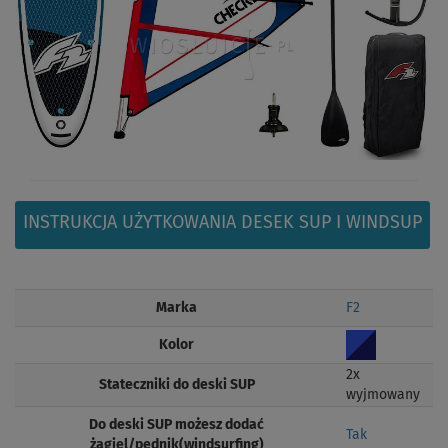
INSTRUKCJA UŻYTKOWANIA DESEK SUP I WINDSUP
Marka
F2
Kolor
2x
Stateczniki do deski SUP
wyjmowany
Do deski SUP możesz dodać
Tak
żagiel/pędnik(windsurfing)