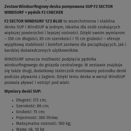
Zestaw Windsurfingowy deska pompowana SUP F2 SECTOR
WINDSURF + pędnik F2 CHECKER
F2 SECTOR WINDSURF 12'2 BLUE
to wszechstronna i stabilna
deska SUP i WindSUP w jednym, idealna dla osób szukających
większej powierzchni i lepszej nośności. Dzięki swoim wymiarom
– 350 cm długości, 85 cm szerokości i 15 cm grubości – oferuje
wyjątkową stabilność i komfort zarówno dla początkujących, jak i
bardziej doświadczonych użytkowników.
WINDSURF oznacza możliwość podpięcia pędnika
windsurfingowego do gniazda centralnego. W zestawie znajduje
się także drugi, dodatkowy statecznik montowany pośrodku deski
podczas pływania z żaglem. Dzięki temu deska w wersji WindSUP
pozwala pływać i ostrzyć pod wiatr.
Wymiary deski SUP:
Długość: 372 cm;
Szerokość: 86 cm;
Grubość: 15 cm;
Pojemność: 380 litrów;
Maksymalna nośność: 180 kg;
Waga: ok. 10 kg