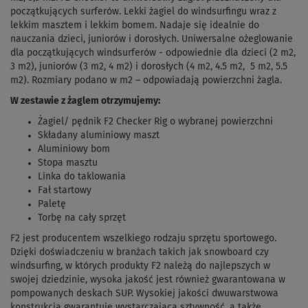
początkujących surferów. Lekki żagiel do windsurfingu wraz z
lekkim masztem i lekkim bomem. Nadaje się idealnie do
nauczania dzieci, juniorów i dorosłych. Uniwersalne ożeglowanie
dla początkujących windsurferów - odpowiednie dla dzieci (2 m
2
,
3 m
2
), juniorów (3 m
2
, 4 m
2
) i dorosłych (4 m
2
, 4.5 m2, 5 m
2
, 5.5
m
2
). Rozmiary podano w m
2
– odpowiadają powierzchni żagla.
W zestawie z żaglem otrzymujemy:
Żagiel/ pędnik F2 Checker Rig o wybranej powierzchni
Składany aluminiowy maszt
Aluminiowy bom
Stopa masztu
Linka do taklowania
Fał startowy
Paletę
Torbę na cały sprzęt
F2 jest producentem wszelkiego rodzaju sprzętu sportowego.
Dzięki doświadczeniu w branżach takich jak snowboard czy
windsurfing, w których produkty F2 należą do najlepszych w
swojej dziedzinie, wysoka jakość jest również gwarantowana w
pompowanych deskach SUP. Wysokiej jakości dwuwarstwowa
konstrukcja gwarantuje wystarczającą sztywność, a także