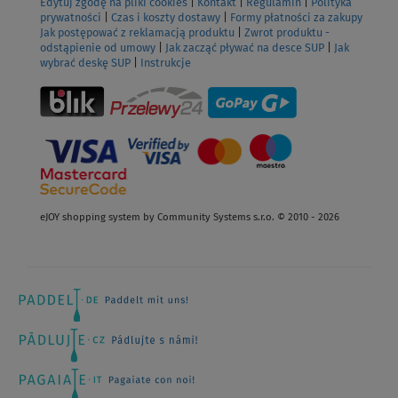
Edytuj zgodę na pliki cookies
|
Kontakt
|
Regulamin
|
Polityka
prywatności
|
Czas i koszty dostawy
|
Formy płatności za zakupy
Jak postępować z reklamacją produktu
|
Zwrot produktu -
odstąpienie od umowy
|
Jak zacząć pływać na desce SUP
|
Jak
wybrać deskę SUP
|
Instrukcje
eJOY shopping system by Community Systems s.r.o. © 2010 - 2026