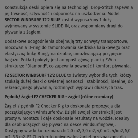
Konstrukcja deski opiera się na technologii Drop-Stitch zapewnia
jej trwałość, sztywność i odporność na uszkodzenia. Model
SECTOR WINDSURF 12'2 BLUE
został wyposażony 1 duży
wyjmowany w systemie SLIDE-IN, oraz wspomniany drugi do
pływania z żaglem.
Dodatkowe udogodnienia obejmują trzy uchwyty transportowe,
mocowania D-ring do zamontowania siedziska kajakowego oraz
elastyczną linkę Bungy na dziobie, umożliwiającą przypięcie
bagażu. Pokład pokryty jest antypoślizgową pianką EVA o
strukturze "Diamond", co zapewnia pewność i komfort pływania.
F2 SECTOR WINDSURF 12'2
BLUE to świetny wybór dla tych, którzy
szukają dużej deski o świetnej nośności i stabilności, idealnej do
rekreacyjnego pływania, rodzinnych wypraw i dłuższych tras.
Pędnik/ żagiel F2 CHECKER RIG - żagiel (różne rozmiary)
Żagiel / pędnik F2 Checker Rig to doskonała propozycja dla
początkujących windsurferów. Dzięki swojej konstrukcji jest
prosty w montażu i daje doskonałe rezultaty na wodzie. Idealny
dla osób uczących się pływać na desce windsurfingowej.
Dostępny w w kilku rozmiarach: 2,0 m
2
, 3,0 m
2
, 4,0 m
2
, 4,5m2, 5,0
m
2
, 5,5 m
2
. F2 Checker to uniwersalny żagiel przeznaczony dla