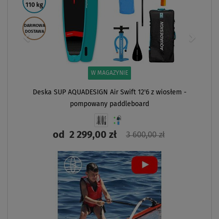
110 kg
DARMOWA
DOSTAWA
W MAGAZYNIE
Deska SUP AQUADESIGN Air Swift 12'6 z wiosłem -
pompowany paddleboard
od
2 299,00 zł
3 600,00 zł
ZOBACZ