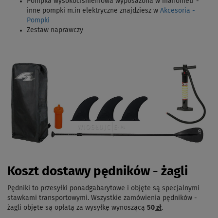
Pompka wysokociśnieniowa wyposażona w manometr -
inne pompki m.in elektryczne znajdziesz w
Akcesoria -
Pompki
Zestaw naprawczy
Koszt dostawy pędników - żagli
Pędniki to przesyłki ponadgabarytowe i objęte są specjalnymi
stawkami transportowymi. Wszystkie zamówienia pędników -
żagli objęte są opłatą za wysyłkę wynoszącą
50
zł
.