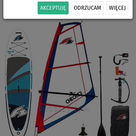
-5
%
WYBÓR
CENA
ZESTAWIE
SIEDZISKA
ŻAGLA
DOSTAWA
AKCEPTUJĘ
ODRZUCAM
WIĘCEJ
Previous
Nex