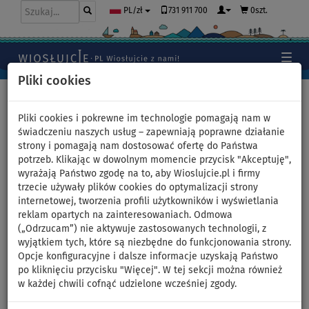
731 911 700
0szt.
PL/zł
Pliki cookies
Home
>
Deski SUP
>
Touring
Pliki cookies i pokrewne im technologie pomagają nam w
świadczeniu naszych usług – zapewniają poprawne działanie
strony i pomagają nam dostosować ofertę do Państwa
Deska SUP LOZEN 11'6 FUSION
potrzeb. Klikając w dowolnym momencie przycisk "Akceptuję",
wyrażają Państwo zgodę na to, aby Wioslujcie.pl i firmy
TOURING - pompowany
trzecie używały plików cookies do optymalizacji strony
internetowej, tworzenia profili użytkowników i wyświetlania
paddleboard - wariant:
reklam opartych na zainteresowaniach. Odmowa
(„Odrzucam”) nie aktywuje zastosowanych technologii, z
zestaw kajakowy
wyjątkiem tych, które są niezbędne do funkcjonowania strony.
Opcje konfiguracyjne i dalsze informacje uzyskają Państwo
po kliknięciu przycisku "Więcej". W tej sekcji można również
DO
DO
WIOSŁO W
DARMOWA
270 l
-15
%
130 kg
ZESTAWIE
DOSTAWA
w każdej chwili cofnąć udzielone wcześniej zgody.