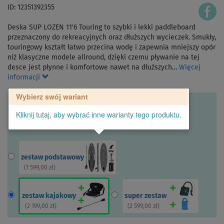
ID: 12351392355
Deska SUP LOZEN 11'6 Touring to szybki i lekki paddleboard
przeznaczony do rekreacyjnych oraz dłuższych wycieczek. Smukły,
touringowy kształt łatwo przecina wodę i zapewnia mniejszy opór
niż klasyczne modele allround, dzięki czemu pływanie na tej
desce jest płynne i komfortowe nawet na dłuższych…
Więcej
informacji
Wybierz swój wariant
Kliknij tutaj, aby wybrać inne warianty tego produktu.
zestaw podstawowy
(
1 599,00 zł
)
zestaw kajakowy
super zestaw
(
2 199,00 zł
)
(
2 599,00 zł
)