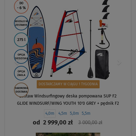
DO
- 6
%
WIOSŁO W
ZESTAWIE
275 l
OPCJA
SIEDZISKA
OPCJA
ŻAGLA
DOSTARCZAMY W CIĄGU 1 TYGODNIA
DARMOWA
DOSTAWA
Zestaw Windsurfingowy deska pompowana SUP F2
GLIDE WINDSURF/WING YOUTH 10'0 GREY + pędnik F2
CHECKER
4,0m
4,5m
5,0m
5,5m
od
2 999,00 zł
3 000,00 zł