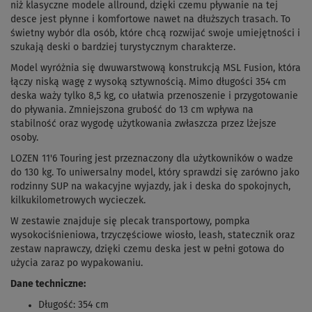
niż klasyczne modele allround, dzięki czemu pływanie na tej
desce jest płynne i komfortowe nawet na dłuższych trasach. To
świetny wybór dla osób, które chcą rozwijać swoje umiejętności i
szukają deski o bardziej turystycznym charakterze.
Model wyróżnia się dwuwarstwową konstrukcją MSL Fusion, która
łączy niską wagę z wysoką sztywnością. Mimo długości 354 cm
deska waży tylko 8,5 kg, co ułatwia przenoszenie i przygotowanie
do pływania. Zmniejszona grubość do 13 cm wpływa na
stabilność oraz wygodę użytkowania zwłaszcza przez lżejsze
osoby.
LOZEN 11'6 Touring jest przeznaczony dla użytkowników o wadze
do 130 kg. To uniwersalny model, który sprawdzi się zarówno jako
rodzinny SUP na wakacyjne wyjazdy, jak i deska do spokojnych,
kilku­kilometrowych wycieczek.
W zestawie znajduje się plecak transportowy, pompka
wysokociśnieniowa, trzyczęściowe wiosło, leash, statecznik oraz
zestaw naprawczy, dzięki czemu deska jest w pełni gotowa do
użycia zaraz po wypakowaniu.
Dane techniczne:
Długość: 354 cm