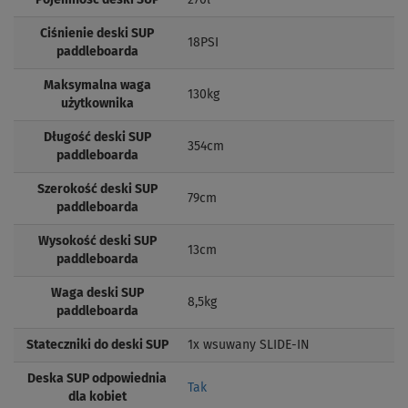
Pojemność deski SUP
270l
Ciśnienie deski SUP
18PSI
paddleboarda
Maksymalna waga
130kg
użytkownika
Długość deski SUP
354cm
paddleboarda
Szerokość deski SUP
79cm
paddleboarda
Wysokość deski SUP
13cm
paddleboarda
Waga deski SUP
8,5kg
paddleboarda
Stateczniki do deski SUP
1x wsuwany SLIDE-IN
Deska SUP odpowiednia
Tak
dla kobiet