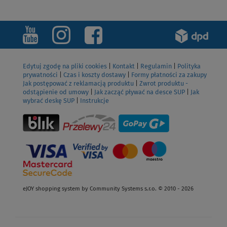
Edytuj zgodę na pliki cookies
|
Kontakt
|
Regulamin
|
Polityka
prywatności
|
Czas i koszty dostawy
|
Formy płatności za zakupy
Jak postępować z reklamacją produktu
|
Zwrot produktu -
odstąpienie od umowy
|
Jak zacząć pływać na desce SUP
|
Jak
wybrać deskę SUP
|
Instrukcje
eJOY shopping system by Community Systems s.r.o. © 2010 - 2026