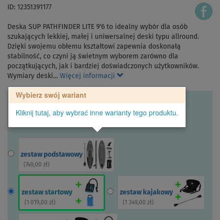
ID: 12351391177
Deska SUP PATHFINDER LITE 9'6 to idealny wybór dla osób
szukających lekkiej, małej i uniwersalnej deski typu allround.
Dzięki swojemu obłemu kształtowi zapewnia doskonałą
stabilność, co czyni ją świetnym wyborem zarówno dla
początkujących, jak i bardziej doświadczonych użytkowników.
Wymiary deski…
Więcej informacji
Wybierz swój wariant
Kliknij tutaj, aby wybrać inne warianty tego produktu.
zestaw podstawowy
(
749,00 zł
)
zestaw startowy
zestaw kajakowy
(
1 019,00 zł
)
(
1 349,00 zł
)