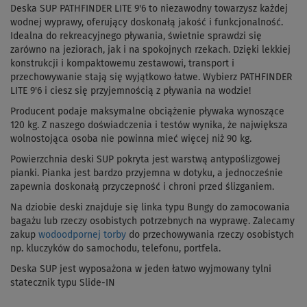
Deska SUP PATHFINDER LITE 9'6 to niezawodny towarzysz każdej
wodnej wyprawy, oferujący doskonałą jakość i funkcjonalność.
Idealna do rekreacyjnego pływania, świetnie sprawdzi się
zarówno na jeziorach, jak i na spokojnych rzekach. Dzięki lekkiej
konstrukcji i kompaktowemu zestawowi, transport i
przechowywanie stają się wyjątkowo łatwe. Wybierz PATHFINDER
LITE 9'6 i ciesz się przyjemnością z pływania na wodzie!
Producent podaje maksymalne obciążenie pływaka wynoszące
120 kg.
Z naszego doświadczenia i testów wynika, że największa
wolnostojąca osoba nie powinna mieć więcej niż 90 kg.
Powierzchnia deski SUP pokryta jest warstwą antypoślizgowej
pianki. Pianka jest bardzo przyjemna w dotyku, a jednocześnie
zapewnia doskonałą przyczepność i chroni przed ślizganiem.
Na dziobie deski znajduje się linka typu Bungy do zamocowania
bagażu lub rzeczy osobistych potrzebnych na wyprawę. Zalecamy
zakup
wodoodpornej torby
do przechowywania rzeczy osobistych
np. kluczyków do samochodu, telefonu, portfela.
Deska SUP jest wyposażona w jeden łatwo wyjmowany tylni
statecznik typu Slide-IN