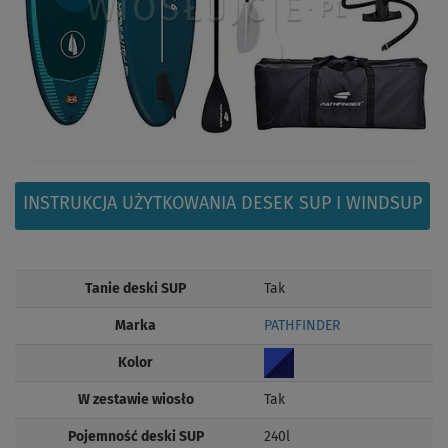
INSTRUKCJA UŻYTKOWANIA DESEK SUP I WINDSUP
Tanie deski SUP
Tak
Marka
PATHFINDER
Kolor
W zestawie wiosło
Tak
Pojemność deski SUP
240l