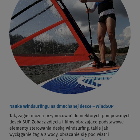
Nauka Windsurfingu na dmuchanej desce – WindSUP
Tak, żagiel można przymocować do niektórych pompowanych
desek SUP. Zobacz zdjęcia i filmy obrazujące podstawowe
elementy sterowania deską windsurfing, takie jak
wyciąganie żagla z wody, obracanie się pod wiatr i