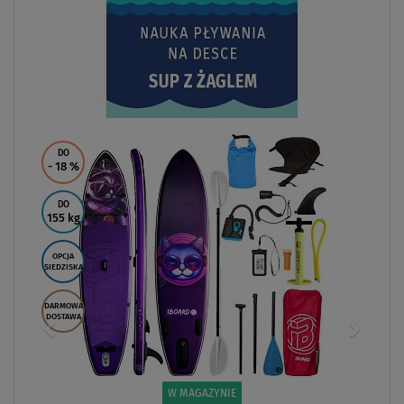
DO
- 18
%
DO
155 kg
OPCJA
SIEDZISKA
DARMOWA
DOSTAWA
W MAGAZYNIE