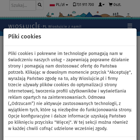
731 911 700
0szt.
PL/zł
Pliki cookies
Home
>
Deski SUP
>
Małe uniwersalne
Pliki cookies i pokrewne im technologie pomagają nam w
świadczeniu naszych usług – zapewniają poprawne działanie
strony i pomagają nam dostosować ofertę do Państwa
Deska SUP PATHFINDER LITE
potrzeb. Klikając w dowolnym momencie przycisk "Akceptuję",
wyrażają Państwo zgodę na to, aby Wioslujcie.pl i firmy
9'6 - pompowany
trzecie używały plików cookies do optymalizacji strony
internetowej, tworzenia profili użytkowników i wyświetlania
paddleboard - wariant:
reklam opartych na zainteresowaniach. Odmowa
(„Odrzucam”) nie aktywuje zastosowanych technologii, z
zestaw startowy
wyjątkiem tych, które są niezbędne do funkcjonowania strony.
Opcje konfiguracyjne i dalsze informacje uzyskają Państwo
po kliknięciu przycisku "Więcej". W tej sekcji można również
DO
DO
WIOSŁO W
OPCJA
DARMOWA
-14
%
120 kg
ZESTAWIE
SIEDZISKA
DOSTAWA
w każdej chwili cofnąć udzielone wcześniej zgody.