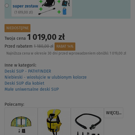
super zestaw
(
1 619,00 zł
)
NIEDOSTĘPNE
1 019,00 zł
Twoja cena
Przed rabatem
1 180,00 zł
RABAT 14%
Najniższa cena w okresie 30 dni przed wprowadzeniem obniżki:
1 019,00 zł
Inne w kategorii:
Deski SUP - PATHFINDER
Niebieski - wiosłujcie w ulubionym kolorze
Deski SUP dla kobiet
Małe uniwersalne deski SUP
Polecamy:
WIĘCEJ...