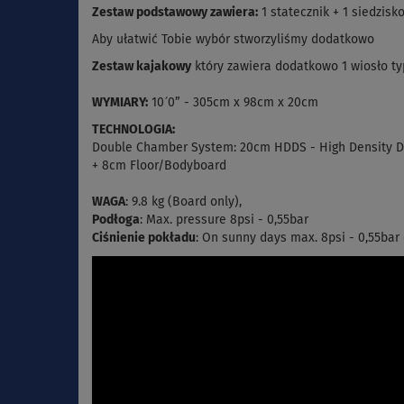
Zestaw podstawowy zawiera:
1 statecznik + 1 siedzisk
Aby ułatwić Tobie wybór stworzyliśmy dodatkowo
Zestaw kajakowy
który zawiera dodatkowo 1 wiosło ty
WYMIARY:
10´0” - 305cm x 98cm x 20cm
TECHNOLOGIA:
Double Chamber System: 20cm HDDS - High Density Dr
+ 8cm Floor/Bodyboard
WAGA
: 9.8 kg (Board only),
Podłoga
: Max. pressure 8psi - 0,55bar
Ciśnienie pokładu
: On sunny days max. 8psi - 0,55bar 