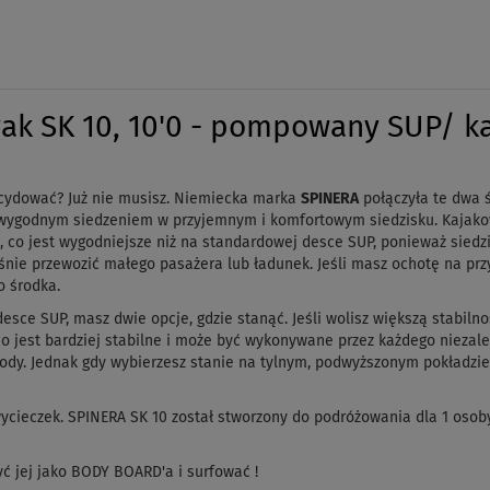
k SK 10, 10'0 - pompowany SUP/ kaj
cydować? Już nie musisz. Niemiecka marka
SPINERA
połączyła te dwa ś
r wygodnym siedzeniem w przyjemnym i komfortowym siedzisku. Kajako
co jest wygodniejsze niż na standardowej desce SUP, ponieważ siedzi
ie przewozić małego pasażera lub ładunek. Jeśli masz ochotę na przyg
o środka.
esce SUP, masz dwie opcje, gdzie stanąć. Jeśli wolisz większą stabilno
o jest bardziej stabilne i może być wykonywane przez każdego niezal
ody. Jednak gdy wybierzesz stanie na tylnym, podwyższonym pokładzie,
wycieczek. SPINERA SK 10 został stworzony do podróżowania dla 1 osob
yć jej jako BODY BOARD'a i surfować !