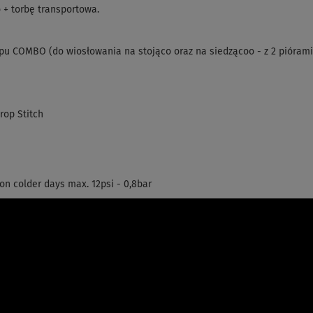
o + torbę transportowa.
pu COMBO (do wiosłowania na stojąco oraz na siedzącoo - z 2 pióram
op Stitch
on colder days max. 12psi - 0,8bar