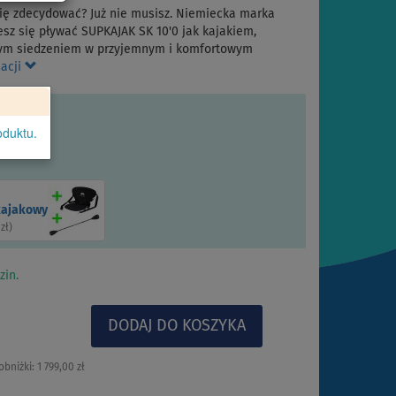
ę zdecydować? Już nie musisz. Niemiecka marka
esz się pływać SUPKAJAK SK 10'0 jak kajakiem,
nym siedzeniem w przyjemnym i komfortowym
macji
oduktu.
kajakowy
 zł
)
zin.
obniżki:
1 799,00 zł