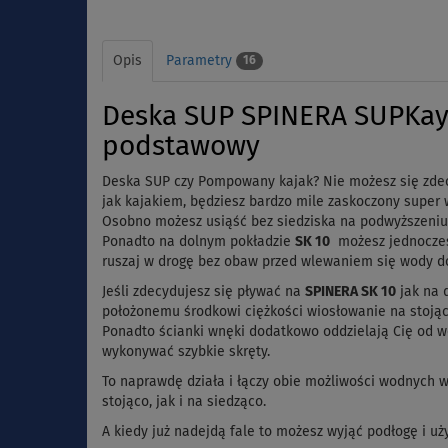
Opis
Parametry
16
Deska SUP SPINERA SUPKaya
podstawowy
Deska SUP czy Pompowany kajak? Nie możesz się zde
jak kajakiem, będziesz bardzo mile zaskoczony supe
Osobno możesz usiąść bez siedziska na podwyższeniu, 
Ponadto na dolnym pokładzie
SK 10
możesz jednocześn
ruszaj w drogę bez obaw przed wlewaniem się wody d
Jeśli zdecydujesz się pływać na
SPINERA SK 10
jak na d
położonemu środkowi ciężkości wiosłowanie na stojąc
Ponadto ścianki wnęki dodatkowo oddzielają Cię od w
wykonywać szybkie skręty.
To naprawdę działa i łączy obie możliwości wodnych 
stojąco, jak i na siedząco.
A kiedy już nadejdą fale to możesz wyjąć podłogę i uż