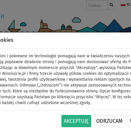
PL
ookies
I
PONTONY I SILNIKI
WIOSŁA
PĘDNIKI
MODA
AKCESORIA
okies i pokrewne im technologie pomagają nam w świadczeniu naszych 
ją poprawne działanie strony i pomagają nam dostosować ofertę do 
 Klikając w dowolnym momencie przycisk "Akceptuję", wyrażają Państw
y Wioslujcie.pl i firmy trzecie używały plików cookies do optymalizacji 
Deska SUP SPINERA SUP
wej, tworzenia profili użytkowników i wyświetlania reklam opartych na
sowaniach. Odmowa („Odrzucam”) nie aktywuje zastosowanych technolo
 tych, które są niezbędne do funkcjonowania strony. Opcje konfigurac
pompowany SUP/ kajak
formacje uzyskają Państwo po kliknięciu przycisku "Więcej". W tej sek
 każdej chwili cofnąć udzielone wcześniej zgody.
podstawowy
DO
AKCEPTUJĘ
ODRZUCAM
NASZ
DARMOWA
ID: 12351389809
-45
%
WYBÓR
DOSTAWA