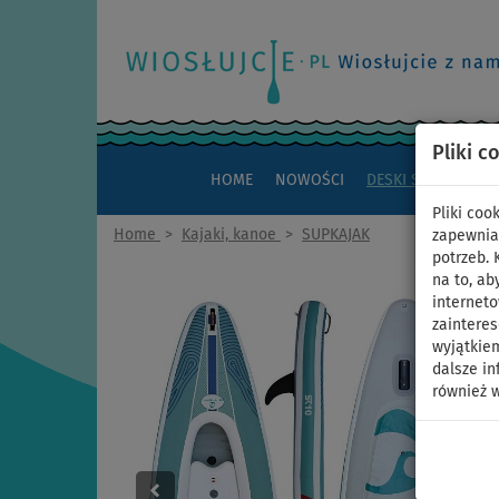
Pliki c
HOME
NOWOŚCI
DESKI SUP
KAJAK
Pliki co
Home
>
Kajaki, kanoe
>
SUPKAJAK
zapewnia
potrzeb.
na to, ab
interneto
zaintere
wyjątkiem
dalsze in
również w