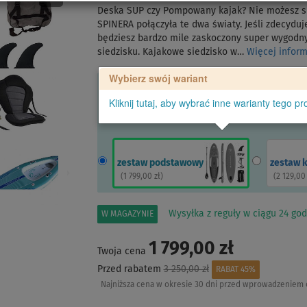
Deska SUP czy Pompowany kajak? Nie możesz si
SPINERA połączyła te dwa światy. Jeśli zdecyduj
będziesz bardzo mile zaskoczony super wygod
siedzisku. Kajakowe siedzisko w…
Więcej infor
Wybierz swój wariant
Kliknij tutaj, aby wybrać inne warianty tego pr
zestaw podstawowy
zestaw 
(
1 799,00 zł
)
(
2 129,00
Wysyłka z reguły w ciągu 24 god
W MAGAZYNIE
1 799,00 zł
Twoja cena
Przed rabatem
3 250,00 zł
RABAT 45%
Najniższa cena w okresie 30 dni przed wprowadzeniem 