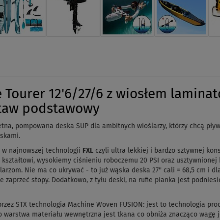
 Tourer 12'6/27/6 z wiosłem lami
staw podstawowy
tna, pompowana deska SUP dla ambitnych wioślarzy, którzy chcą pływa
eskami.
 w najnowszej technologii
FXL
czyli ultra lekkiej i bardzo sztywnej ko
kształtowi, wysokiemy ciśnieniu roboczemu 20 PSI oraz usztywnionej k
rzom. Nie ma co ukrywać - to już wąska deska 27'' cali = 68,5 cm i d
e zaprzeć stopy. Dodatkowo, z
tyłu deski, na rufie pianka jest podnies
rzez STX technologia Machine Woven FUSION: jest to technologia pro
o warstwa materiału wewnętrzna jest tkana co obniża znacząco wagę 