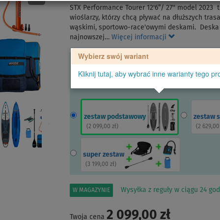
STX Performance Tourer 12'6”/ 27'' model 2023
wioślarzy, którzy chcą pływać na dłuższych tras
wąskimi, sportowo-race'owymi deskami. Deska 
najnowszej…
Więcej informacji
Wybierz swój wariant
Kliknij tutaj, aby wybrać inne warianty tego pr
zestaw podstawowy
zestaw 
(
2 099,00 zł
)
(
2 629,00
super zestaw
(
3 199,00 zł
)
Wysyłka z reguły w ciągu 24 god
W MAGAZYNIE
2 099,00 zł
Twoja cena