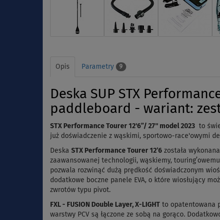
Opis
Parametry
9
Deska SUP STX Performance
paddleboard - wariant: ze
STX Performance Tourer 12'6”/ 27'' model 2023
to świe
już doświadczenie z wąskimi, sportowo-race'owymi d
D
eska
STX Performance Tourer 12’6
została wykonana
zaawansowanej technologii, wąskiemy, touring’owemu 
pozwala rozwinąć dużą prędkość doświadczonym wiośla
dodatkowe boczne panele EVA, o które wiosłujący moż
zwrotów typu pivot.
FXL - FUSION Double Layer, X-LIGHT
to opatentowana p
warstwy PCV są łączone ze sobą na gorąco. Dodatkow