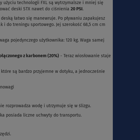
użyciu technologii FXL są wytrzymalsze i mniej się
ować deski STX nawet do ciśnienia
20 PSI
.
XL deską łatwo się manewruje. Po pływaniu zapakujesz
k i do treningu sportowego. Jej szerokość 68,5 cm cm
a waga pojedynczego użytkownika: 120 kg. Waga samej
połączonego z karbonem (20%)
- Teraz wiosłowanie staje
 które są bardzo przyjemne w dotyku, a jednocześnie
wnowagi
ie rozprowadza wodę i utrzymuje się w ślizgu.
ska posiada liczne uchwyty do transportu.
zędzi.