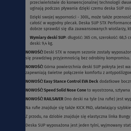
przeciwieństwie do konwencjonalnej technologii dwuw
uginają podczas pływania dzięki czemu deska SUP os
Dzięki swojej wyporności - 300L, może także przenosi
całość w wygodny plecak. Deska SUP STX Performance T
dobrze sprawdzi się dla zaawansowanych wioślarzy, kt
Wymiary deski SUP
: długość: 365 cm, szerokość: 68,
deski: 9,4 kg.
NOWOŚĆ!
Deski STX w nowym sezonie zostały wyposażo
się prawdziwą przyjemnością bez odrobiny kompromisu.
NOWOŚĆ!
Górna powierzchnia deski SUP pokryta jest war
zapewniają świetne połączenie komfortu z antypoślizgo
NOWOŚĆ! Easy Stance Control EVA Deck
dodatkowe boczne
NOWOŚĆ! Speed Solid Nose Cone
to wyostrzona, sztywna
NOWOŚĆ! RAILSAVER
Dno deski na tyle (na rufie) jest w
Na rufie znajduje się także KICK PAD, ułatwiający szybk
Z przodu, na dziobie znajduje się elastyczna linka Bung
Deska SUP wyposażona jest jeden tylni, wyjmowany stat