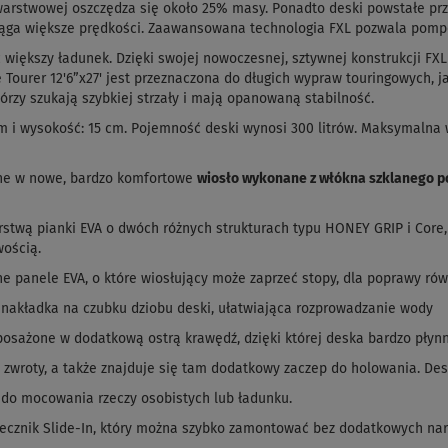
arstwowej oszczędza się około 25% masy. Ponadto deski powstałe przy 
iąga większe prędkości. Zaawansowana technologia FXL pozwala pomp
ć większy ładunek. Dzięki swojej nowoczesnej, sztywnej konstrukcji F
ourer 12'6”x27' jest przeznaczona do długich wypraw touringowych, ja
órzy szukają szybkiej strzały i mają opanowaną stabilność.
5 cm i wysokość: 15 cm. Pojemność deski wynosi 300 litrów. Maksymaln
ne w nowe, bardzo komfortowe
wiosło wykonane z włókna szklanego 
stwą pianki EVA o dwóch różnych strukturach typu HONEY GRIP i Core,
wością.
 panele EVA, o które wiosłujący może zaprzeć stopy, dla poprawy ró
 nakładka na czubku dziobu deski, ułatwiająca rozprowadzanie wody
yposażone w dodatkową ostrą krawędź, dzięki której deska bardzo płynn
ie zwroty, a także znajduje się tam dodatkowy zaczep do holowania. De
y do mocowania rzeczy osobistych lub ładunku.
ecznik Slide-In, który można szybko zamontować bez dodatkowych nar