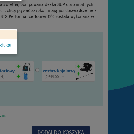
 to świetna, pompowana deska SUP dla ambitnych
ach, chcą pływać szybko i mają już doświadczenie z
STX Performance Tourer 12’6 została wykonana w
oduktu.
startowy
zestaw kajakowy
 zł
)
(
2 669,00 zł
)
zin.