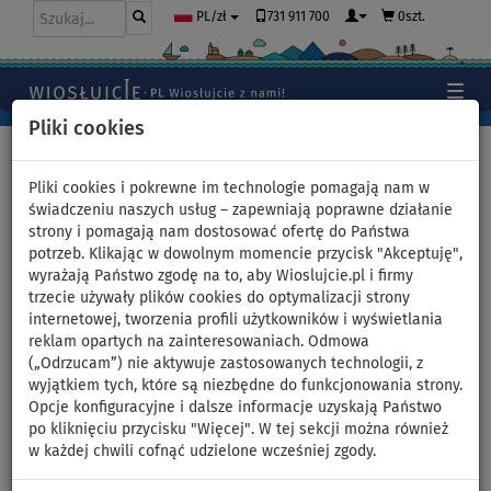
731 911 700
0szt.
PL/zł
Pliki cookies
Home
>
Deski SUP
>
Uniwersalne deski SUP
Pliki cookies i pokrewne im technologie pomagają nam w
świadczeniu naszych usług – zapewniają poprawne działanie
strony i pomagają nam dostosować ofertę do Państwa
Deska SUP SUN REFLECTIONS
potrzeb. Klikając w dowolnym momencie przycisk "Akceptuję",
wyrażają Państwo zgodę na to, aby Wioslujcie.pl i firmy
XXL 11'6'' COMBO Ocean
trzecie używały plików cookies do optymalizacji strony
internetowej, tworzenia profili użytkowników i wyświetlania
Mirage - pompowany
reklam opartych na zainteresowaniach. Odmowa
(„Odrzucam”) nie aktywuje zastosowanych technologii, z
paddleboard - wariant:
wyjątkiem tych, które są niezbędne do funkcjonowania strony.
Opcje konfiguracyjne i dalsze informacje uzyskają Państwo
zestaw podstawowy
po kliknięciu przycisku "Więcej". W tej sekcji można również
w każdej chwili cofnąć udzielone wcześniej zgody.
DO
WIOSŁO W
OPCJA
DARMOWA