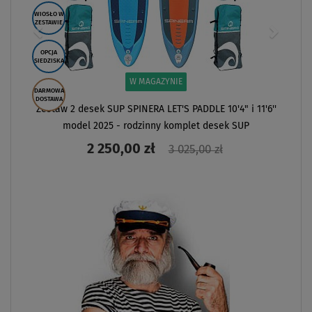
WIOSŁO W
ZESTAWIE
OPCJA
SIEDZISKA
W MAGAZYNIE
DARMOWA
DOSTAWA
Zestaw 2 desek SUP SPINERA LET'S PADDLE 10'4" i 11'6''
model 2025 - rodzinny komplet desek SUP
2 250,00 zł
3 025,00 zł
ZOBACZ