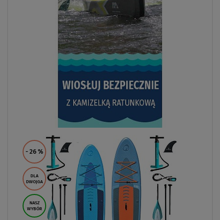
- 26
%
DLA
DWOJGA
NASZ
WYBÓR