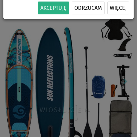
-18
%
ZESTAWIE
SIEDZISKA
DOSTAWA
AKCEPTUJĘ
ODRZUCAM
WIĘCEJ
Previous
Nex