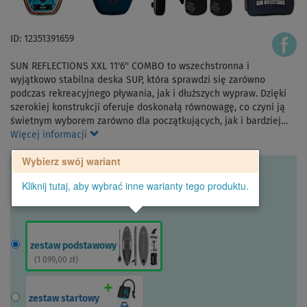
ID: 12351391659
SUN REFLECTIONS XXL 11'6'' COMBO to wszechstronna i
wyjątkowo stabilna deska SUP, która sprawdzi się zarówno
podczas rekreacyjnego pływania, jak i dłuższych wypraw. Dzięki
szerokiej konstrukcji oferuje doskonałą równowagę, co czyni ją
świetnym wyborem zarówno dla początkujących, jak i bardziej…
Więcej informacji
Wybierz swój wariant
Kliknij tutaj, aby wybrać inne warianty tego produktu.
zestaw podstawowy
(
1 099,00 zł
)
zestaw startowy