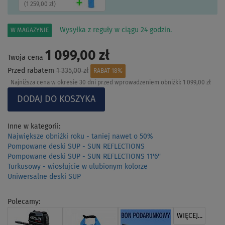
(
1 259,00 zł
)
Wysyłka z reguły w ciągu 24 godzin.
W MAGAZYNIE
1 099,00 zł
Twoja cena
Przed rabatem
1 335,00 zł
RABAT 18%
Najniższa cena w okresie 30 dni przed wprowadzeniem obniżki:
1 099,00 zł
Inne w kategorii:
Największe obniżki roku - taniej nawet o 50%
Pompowane deski SUP - SUN REFLECTIONS
Pompowane deski SUP - SUN REFLECTIONS 11'6''
Turkusowy - wiosłujcie w ulubionym kolorze
Uniwersalne deski SUP
Polecamy:
WIĘCEJ...