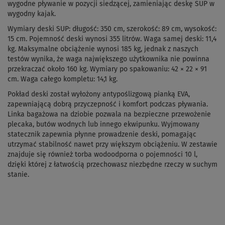
wygodne pływanie w pozycji siedzącej, zamieniając deskę SUP w
wygodny kajak.
Wymiary deski SUP: długość: 350 cm, szerokość: 89 cm, wysokość:
15 cm. Pojemność deski wynosi 355 litrów. Waga samej deski: 11,4
kg. Maksymalne obciążenie wynosi 185 kg, jednak z naszych
testów wynika, że waga największego użytkownika nie powinna
przekraczać około 160 kg. Wymiary po spakowaniu: 42 × 22 × 91
cm. Waga całego kompletu: 14,1 kg.
Pokład deski został wyłożony antypoślizgową pianką EVA,
zapewniającą dobrą przyczepność i komfort podczas pływania.
Linka bagażowa na dziobie pozwala na bezpieczne przewożenie
plecaka, butów wodnych lub innego ekwipunku. Wyjmowany
statecznik zapewnia płynne prowadzenie deski, pomagając
utrzymać stabilność nawet przy większym obciążeniu. W zestawie
znajduje się również torba wodoodporna o pojemności 10 l,
dzięki której z łatwością przechowasz niezbędne rzeczy w suchym
stanie.