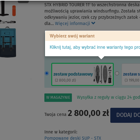
STX HYBRID TOURER 11' to wszechstronna deska 
możliwością uprawiania windsurfingu. Została 
odkrywaniu jezior, rzek czy przybrzeżnych zatok
dla…
Więcej informacji
Wybierz swój wariant
Kliknij tutaj, aby wybrać inne warianty tego pr
zestaw podstawowy
zestaw 
(
2 800,00 zł
)
(
3 199,00
Wysyłka z reguły w ciągu 24 god
W MAGAZYNIE
2 800,00 zł
Twoja cena
Inne w kategorii:
Pompowane deski SUP - STX