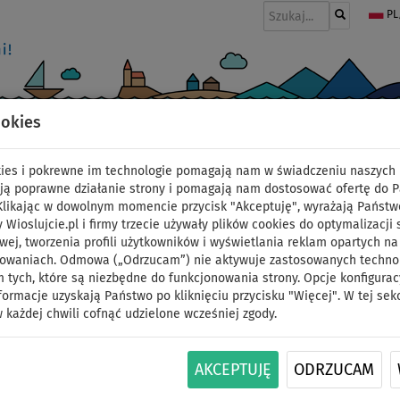
PL
ookies
I
PONTONY I SILNIKI
WIOSŁA
PĘDNIKI
MODA
AKCESORIA
okies i pokrewne im technologie pomagają nam w świadczeniu naszych 
ją poprawne działanie strony i pomagają nam dostosować ofertę do 
 Klikając w dowolnym momencie przycisk "Akceptuję", wyrażają Państw
y Wioslujcie.pl i firmy trzecie używały plików cookies do optymalizacji 
Deska WindSUP STX HY
wej, tworzenia profili użytkowników i wyświetlania reklam opartych na
sowaniach. Odmowa („Odrzucam”) nie aktywuje zastosowanych technolo
 tych, które są niezbędne do funkcjonowania strony. Opcje konfigurac
Teal/Orange - pompow
formacje uzyskają Państwo po kliknięciu przycisku "Więcej". W tej sek
 każdej chwili cofnąć udzielone wcześniej zgody.
zestaw podstawowy
DO
AKCEPTUJĘ
ODRZUCAM
NASZ
WIOSŁO W
OPCJA
DARMOWA
275 l
145 kg
WYBÓR
ZESTAWIE
ŻAGLA
DOSTAWA