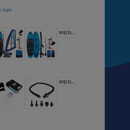
 żagla
WIĘCEJ...
WIĘCEJ...