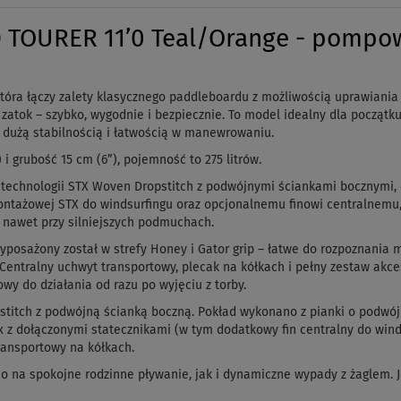
 TOURER 11’0 Teal/Orange - pompow
óra łączy zalety klasycznego paddleboardu z możliwością uprawiania 
h zatok – szybko, wygodnie i bezpiecznie. To model idealny dla począ
z dużą stabilnością i łatwością w manewrowaniu.
 i grubość 15 cm (6”), pojemność to 275 litrów.
technologii STX Woven Dropstitch z podwójnymi ściankami bocznymi, co
montażowej STX do windsurfingu oraz opcjonalnemu finowi centralnemu
i nawet przy silniejszych podmuchach.
wyposażony został w strefy Honey i Gator grip – łatwe do rozpoznania
Centralny uchwyt transportowy, plecak na kółkach i pełny zestaw akc
wy do działania od razu po wyjęciu z torby.
stitch z podwójną ścianką boczną. Pokład wykonano z pianki o podwój
 z dołączonymi statecznikami (w tym dodatkowy fin centralny do wind
ransportowy na kółkach.
a spokojne rodzinne pływanie, jak i dynamiczne wypady z żaglem. Jeśl