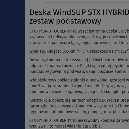
Deska WindSUP STX HYBRID
zestaw podstawowy
STX HYBRID TOURER 11' to wszechstronna deska SUP, kt
wyprawach i odkrywaniu jezior, rzek czy przybrzeżnyc
którzy szukają sprzętu łączącego sportowy charakter 
Wymiary: Długość 335 cm (11’0”), szerokość 81 cm (32”)
Deska wykonana jest z wysokiej jakości materiałów w 
odporność na uszkodzenia. Dzięki specjalnej płycie 
podczas żeglowania pod wiatr, dając poczucie kontrol
Wielokolorowy pokład z pianki o podwójnej gęstości 
umożliwiają zabranie ekwipunku na dłuższą wyprawę. 
aluminiowe wiosło – sprawiają, że jest to komplet goto
Konstrukcja opiera się na technologii STX Woven Drop
Gator grip. Deska wyposażona jest w system US Finbox
regulowane aluminiowe wiosło, pompkę oraz plecak t
STX HYBRID TOURER 11' to niezawodny kompan zarówno n
typu 2w1 – to model właśnie dla Ciebie.