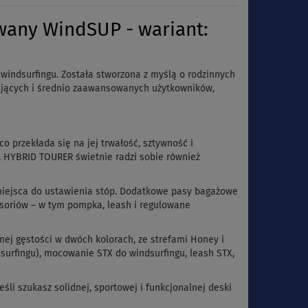
any WindSUP - wariant:
windsurfingu. Została stworzona z myślą o rodzinnych
tkujących i średnio zaawansowanych użytkowników,
 przekłada się na jej trwałość, sztywność i
, HYBRID TOURER świetnie radzi sobie również
 miejsca do ustawienia stóp. Dodatkowe pasy bagażowe
esoriów – w tym pompka, leash i regulowane
nej gęstości w dwóch kolorach, ze strefami Honey i
surfingu), mocowanie STX do windsurfingu, leash STX,
i szukasz solidnej, sportowej i funkcjonalnej deski