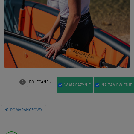
POLECANE
4
W MAGAZYNIE
NA ZAMÓWIENIE
POMARAŃCZOWY