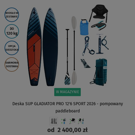
ZOBACZ
WIOSŁO W
ZESTAWIE
DO
120 kg
OPCJA
SIEDZISKA
DARMOWA
DOSTAWA
W MAGAZYNIE
Deska SUP GLADIATOR PRO 12'6 SPORT 2026 - pompowany
paddleboard
od
2 400,00 zł