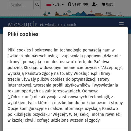
731 911 700
0szt.
PL/zł
Pliki cookies
Home
>
Wiosłujcie w ulubionym kolorze
>
Pomarańczowy
>
Zestaw damski 3
Pliki cookies i pokrewne im technologie pomagają nam w
świadczeniu naszych usług – zapewniają poprawne działanie
strony i pomagają nam dostosować ofertę do Państwa
potrzeb. Klikając w dowolnym momencie przycisk "Akceptuję",
Zestaw damski 3 –
wyrażają Państwo zgodę na to, aby Wioslujcie.pl i firmy
trzecie używały plików cookies do optymalizacji strony
pomarańczowy – GLADIATOR
internetowej, tworzenia profili użytkowników i wyświetlania
reklam opartych na zainteresowaniach. Odmowa
PRO, lycra, japonki COOL
(„Odrzucam”) nie aktywuje zastosowanych technologii, z
wyjątkiem tych, które są niezbędne do funkcjonowania strony.
Modelka ma 165 cm wzrostu. Ma na sobie bluzę w rozmiarze M
Opcje konfiguracyjne i dalsze informacje uzyskają Państwo
oraz szorty w rozmiarze S. Na nogach ma japonki marki COOL.
po kliknięciu przycisku "Więcej". W tej sekcji można również
Wiosłujcie w ulubionym kolorze - PADDLEFASHION.com
w każdej chwili cofnąć udzielone wcześniej zgody.