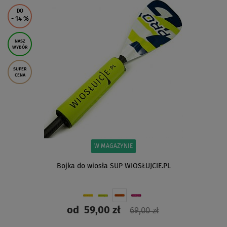
ZOBACZ
DO
- 14
%
NASZ
WYBÓR
SUPER
CENA
W MAGAZYNIE
Bojka do wiosła SUP WIOSŁUJCIE.PL
od
59,00 zł
69,00 zł