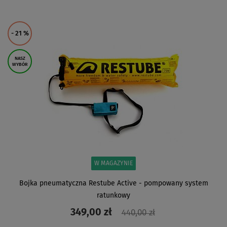
ZOBACZ
- 21
%
NASZ
WYBÓR
W MAGAZYNIE
Bojka pneumatyczna Restube Active - pompowany system
ratunkowy
349,00 zł
440,00 zł