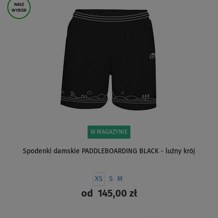
NASZ
WYBÓR
W MAGAZYNIE
Spodenki damskie PADDLEBOARDING BLACK - luźny krój
XS
S
M
od
145,00 zł