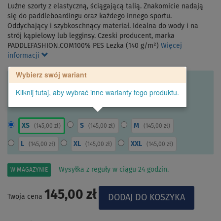
Luźne szorty z elastyczną, ściągającą talią. Znakomicie nadają
się do paddleboardingu oraz każdego innego sportu.
Oddychający i szybkoschnący materiał. Idealna do wody i na
strój kąpielowy lub legginsy. Czeski producent, marka
PADDLEFASHION.COM100% PES Lezka (140 g/m²)
Więcej
informacji
Wybierz swój wariant
Kliknij tutaj, aby wybrać inne warianty tego produktu.
XS
S
M
(
145,00 zł
)
(
145,00 zł
)
(
145,00 zł
)
L
XL
XXL
(
145,00 zł
)
(
145,00 zł
)
(
145,00 zł
)
Wysyłka z reguły w ciągu 24 godzin.
W MAGAZYNIE
145,00 zł
Twoja cena