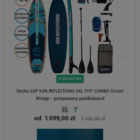
- 19
%
WIOSŁO W
ZESTAWIE
OPCJA
SIEDZISKA
DARMOWA
DOSTAWA
W MAGAZYNIE
Deska SUP SUN REFLECTIONS XXL 11'6'' COMBO Ocean
Mirage - pompowany paddleboard
od
1 099,00 zł
1 335,00 zł
ZOBACZ