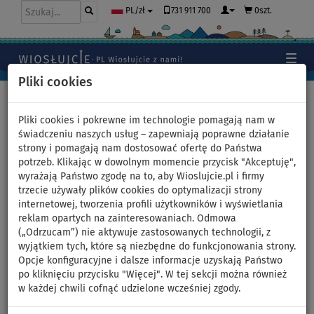
731 911 700
0szt.
PL/zł
Pliki cookies
Home
>
Moda
>
Szorty
>
Damskie
Pliki cookies i pokrewne im technologie pomagają nam w
świadczeniu naszych usług – zapewniają poprawne działanie
strony i pomagają nam dostosować ofertę do Państwa
Spodenki damskie
potrzeb. Klikając w dowolnym momencie przycisk "Akceptuję",
wyrażają Państwo zgodę na to, aby Wioslujcie.pl i firmy
PADDLEBOARDING BLACK -
trzecie używały plików cookies do optymalizacji strony
internetowej, tworzenia profili użytkowników i wyświetlania
luźny krój - rozmiar: XS
reklam opartych na zainteresowaniach. Odmowa
(„Odrzucam”) nie aktywuje zastosowanych technologii, z
wyjątkiem tych, które są niezbędne do funkcjonowania strony.
NASZ
WYBÓR
Opcje konfiguracyjne i dalsze informacje uzyskają Państwo
po kliknięciu przycisku "Więcej". W tej sekcji można również
Previous
Nex
w każdej chwili cofnąć udzielone wcześniej zgody.