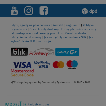
Edytuj zgodę na pliki cookies
|
Kontakt
|
Regulamin
|
Polityka
prywatności
|
Czas i koszty dostawy
|
Formy płatności za zakupy
Jak postępować z reklamacją produktu
|
Zwrot produktu -
odstąpienie od umowy
|
Jak zacząć pływać na desce SUP
|
Jak
wybrać deskę SUP
|
Instrukcje
eJOY shopping system by Community Systems s.r.o. © 2010 - 2026