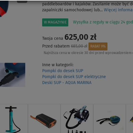
paddleboardów i kajaków. Zasilanie może być 
zapalniczki samochodowej lub…
Więcej informa
Wysyłka z reguły w ciągu 24 god
W MAGAZYNIE
625,00 zł
Twoja cena
Przed rabatem
685,00 zł
RABAT 9%
Najniższa cena w okresie 30 dni przed wprowadzeniem 
Inne w kategorii:
Pompki do desek SUP
Pompki do desek SUP elektryczne
Deski SUP - AQUA MARINA