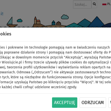
PL
ookies
I
PONTONY I SILNIKI
WIOSŁA
PĘDNIKI
MODA
AKCESORIA
okies i pokrewne im technologie pomagają nam w świadczeniu naszych 
ją poprawne działanie strony i pomagają nam dostosować ofertę do 
 Klikając w dowolnym momencie przycisk "Akceptuję", wyrażają Państw
y Wioslujcie.pl i firmy trzecie używały plików cookies do optymalizacji 
Elektryczna pompka w
wej, tworzenia profili użytkowników i wyświetlania reklam opartych na
sowaniach. Odmowa („Odrzucam”) nie aktywuje zastosowanych technolo
 tych, które są niezbędne do funkcjonowania strony. Opcje konfigurac
Marina TURBO 12V 20 P
formacje uzyskają Państwo po kliknięciu przycisku "Więcej". W tej sek
 każdej chwili cofnąć udzielone wcześniej zgody.
DO
NASZ
SUPER
ID: 12351390911
-9
%
WYBÓR
CENA
AKCEPTUJĘ
ODRZUCAM
Elektryczna pompka wysokociśnieniowa Aqua Ma
do 20 PSI i prędkości pompowania do 70 litrów