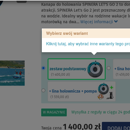
Kanapa do holowania SPINERA LET'S GO 2 to do
atrakcji. SPINERA Let's Go 2 jest przeznaczony
na wodzie. Idealny wybór na rodzinne wakacje lu
motorówką na dwa…
Więcej informacji
Wybierz swój wariant
Kliknij tutaj, aby wybrać inne warianty tego pr
zestaw podstawowy
+ lina h
(
1 400,00 zł
)
(
1 459,00
+ lina holownicza + pompa
(
1 559,00 zł
)
Wysyłka z reguły w ciągu 24 god
W MAGAZYNIE
1 400,00 zł
Twoja cena