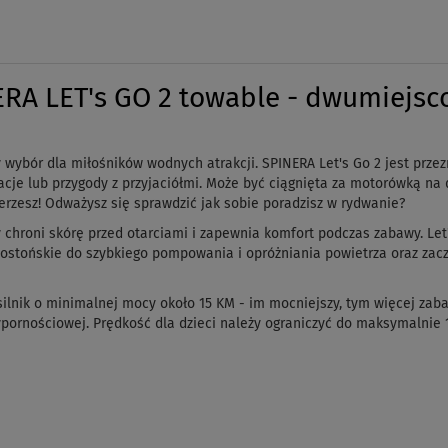
RA LET's GO 2 towable - dwumiejsco
 wybór dla miłośników wodnych atrakcji.
SPINERA Let's Go 2 jest prz
acje lub przygody z przyjaciółmi. Może być ciągnięta za motorówką n
ierzesz! Odważysz się sprawdzić jak sobie poradzisz w rydwanie?
 chroni skórę przed otarciami i zapewnia komfort podczas zabawy. Let
bostońskie do szybkiego pompowania i opróżniania powietrza oraz za
ilnik o minimalnej mocy około 15 KM - im mocniejszy, tym więcej zaba
ypornościowej.
Prędkość dla dzieci należy ograniczyć do maksymalnie