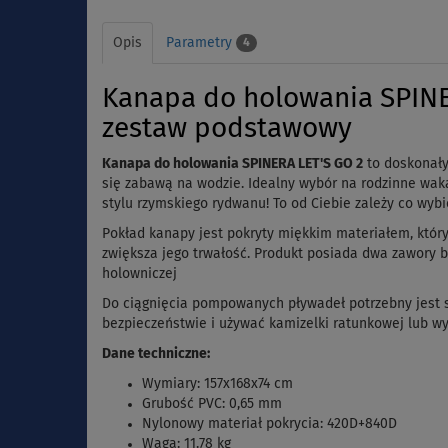
Opis
Parametry
4
Kanapa do holowania SPINE
zestaw podstawowy
Kanapa do holowania SPINERA LET'S GO 2
to doskonały
się zabawą na wodzie. Idealny wybór na rodzinne wak
stylu rzymskiego rydwanu! To od Ciebie zależy co wyb
Pokład kanapy jest pokryty miękkim materiałem, który
zwiększa jego trwałość. Produkt posiada dwa zawory 
holowniczej
Do ciągnięcia pompowanych pływadeł potrzebny jest s
bezpieczeństwie i używać kamizelki ratunkowej lub w
Dane techniczne:
Wymiary:
157x168x74
cm
Grubość PVC: 0,65 mm
Nylonowy materiał pokrycia: 420D+840D
Waga: 11.78 kg