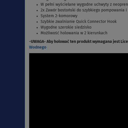
W pełni wyściełane wygodne uchwyty z neopr
2x Zawór bostoński do szybkiego pompowania i
System 2-komorowy
Szybkie zwalnianie Quick
Connector
Hook
Wygodne szerokie siedzisko
Możliwość
holowania w 2 kierunkach
-UWAGA- Aby holować ten produkt wymagana jest Lice
Wodnego