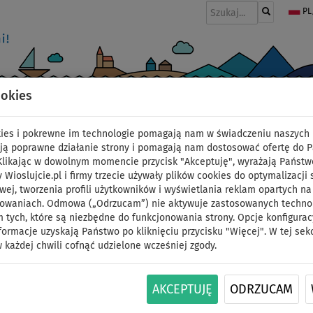
PL
ookies
I
PONTONY I SILNIKI
WIOSŁA
PĘDNIKI
MODA
AKCESORIA
okies i pokrewne im technologie pomagają nam w świadczeniu naszych 
miejscowe
ją poprawne działanie strony i pomagają nam dostosować ofertę do 
 Klikając w dowolnym momencie przycisk "Akceptuję", wyrażają Państw
y Wioslujcie.pl i firmy trzecie używały plików cookies do optymalizacji 
Kanapa do holowania 
wej, tworzenia profili użytkowników i wyświetlania reklam opartych na
sowaniach. Odmowa („Odrzucam”) nie aktywuje zastosowanych technolo
 tych, które są niezbędne do funkcjonowania strony. Opcje konfigurac
towable - dwumiejscow
formacje uzyskają Państwo po kliknięciu przycisku "Więcej". W tej sek
 każdej chwili cofnąć udzielone wcześniej zgody.
zestaw podstawowy
AKCEPTUJĘ
ODRZUCAM
DARMOWA
ID: 12351390548
DOSTAWA