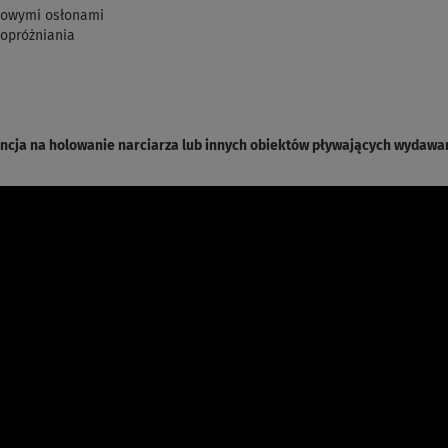
enowymi osłonami
 opróżniania
ncja na holowanie narciarza lub innych obiektów pływających wydawa