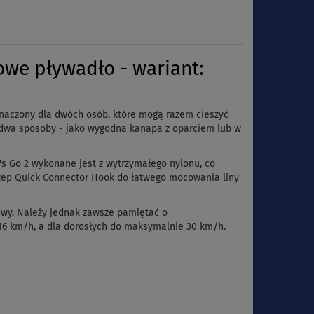
we pływadło - wariant:
eznaczony dla dwóch osób, które mogą razem cieszyć
a dwa sposoby - jako wygodna kanapa z oparciem lub w
's Go 2 wykonane jest z wytrzymałego nylonu, co
czep
Quick
Connector
Hook
do łatwego mocowania liny
wy.
Należy jednak zawsze pamiętać o
 16 km/h, a dla dorosłych do maksymalnie 30 km/h.