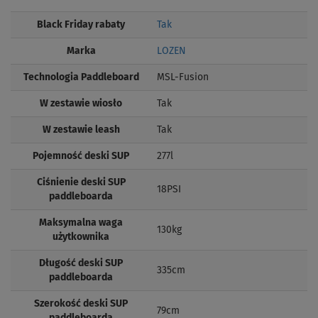
Black Friday rabaty
Tak
Marka
LOZEN
Technologia Paddleboard
MSL-Fusion
W zestawie wiosło
Tak
W zestawie leash
Tak
Pojemność deski SUP
277l
Ciśnienie deski SUP
18PSI
paddleboarda
Maksymalna waga
130kg
użytkownika
Długość deski SUP
335cm
paddleboarda
Szerokość deski SUP
79cm
paddleboarda