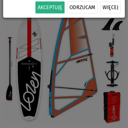
Previous
Nex
AKCEPTUJĘ
ODRZUCAM
WIĘCEJ