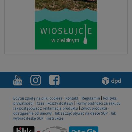
Edytuj zgodę na pliki cookies
|
Kontakt
|
Regulamin
|
Polityka
prywatności
|
Czas i koszty dostawy
|
Formy płatności za zakupy
Jak postępować z reklamacją produktu
|
Zwrot produktu -
odstąpienie od umowy
|
Jak zacząć pływać na desce SUP
|
Jak
wybrać deskę SUP
|
Instrukcje