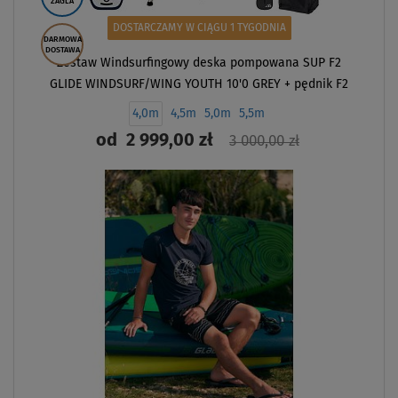
ŻAGLA
DOSTARCZAMY W CIĄGU 1 TYGODNIA
DARMOWA
DOSTAWA
Zestaw Windsurfingowy deska pompowana SUP F2
GLIDE WINDSURF/WING YOUTH 10'0 GREY + pędnik F2
CHECKER
4,0m
4,5m
5,0m
5,5m
od
2 999,00 zł
3 000,00 zł
ZOBACZ