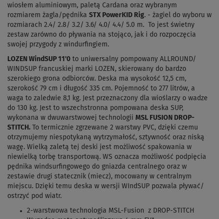
wiosłem aluminiowym, paletą Cardana oraz wybranym
rozmiarem żagla/pędnika
STX PowerKID Rig
. - żagiel do wyboru w
rozmiarach 2.4/ 2.8/ 3.2/ 3.6/ 4.0/ 4.4/ 5.0 m. To jest świetny
zestaw zarówno do pływania na stojąco, jak i do rozpoczęcia
swojej przygody z windurfingiem.
LOZEN WindSUP 11'0
to uniwersalny pompowany ALLROUND/
WINDSUP francuskiej marki LOZEN, skierowany do bardzo
szerokiego grona odbiorców. Deska ma wysokość 12,5 cm,
szerokość 79 cm i długość 335 cm. Pojemność to 277 litrów, a
waga to zaledwie 8,1 kg. Jest przeznaczony dla wioślarzy o wadze
do 130 kg. Jest to wszechstronna pompowana deska SUP,
wykonana w dwuwarstwowej technologii
MSL FUSION DROP-
STITCH.
To termicznie zgrzewane 2 warstwy PVC, dzięki czemu
otrzymujemy niespotykaną wytrzymałość, sztywność oraz niską
wagę. Wielką zaletą tej deski jest możliwość spakowania w
niewielką torbę transportową. WS oznacza możliwość podpięcia
pędnika windsurfingowego do gniazda centralnego oraz w
zestawie drugi statecznik (miecz), mocowany w centralnym
miejscu. Dzięki temu deska w wersji WIndSUP pozwala pływać/
ostrzyć pod wiatr.
2-warstwowa technologia MSL-Fusion z DROP-STITCH