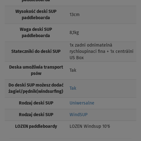
Wysokość deski SUP
13cm
paddleboarda
Waga deski SUP
8,1kg
paddleboarda
1x zadní odnímatelná
Stateczniki do deski SUP
rychloupínací fina + 1x centrální
US Box
Deska umożliwia transport
Tak
psów
Do deski SUP możesz dodać
Tak
żagiel/pędnik(windsurfing)
Rodzaj deski SUP
Uniwersalne
Rodzaj deski SUP
WindSUP
LOZEN paddleboardy
LOZEN Windsup 10'6