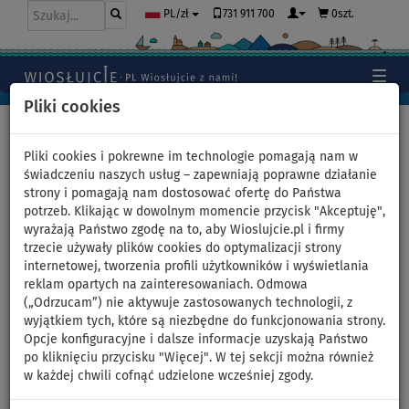
731 911 700
0szt.
PL/zł
Pliki cookies
Home
>
Deski SUP
>
Uniwersalne deski SUP
Pliki cookies i pokrewne im technologie pomagają nam w
świadczeniu naszych usług – zapewniają poprawne działanie
strony i pomagają nam dostosować ofertę do Państwa
Komplet WindSUP LOZEN
potrzeb. Klikając w dowolnym momencie przycisk "Akceptuję",
wyrażają Państwo zgodę na to, aby Wioslujcie.pl i firmy
11'0+ pędnik STX PowerKid -
trzecie używały plików cookies do optymalizacji strony
internetowej, tworzenia profili użytkowników i wyświetlania
pompowany paddleboard -
reklam opartych na zainteresowaniach. Odmowa
(„Odrzucam”) nie aktywuje zastosowanych technologii, z
powierzchnia: 4,0m
wyjątkiem tych, które są niezbędne do funkcjonowania strony.
Opcje konfiguracyjne i dalsze informacje uzyskają Państwo
po kliknięciu przycisku "Więcej". W tej sekcji można również
DO
DO
NASZ
SUPER
OPCJA
DARMOWA
-27
%
130 kg
WYBÓR
CENA
ŻAGLA
DOSTAWA
w każdej chwili cofnąć udzielone wcześniej zgody.