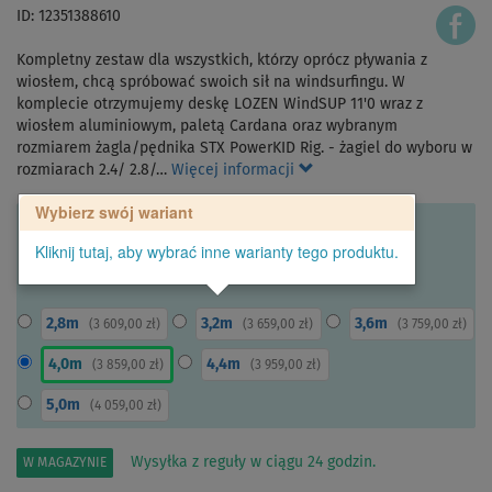
ID: 12351388610
Kompletny zestaw dla wszystkich, którzy oprócz pływania z
wiosłem, chcą spróbować swoich sił na windsurfingu. W
komplecie otrzymujemy deskę LOZEN WindSUP 11'0 wraz z
wiosłem aluminiowym, paletą Cardana oraz wybranym
rozmiarem żagla/pędnika STX PowerKID Rig. - żagiel do wyboru w
rozmiarach 2.4/ 2.8/…
Więcej informacji
Wybierz swój wariant
Kliknij tutaj, aby wybrać inne warianty tego produktu.
2,8m
3,2m
3,6m
(
3 609,00 zł
)
(
3 659,00 zł
)
(
3 759,00 zł
)
4,0m
4,4m
(
3 859,00 zł
)
(
3 959,00 zł
)
5,0m
(
4 059,00 zł
)
Wysyłka z reguły w ciągu 24 godzin.
W MAGAZYNIE