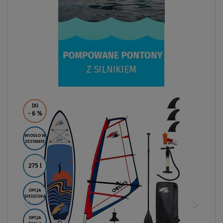
DO
- 6
%
WIOSŁO W
ZESTAWIE
275 l
OPCJA
SIEDZISKA
OPCJA