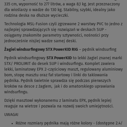
335 cm, wyporność to 277 litrów, a waga 8,1 kg.
Jest przeznaczony
dla wioślarzy o wadze do 130 kg.
Stabilny, szybki, idealny jako
rodzina deska na dłuższe wycieczki.
Technologia MSL-Fusion czyli zgrzewane 2 warstwy PVC to jedno z
najlepiej sprawdzających się rozwiązań w deskach SUP -
osiągamy znakomite parametry sztywności, nośności przy
jednocześnie nisjiej wadze samej deski.
Żagiel windsurfingowy STX PowerKID RIG
– pędnik windsurfing
Pędnik windsurfingowy
STX PowerKID
to lekki żagiel znanej marki
STX/ PROLIMIT do desek SUP i windsurfingu. Komplet zawiera
lekki, laminatowy EPX 2-częściowy maszt, regulowany aluminiowy
bom, stopę masztu oraz fał startowy i linki do taklowania
pędnika. Pędnik świetnie sprawdza się podczas pierwszych
kroków na desce z żaglem, jak i do amatorskiego uprawiania
windsurfingu.
Dzięki masztowi wykonanemu z laminatu EPX, pędnik lepiej
reaguje na wietrze i pozwala na rozwój swoich umiejętności.
UWAGA!
Różne rozmiary pędnika mają różne kolory - (dostępne 2.4/