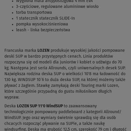
Wygodna mata antypoślizgowa 4 mm EVA
3-częściowe, regulowane aluminiowe wiosło
torba transportowa
1 statecznik statecznik SLIDE-In
pompka wysokociśnieniowa
leash - linka bezpieczeństwa
Francuska marka
LOZEN
produkuje wysokiej jakości pompowane
deski SUP w bardzo przystępnych cenach. Linia produktów
rozpoczyna się od modeli dla juniorów i kobiet o udźwigu do 70
kg. Następna jest seria Allrounds, czyli uniwersalnych desek SUP.
Największa rodzina deska SUP o wielkości 10'8 ma ładowność do
130 kg. WINDSUP 10´6 to duża deska SUP, na której możemy także
pływać z żaglem. Stawkę zamykają deski Touring marki Lozen,
które szczególnie przypadną do gustu miłośnikom długich
wypraw.
Deska
LOZEN SUP 11'0 WindSUP
to zaawansowany
technologicznie pompowany paddleboard z kategorii Allround/
WindSUP.
Jego oraz wymiary świetnie sprawdzą się dla osób
chcacych rozpocząć pływanie na SUPie, a także naukę
windsurfing.
Deska
ma grubość 12,5 cm, szerokość 79 cm i długość