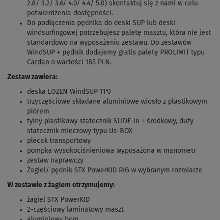
2.8/ 3.2/ 3.6/ 4.0/ 4.4/ 5.0) skontaktuj się z nami w celu
potwierdzenia dostępności.
Do podłączenia pędnika do deski SUP lub deski
windsurfingowej potrzebujesz paletę masztu, która nie jest
standardowo na wyposażeniu zestawu. Do zestawów
WindSUP + pędnik dodajemy gratis paletę PROLIMIT typu
Cardan o wartości 185 PLN.
Zestaw zawiera:
deska
LOZEN WindSUP 11'0
trzyczęściowe składane aluminiowe wiosło z plastikowym
piórem
tylny plastikowy statecznik SLIDE-In + środkowy, duży
statecznik mieczowy typu Us-BOX
plecak transportowy
pompka wysokociśnieniowa wyposażona w manometr
zestaw naprawczy
Żagiel/ pędnik STX PowerKID RIG w wybranym rozmiarze
W zestawie z żaglem otrzymujemy:
żagiel STX PowerKID
2-częściowy laminatowy maszt
aluminiowy bom