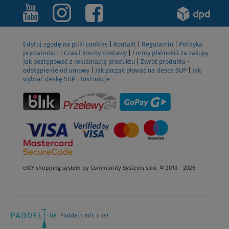
Edytuj zgodę na pliki cookies
|
Kontakt
|
Regulamin
|
Polityka
prywatności
|
Czas i koszty dostawy
|
Formy płatności za zakupy
Jak postępować z reklamacją produktu
|
Zwrot produktu -
odstąpienie od umowy
|
Jak zacząć pływać na desce SUP
|
Jak
wybrać deskę SUP
|
Instrukcje
eJOY shopping system by Community Systems s.r.o. © 2010 - 2026