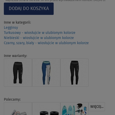
Najniższa cena w okresie 30 dni przed wprowadzeniem obniżki:
245,00 zł
Inne w kategorii:
Legginsy
Turkusowy - wiosłujcie w ulubionym kolorze
Niebieski - wiosłujcie w ulubionym kolorze
Czarny, szary, biały - wiosłujcie w ulubionym kolorze
Inne warianty:
Polecamy:
WIĘCEJ...