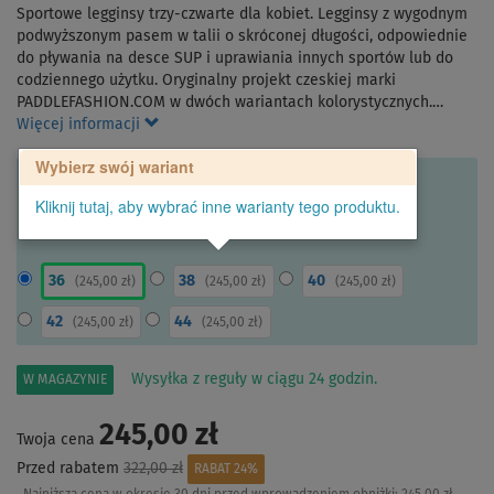
Sportowe legginsy trzy-czwarte dla kobiet. Legginsy z wygodnym
podwyższonym pasem w talii o skróconej długości, odpowiednie
do pływania na desce SUP i uprawiania innych sportów lub do
codziennego użytku. Oryginalny projekt czeskiej marki
PADDLEFASHION.COM w dwóch wariantach kolorystycznych.…
Więcej informacji
Wybierz swój wariant
Kliknij tutaj, aby wybrać inne warianty tego produktu.
36
38
40
(
245,00 zł
)
(
245,00 zł
)
(
245,00 zł
)
42
44
(
245,00 zł
)
(
245,00 zł
)
Wysyłka z reguły w ciągu 24 godzin.
W MAGAZYNIE
245,00 zł
Twoja cena
Przed rabatem
322,00 zł
RABAT 24%