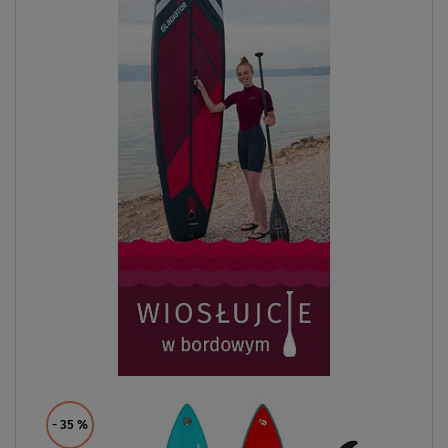
- 35
%