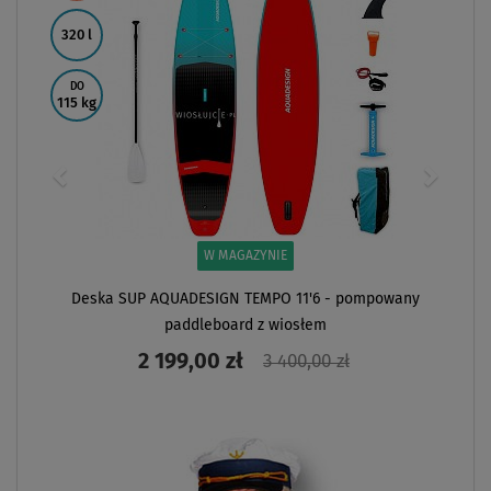
320 l
DO
115 kg
W MAGAZYNIE
Deska SUP AQUADESIGN TEMPO 11'6 - pompowany
paddleboard z wiosłem
2 199,00 zł
3 400,00 zł
ZOBACZ