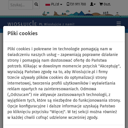
731 911 700
0szt.
PL/zł
Pliki cookies
Home
>
Moda
>
Legginsy
Pliki cookies i pokrewne im technologie pomagają nam w
świadczeniu naszych usług – zapewniają poprawne działanie
strony i pomagają nam dostosować ofertę do Państwa
Legginsy damskie 3/4
potrzeb. Klikając w dowolnym momencie przycisk "Akceptuję",
wyrażają Państwo zgodę na to, aby Wioslujcie.pl i firmy
PADDLEBOARDING
trzecie używały plików cookies do optymalizacji strony
internetowej, tworzenia profili użytkowników i wyświetlania
WHITE/BLUE - rozmiar: 36
reklam opartych na zainteresowaniach. Odmowa
(„Odrzucam”) nie aktywuje zastosowanych technologii, z
wyjątkiem tych, które są niezbędne do funkcjonowania strony.
DO
NASZ
-24
%
WYBÓR
Opcje konfiguracyjne i dalsze informacje uzyskają Państwo
po kliknięciu przycisku "Więcej". W tej sekcji można również
Previous
Nex
w każdej chwili cofnąć udzielone wcześniej zgody.