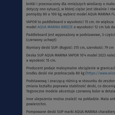
krótki i przeznaczony dla mniejszych wioślarzy o mak
dotyczy ono sytuacji, w której ciężar jest idealnie i ró
pomiędzy 80 a 100 kg, wybierz model AQUA MARINA F
VAPOR to paddleboard o wysokości 15 cm. Im większa 
model
AQUA MARINA BREEZE
o wysokości 12 cm lub d
Paddleboard jest wyposażony w podstawowe, 3-części
(czerwony uchwyt)
Wymiary deski SUP: długość: 315 cm, szerokość: 79 cm 
Deska SUP AQUA MARINA VAPOR 10'4 model 2023 należy
a wysokość 15 cm.
Producent podaje maksymalne obciążenie w granicac
środku deski nie przekraczała 80 kg (
https://www.wio
Podstawową i znaczącą różnicą w stosunku do zeszłoro
zmiana kształtu poprawia stabilność deski, co docen
Tegoroczne modele akcentuje czerwony kolor w detal
Inne ulepszenia można znaleźć na pokładzie. Mata ant
powierzchni.
Pompowane deski SUP marki AQUA MARINA charakteryzu