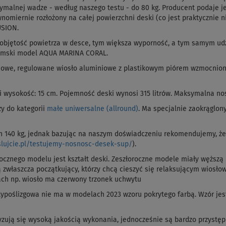
symalnej wadze - według naszego testu - do 80 kg. Producent podaje j
wnomiernie rozłożony na całej powierzchni deski (co jest praktycznie nie
USION.
objętość powietrza w desce, tym większa wyporność, a tym samym udźwi
amski model AQUA MARINA CORAL.
owe, regulowane wiosło aluminiowe z plastikowym piórem wzmocniony
i wysokość: 15 cm. Pojemność deski wynosi 315 litrów. Maksymalna noś
 do kategorii
małe uniwersalne (allround)
. Ma specjalnie zaokrąglony
h 140 kg, jednak bazując na naszym doświadczeniu rekomendujemy, ż
slujcie.pl/testujemy-nosnosc-desek-sup/
).
cznego modelu jest kształt deski. Zeszłoroczne modele miały węższą r
ią zwłaszcza początkujący, którzy chcą cieszyć się relaksującym wios
ach np. wiosło ma czerwony trzonek uchwytu
ypoślizgowa nie ma w modelach 2023 wzoru pokrytego farbą. Wzór jest 
ją się wysoką jakością wykonania, jednocześnie są bardzo przystęp