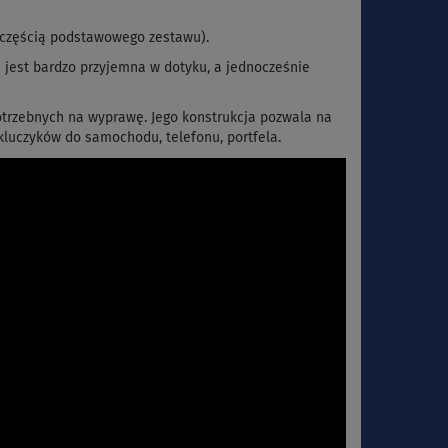
t częścią podstawowego zestawu).
 jest bardzo przyjemna w dotyku, a jednocześnie
trzebnych na wyprawę. Jego konstrukcja pozwala na
luczyków do samochodu, telefonu, portfela.