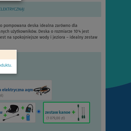
ELEKTRYCZNĄ!
to pompowana deska idealna zarówno dla
nych użytkowników. Deska o rozmiarze 10'4 jest
st na spokojniejsze wody i jeziora – idealny zestaw
oduktu.
 elektryczna aqm
zł
)
aw
zestaw kanoe
(
1 079,00 zł
)