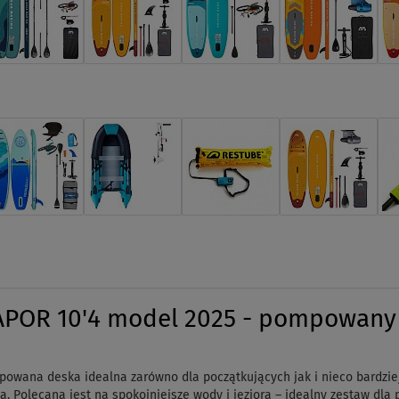
POR 10'4 model 2025 - pompowany 
owana deska idealna zarówno dla początkujących jak i nieco bardzi
a. Polecana jest na spokojniejsze wody i jeziora – idealny zestaw dla