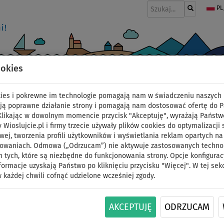
PL
ookies
I
PONTONY I SILNIKI
WIOSŁA
PĘDNIKI
MODA
AKCESORIA
okies i pokrewne im technologie pomagają nam w świadczeniu naszych 
ją poprawne działanie strony i pomagają nam dostosować ofertę do 
 Klikając w dowolnym momencie przycisk "Akceptuję", wyrażają Państw
y Wioslujcie.pl i firmy trzecie używały plików cookies do optymalizacji 
Deska SUP AQUA MARI
wej, tworzenia profili użytkowników i wyświetlania reklam opartych na
sowaniach. Odmowa („Odrzucam”) nie aktywuje zastosowanych technolo
 tych, które są niezbędne do funkcjonowania strony. Opcje konfigurac
2025 - pompowany pad
formacje uzyskają Państwo po kliknięciu przycisku "Więcej". W tej sek
 każdej chwili cofnąć udzielone wcześniej zgody.
zestaw kanoe
DO
DO
AKCEPTUJĘ
ODRZUCAM
NASZ
WIOSŁO W
OPCJA
DARMOWA
-50
%
140 kg
WYBÓR
ZESTAWIE
SIEDZISKA
DOSTAWA