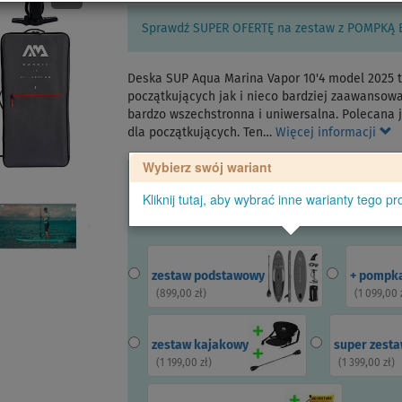
Sprawdź SUPER OFERTĘ na zestaw z POMPKĄ 
Deska SUP Aqua Marina Vapor 10'4 model 2025 
początkujących jak i nieco bardziej zaawansowa
bardzo wszechstronna i uniwersalna. Polecana je
dla początkujących. Ten…
Więcej informacji
Wybierz swój wariant
Kliknij tutaj, aby wybrać inne warianty tego pr
zestaw podstawowy
+ pompka
(
899,00 zł
)
(
1 099,00 
zestaw kajakowy
super zest
(
1 199,00 zł
)
(
1 399,00 zł
)