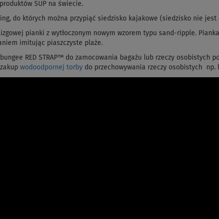
 produktów SUP na świecie.
ing, do których można przypiąć siedzisko kajakowe (siedzisko nie jes
lizgowej pianki z wytłoczonym nowym wzorem typu sand-ripple. Pianka
aniem imitując piaszczyste plaże.
k bungee RED STRAP™ do zamocowania bagażu lub rzeczy osobistych po
 zakup
wodoodpornej torby
do przechowywania rzeczy osobistych np. k