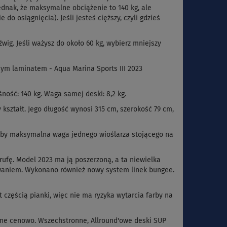
ednak, że maksymalne obciążenie to 140 kg, ale
 do osiągnięcia). Jeśli jesteś cięższy, czyli gdzieś
g. Jeśli ważysz do około 60 kg, wybierz mniejszy
m laminatem - Aqua Marina Sports III 2023
ność: 140 kg. Waga samej deski: 8,2 kg.
 kształt. Jego długość wynosi 315 cm, szerokość 79 cm,
eby maksymalna waga jednego wioślarza stojącego na
ufę. Model 2023 ma ją poszerzoną, a ta niewielka
łowaniem. Wykonano również nowy system linek bungee.
częścią pianki, więc nie ma ryzyka wytarcia farby na
ne cenowo. Wszechstronne, Allround'owe deski SUP