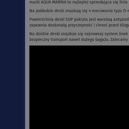
marki AQUA MARINA to najlepiej sprzedająca się linia
Na pokładzie deski znajdują się 4 mocowania typu D-r
Powierzchnia deski SUP pokryta jest warstwą antypoś
zapewnia doskonałą przyczepność i chroni przed ślizg
Na dziobie deski znajduje się najnowszy system line
bezpieczny transport nawet dużego bagażu. Zalecamy