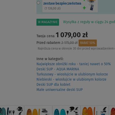
zestaw bezpieczeństwa
(
1 139,00 zł
)
Wysyłka z reguły w ciągu 24 god
W MAGAZYNIE
1 079,00 zł
Twoja cena
Przed rabatem
2 175,00 zł
RABAT 50%
Najniższa cena w okresie 30 dni przed wprowadzeniem 
Inne w kategorii:
Największe obniżki roku - taniej nawet o 50%
Deski SUP - AQUA MARINA
Turkusowy - wiosłujcie w ulubionym kolorze
Niebieski - wiosłujcie w ulubionym kolorze
Deski SUP dla kobiet
Małe uniwersalne deski SUP